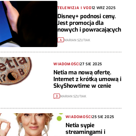
TELEWIZJA I VOD
12 WRZ 2025
Disney+ podnosi ceny.
Jest promocja dla
nowych i powracających
MARIAN SZUTIAK
4
WIADOMOŚCI
27 SIE 2025
Netia ma nową ofertę.
Internet z krótką umową i
SkyShowtime w cenie
MARIAN SZUTIAK
3
WIADOMOŚCI
25 SIE 2025
Netia sypie
streamingami i