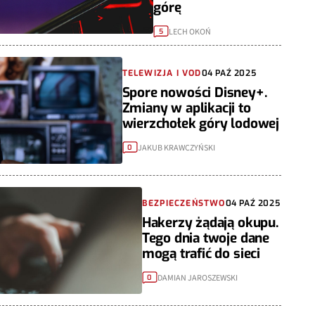
górę
LECH OKOŃ
5
TELEWIZJA I VOD
04 PAŹ 2025
Spore nowości Disney+.
Zmiany w aplikacji to
wierzchołek góry lodowej
JAKUB KRAWCZYŃSKI
0
BEZPIECZEŃSTWO
04 PAŹ 2025
Hakerzy żądają okupu.
Tego dnia twoje dane
mogą trafić do sieci
DAMIAN JAROSZEWSKI
0