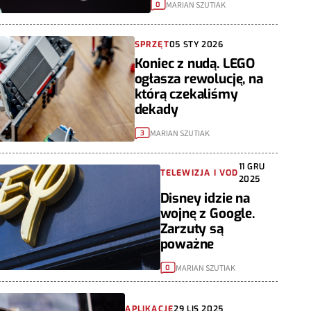
MARIAN SZUTIAK
0
SPRZĘT
05 STY 2026
Koniec z nudą. LEGO
ogłasza rewolucję, na
którą czekaliśmy
dekady
MARIAN SZUTIAK
3
11 GRU
TELEWIZJA I VOD
2025
Disney idzie na
wojnę z Google.
Zarzuty są
poważne
MARIAN SZUTIAK
0
APLIKACJE
29 LIS 2025