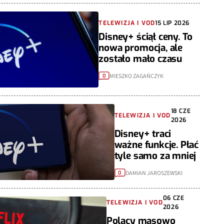
TELEWIZJA I VOD
15 LIP 2026
Disney+ ściął ceny. To
nowa promocja, ale
zostało mało czasu
MIESZKO ZAGAŃCZYK
0
18 CZE
TELEWIZJA I VOD
2026
Disney+ traci
ważne funkcje. Płać
tyle samo za mniej
DAMIAN JAROSZEWSKI
0
06 CZE
TELEWIZJA I VOD
2026
Polacy masowo