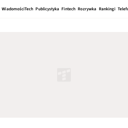
Wiadomości
Tech
Publicystyka
Fintech
Rozrywka
Rankingi
Telef