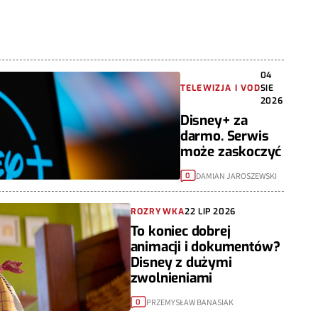
04
TELEWIZJA I VOD
SIE
2026
Disney+ za
darmo. Serwis
może zaskoczyć
DAMIAN JAROSZEWSKI
0
ROZRYWKA
22 LIP 2026
To koniec dobrej
animacji i dokumentów?
Disney z dużymi
zwolnieniami
PRZEMYSŁAW BANASIAK
0