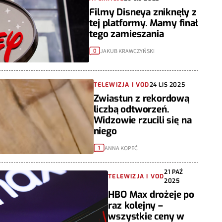
Filmy Disneya zniknęły z
tej platformy. Mamy finał
tego zamieszania
JAKUB KRAWCZYŃSKI
0
TELEWIZJA I VOD
24 LIS 2025
Zwiastun z rekordową
liczbą odtworzeń.
Widzowie rzucili się na
niego
ANNA KOPEĆ
1
21 PAŹ
TELEWIZJA I VOD
2025
HBO Max drożeje po
raz kolejny –
wszystkie ceny w