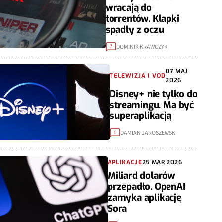
wracają do
torrentów. Klapki
spadły z oczu
DOMINIK KRAWCZYK
7
07 MAJ
TELEWIZJA I VOD
2026
Disney+ nie tylko do
streamingu. Ma być
superaplikacją
DAMIAN JAROSZEWSKI
1
APLIKACJE
25 MAR 2026
Miliard dolarów
przepadło. OpenAI
zamyka aplikację
Sora