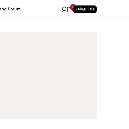
6
ony
Forum
Zaloguj się