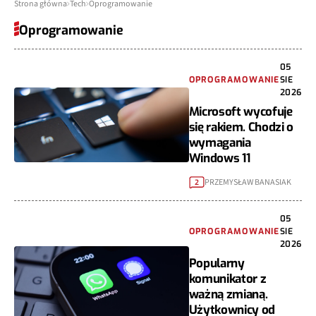
Strona główna
Tech
Oprogramowanie
Oprogramowanie
05
OPROGRAMOWANIE
SIE
2026
Microsoft wycofuje
się rakiem. Chodzi o
wymagania
Windows 11
PRZEMYSŁAW BANASIAK
2
05
OPROGRAMOWANIE
SIE
2026
Popularny
komunikator z
ważną zmianą.
Użytkownicy od