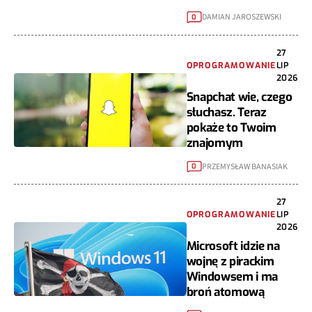
DAMIAN JAROSZEWSKI
0
27
OPROGRAMOWANIE
LIP
2026
Snapchat wie, czego
słuchasz. Teraz
pokaże to Twoim
znajomym
PRZEMYSŁAW BANASIAK
0
27
OPROGRAMOWANIE
LIP
2026
Microsoft idzie na
wojnę z pirackim
Windowsem i ma
broń atomową