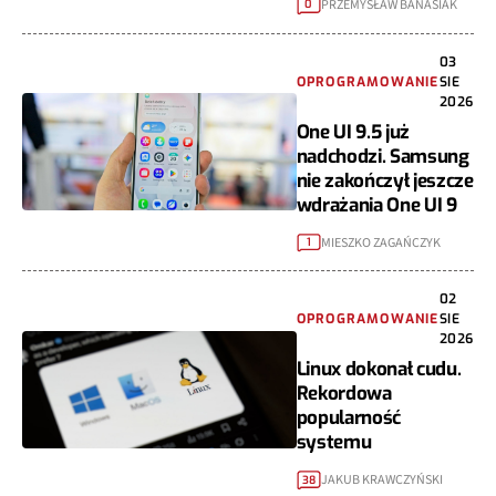
PRZEMYSŁAW BANASIAK
0
03
OPROGRAMOWANIE
SIE
2026
One UI 9.5 już
nadchodzi. Samsung
nie zakończył jeszcze
wdrażania One UI 9
MIESZKO ZAGAŃCZYK
1
02
OPROGRAMOWANIE
SIE
2026
Linux dokonał cudu.
Rekordowa
popularność
systemu
JAKUB KRAWCZYŃSKI
38