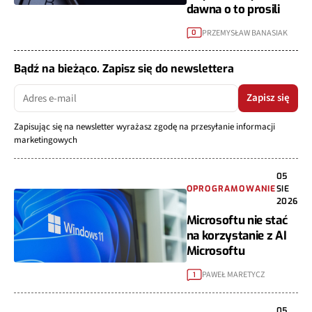
dawna o to prosili
PRZEMYSŁAW BANASIAK
0
Bądź na bieżąco. Zapisz się do newslettera
Zapisz się
Zapisując się na newsletter wyrażasz zgodę na przesyłanie informacji
marketingowych
05
OPROGRAMOWANIE
SIE
2026
Microsoftu nie stać
na korzystanie z AI
Microsoftu
PAWEŁ MARETYCZ
1
05