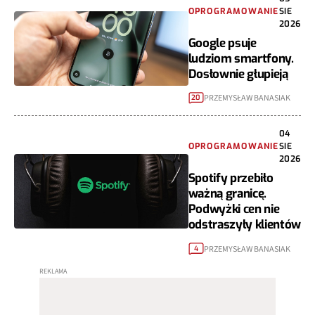
OPROGRAMOWANIE
SIE
2026
Google psuje
ludziom smartfony.
Dosłownie głupieją
PRZEMYSŁAW BANASIAK
20
04
OPROGRAMOWANIE
SIE
2026
Spotify przebiło
ważną granicę.
Podwyżki cen nie
odstraszyły klientów
PRZEMYSŁAW BANASIAK
4