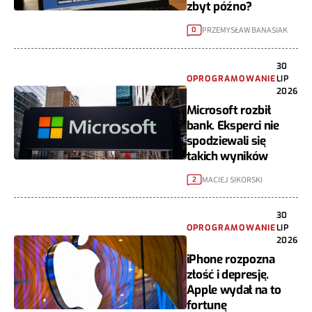
zbyt późno?
PRZEMYSŁAW BANASIAK
0
30
OPROGRAMOWANIE
LIP
2026
Microsoft rozbił
bank. Eksperci nie
spodziewali się
takich wyników
MACIEJ SIKORSKI
2
30
OPROGRAMOWANIE
LIP
2026
iPhone rozpozna
złość i depresję.
Apple wydał na to
fortunę