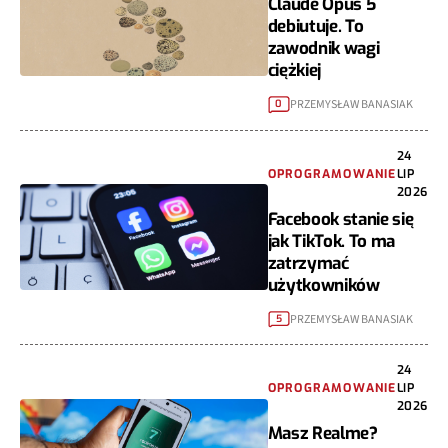
Claude Opus 5
debiutuje. To
zawodnik wagi
ciężkiej
PRZEMYSŁAW BANASIAK
0
24
OPROGRAMOWANIE
LIP
2026
Facebook stanie się
jak TikTok. To ma
zatrzymać
użytkowników
PRZEMYSŁAW BANASIAK
5
24
OPROGRAMOWANIE
LIP
2026
Masz Realme?