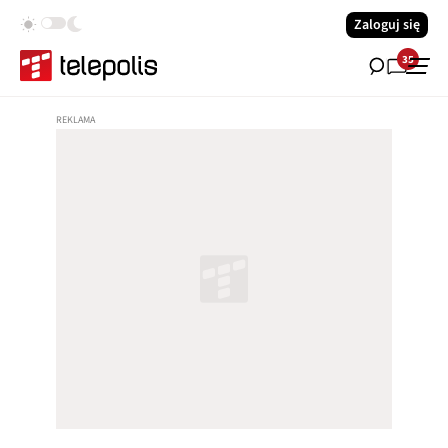
Zaloguj się
35