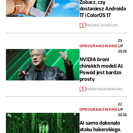
Zobacz, czy
dostaniesz Androida
17 i ColorOS 17
MIESZKO ZAGAŃCZYK
0
23
OPROGRAMOWANIE
LIP
2026
NVIDIA broni
chińskich modeli AI.
Powód jest bardzo
prosty
PRZEMYSŁAW BANASIAK
0
22
OPROGRAMOWANIE
LIP
2026
AI samo dokonało
ataku hakerskiego.