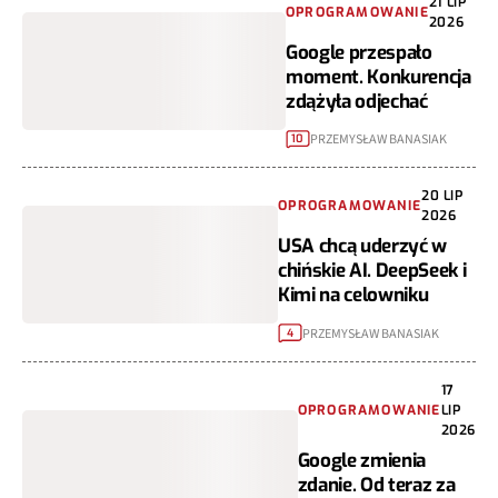
21
OPROGRAMOWANIE
LIP
2026
Google przespało
moment.
Konkurencja zdążyła
odjechać
PRZEMYSŁAW BANASIAK
10
20
OPROGRAMOWANIE
LIP
2026
USA chcą uderzyć w
chińskie AI.
DeepSeek i Kimi na
celowniku
PRZEMYSŁAW BANASIAK
4
17