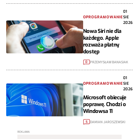
01
OPROGRAMOWANIE
SIE
2026
Nowa Siri nie dla
każdego. Apple
rozważa płatny
dostęp
PRZEMYSŁAW BANASIAK
0
01
OPROGRAMOWANIE
SIE
2026
Microsoft obiecuje
poprawę. Chodzi o
Windowsa 11
DAMIAN JAROSZEWSKI
5