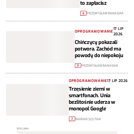
OPROGRAMOWANIE
LIP
2026
Google zmienia
zdanie. Od teraz za
to zapłacisz
PRZEMYSŁAW BANASIAK
6
17
OPROGRAMOWANIE
LIP
2026
Chińczycy pokazali
potwora. Zachód ma
powody do
niepokoju
PRZEMYSŁAW BANASIAK
0
17
OPROGRAMOWANIE
LIP
2026