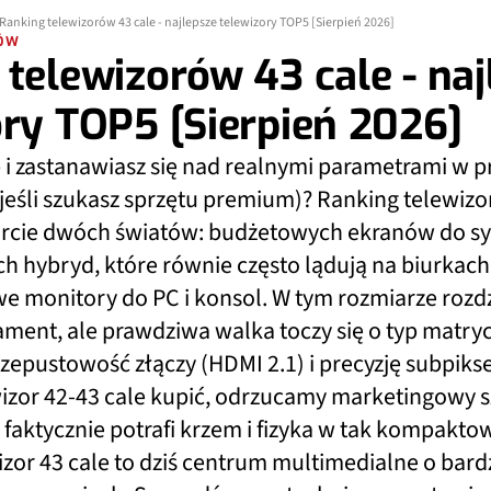
Ranking telewizorów 43 cale - najlepsze telewizory TOP5 [Sierpień 2026]
RÓW
telewizorów 43 cale - naj
ory TOP5 [Sierpień 2026]
 i zastanawiasz się nad realnymi parametrami w p
j, jeśli szukasz sprzętu premium)? Ranking telewiz
arcie dwóch światów: budżetowych ekranów do syp
 hybryd, które równie często lądują na biurkach
 monitory do PC i konsol. W tym rozmiarze rozdz
ment, ale prawdziwa walka toczy się o typ matryc
rzepustowość złączy (HDMI 2.1) i precyzję subpiksel
ewizor 42-43 cale kupić, odrzucamy marketingowy 
faktycznie potrafi krzem i fizyka w tak kompakto
izor 43 cale to dziś centrum multimedialne o bard