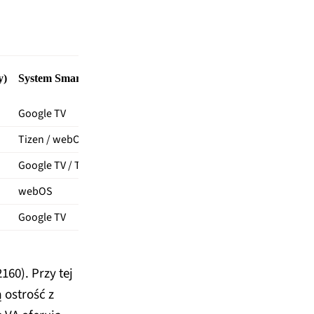
Głośniki
y)
System Smart TV
Google TV
2 x 10W (podstawowe)
Tizen / webOS
2 x 8W
Google TV / Tizen
2 x 10W
webOS
2 x 10W (wymaga soundbara)
Google TV
2 x 12W
60). Przy tej
 ostrość z