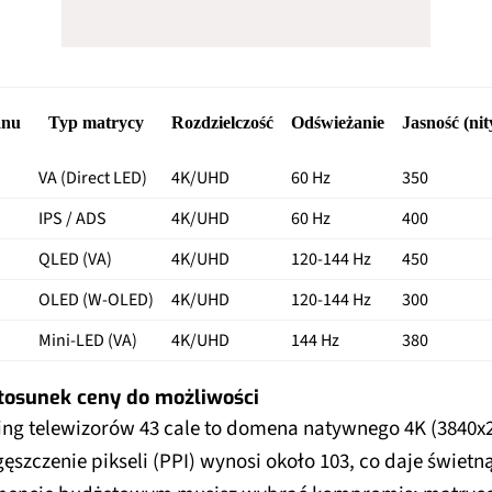
anu
Typ matrycy
Rozdzielczość
Odświeżanie
Jasność (nit
VA (Direct LED)
4K/UHD
60 Hz
350
IPS / ADS
4K/UHD
60 Hz
400
QLED (VA)
4K/UHD
120-144 Hz
450
OLED (W-OLED)
4K/UHD
120-144 Hz
300
Mini-LED (VA)
4K/UHD
144 Hz
380
tosunek ceny do możliwości
ing telewizorów 43 cale to domena natywnego 4K (3840x21
ęszczenie pikseli (PPI) wynosi około 103, co daje świetną