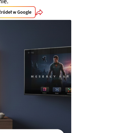
ie.
źródeł w Google