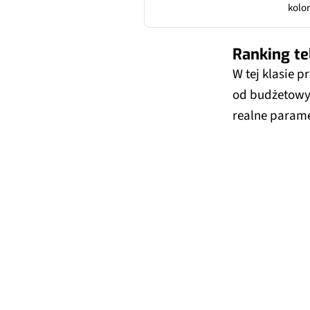
kolo
HLG,
TV z 
Ranking te
stre
optyc
W tej klasie p
Dolby
od budżetowyc
realne parame