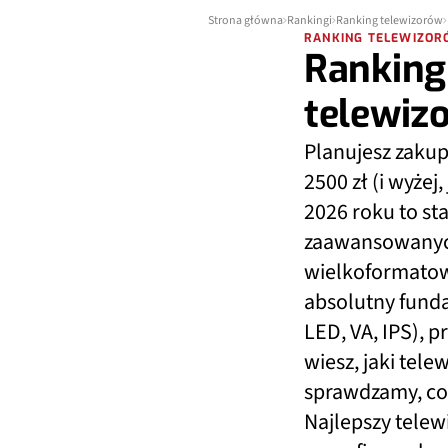
Strona główna
Rankingi
Ranking telewizorów
RANKING TELEWIZO
Ranking 
telewiz
Planujesz zakup
2500 zł (i wyże
2026 roku to st
zaawansowanych
wielkoformatowe
absolutny funda
LED, VA, IPS), p
wiesz, jaki tel
sprawdzamy, co 
Najlepszy telew