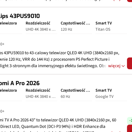
tum HDR+, HDR10+, HLG, Motion Xcelerator dla płynności, Color
er Pro. System Tizen Smart TV z Wi‑Fi, Bluetooth 5.3, Bixby, Alexa,
lips 43PUS9010
Things Hub, AirSlim design. Złącza: 3x HDMI, 2x USB, Ethernet,
elewizora
Rozdzielczość
Częstotliwość odświeżania
Smart TV
czne, CI+; tunery DVB‑T2/CS2/HEVC. Głośniki 20W 2CH z Object
UHD 4K 3840 x 2160
120 Hz
Titan OS
king Sound Lite, Q-Symphony.
0+
ips 43PUS9010 to 43‑calowy telewizor QLED 4K UHD (3840x2160 px,
nie 120 Hz, VRR do 144 Hz) z procesorem P5 Perfect Picture i
light 3‑stronnym dla immersyjnego efektu świetlnego. Obsługuje
więcej
 Vision, HDR10+, HLG, Pixel Precise Ultra HD, Micro Dimming Pro,
an dla kinowego obrazu. System Titan OS Smart TV z Wi‑Fi,
omi A Pro 2026
ooth, Matter; aplikacje Netflix, Disney+. Złącza: 4x HDMI 2.1
elewizora
Rozdzielczość
Częstotliwość odświeżania
Smart TV
), 2x USB, optyczne, Ethernet, CI+; tunery DVB‑T2/C/S2. Dźwięk
UHD 4K 3840 x 2160
60 Hz
Google TV
 Dolby Atmos, DTS:X, DTS Play‑Fi, IntelliSense.
0+
i TV A Pro 2026 43" to telewizor QLED 4K UHD (3840x2160 px, 60
-
z Direct LED, Quantum Dot (DCI-P3 94%) i HDR Enhance dla