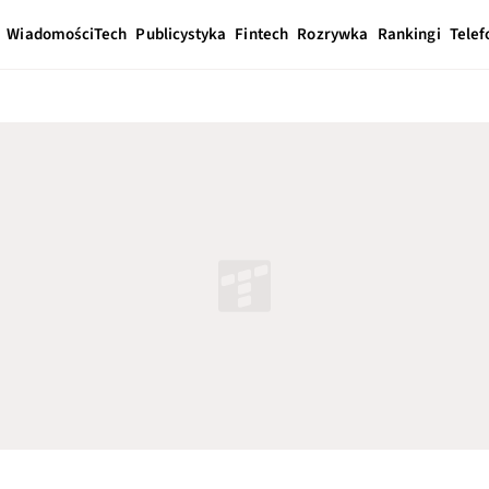
Wiadomości
Tech
Publicystyka
Fintech
Rozrywka
Rankingi
Telef