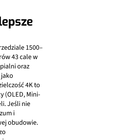
lepsze
rzedziale 1500–
orów 43 cale w
ialni oraz
 jako
ielczość 4K to
y (OLED, Mini-
i. Jeśli nie
szum i
wej obudowie.
zo