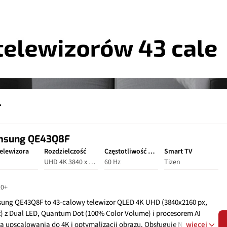
y
msung QE43Q8F
elewizora
Rozdzielczość
Częstotliwość odświeżania
Smart TV
UHD 4K 3840 x 2160
60 Hz
Tizen
0+
ung QE43Q8F to 43‑calowy telewizor QLED 4K UHD (3840x2160 px,
z) z Dual LED, Quantum Dot (100% Color Volume) i procesorem AI
la upscalowania do 4K i optymalizacji obrazu. Obsługuje Neo
więcej