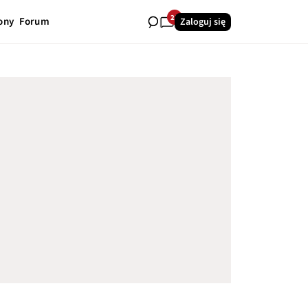
28
ony
Forum
Zaloguj się