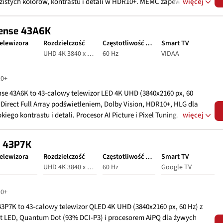
zistych kolorów, kontrastu i detali w HDR10+. MEMC zapewnia
więcej
ność ruchu w sporcie i filmach, Filmmaker Mode zachowuje
nalny obraz reżysera. System Google TV z Wi‑Fi, Bluetooth, Google
ense 43A6K
tant, AirPlay, Miracast; aplikacje Netflix, YouTube. Złącza: 3x HDMI
elewizora
Rozdzielczość
Częstotliwość odświeżania
Smart TV
 Boost 120 Hz), 2x USB, Ethernet, optyczne, AV, CI+; tunery
UHD 4K 3840 x 2160
60 Hz
VIDAA
T2/HEVC, DVB‑C, DVB‑S2. Głośniki 2x10W z Dolby Audio, DTS:X,
irtual:X.
0+
nse 43A6K to 43‑calowy telewizor LED 4K UHD (3840x2160 px, 60
 Direct Full Array podświetleniem, Dolby Vision, HDR10+, HLG dla
kiego kontrastu i detali. Procesor AI Picture i Pixel Tuning
więcej
awiają kolory, ostrość; technologie UHD Upscaling, Smooth
n, AI Adaptive Depth. System VIDAA Smart TV z Wi‑Fi, Bluetooth,
 43P7K
acjami Netflix, YouTube, Disney+; sterowanie głosem. Złącza: 3x
elewizora
Rozdzielczość
Częstotliwość odświeżania
Smart TV
 (Game Mode Plus z VRR/ALLM), 2x USB, optyczne, Ethernet, CI+;
UHD 4K 3840 x 2160
60 Hz
Google TV
ry DVB‑T2/HEVC, DVB‑C, DVB‑S/S2. Głośniki 2x7W z DTS Virtual:X.
0+
43P7K to 43‑calowy telewizor QLED 4K UHD (3840x2160 px, 60 Hz) z
ct LED, Quantum Dot (93% DCI-P3) i procesorem AiPQ dla żywych