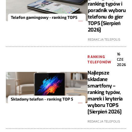
ranking typów i
poradnik wyboru
telefonu do gier
TOP5 [Sierpień
2026]
REDAKCJA TELEPOLIS
16
RANKING
CZE
TELEFONÓW
2026
Najlepsze
składane
smartfony –
ranking typów,
marek i kryteria
wyboru TOP5
[Sierpień 2026]
REDAKCJA TELEPOLIS