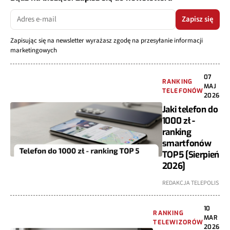
Zapisz się
Zapisując się na newsletter wyrażasz zgodę na przesyłanie informacji
marketingowych
07
RANKING
MAJ
TELEFONÓW
2026
Jaki telefon do
1000 zł -
ranking
smartfonów
TOP5 [Sierpień
2026]
REDAKCJA TELEPOLIS
10
RANKING
MAR
TELEWIZORÓW
2026