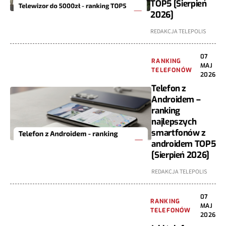
TOP5 [Sierpień
2026]
REDAKCJA TELEPOLIS
07
RANKING
MAJ
TELEFONÓW
2026
Telefon z
Androidem –
ranking
najlepszych
smartfonów z
androidem TOP5
[Sierpień 2026]
REDAKCJA TELEPOLIS
07
RANKING
MAJ
TELEFONÓW
2026