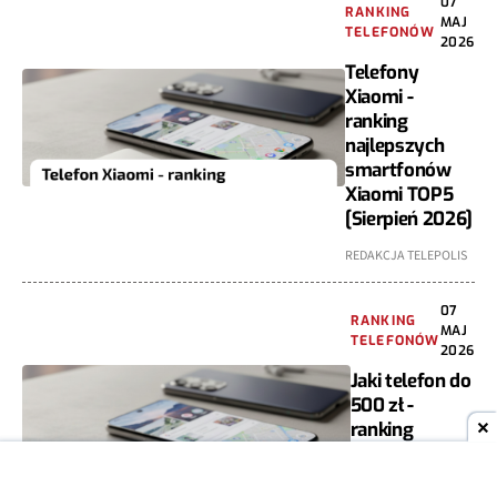
07
RANKING
MAJ
TELEFONÓW
2026
Telefony
Xiaomi -
ranking
najlepszych
smartfonów
Xiaomi TOP5
[Sierpień 2026]
REDAKCJA TELEPOLIS
07
RANKING
MAJ
TELEFONÓW
2026
Jaki telefon do
500 zł -
ranking
smartfonów
TOP5 [Sierpień