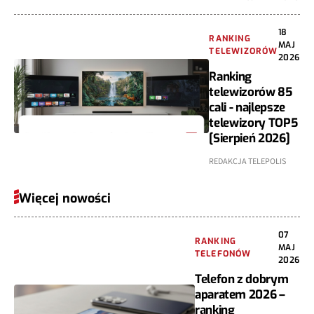
18
RANKING
MAJ
TELEWIZORÓW
2026
Ranking
telewizorów 85
cali - najlepsze
telewizory TOP5
[Sierpień 2026]
REDAKCJA TELEPOLIS
Więcej nowości
07
RANKING
MAJ
TELEFONÓW
2026
Telefon z dobrym
aparatem 2026 –
ranking