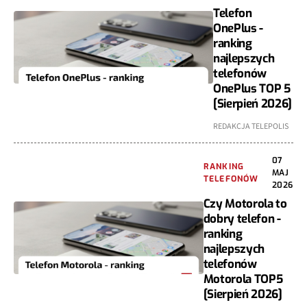
Telefon
OnePlus -
ranking
najlepszych
telefonów
OnePlus TOP 5
[Sierpień 2026]
REDAKCJA TELEPOLIS
07
RANKING
MAJ
TELEFONÓW
2026
Czy Motorola to
dobry telefon -
ranking
najlepszych
telefonów
Motorola TOP5
[Sierpień 2026]