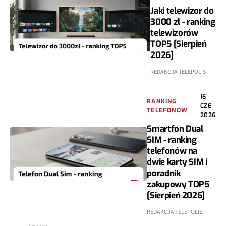
Jaki telewizor do
3000 zł - ranking
telewizorów
TOP5 [Sierpień
2026]
REDAKCJA TELEPOLIS
16
RANKING
CZE
TELEFONÓW
2026
Smartfon Dual
SIM - ranking
telefonów na
dwie karty SIM i
poradnik
zakupowy TOP5
[Sierpień 2026]
REDAKCJA TELEPOLIS