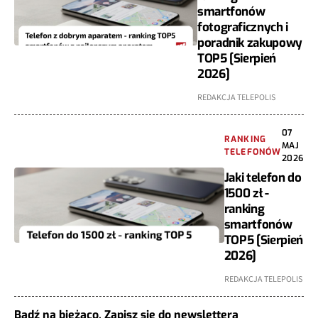
smartfonów
fotograficznych i
poradnik zakupowy
TOP5 [Sierpień
2026]
REDAKCJA TELEPOLIS
07
RANKING
MAJ
TELEFONÓW
2026
Jaki telefon do
1500 zł -
ranking
smartfonów
TOP5 [Sierpień
2026]
REDAKCJA TELEPOLIS
Bądź na bieżąco. Zapisz się do newslettera