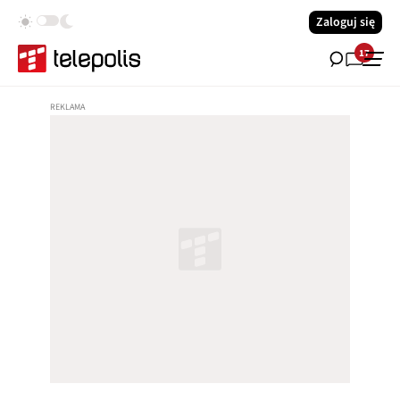
Zaloguj się
17