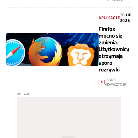
26 LIP
APLIKACJE
2026
Firefox
mocno się
zmienia.
Użytkownicy
otrzymają
sporo
rozrywki
JAKUB
4
KRAWCZYŃSKI