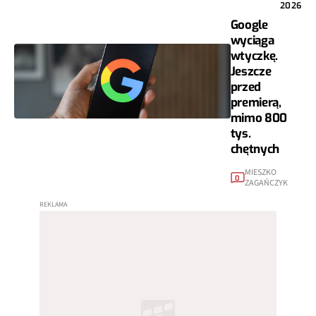
2026
Google
wyciąga
wtyczkę.
Jeszcze
przed
premierą,
mimo 800
tys.
chętnych
MIESZKO
0
ZAGAŃCZYK