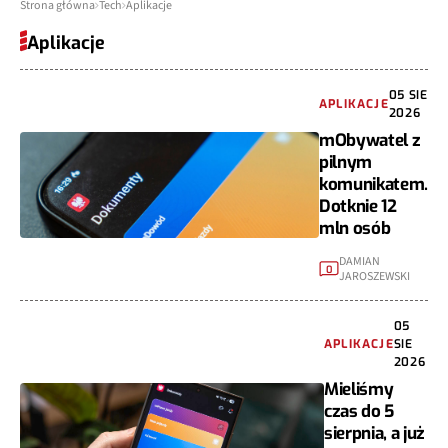
Strona główna
Tech
Aplikacje
Aplikacje
05 SIE
APLIKACJE
2026
mObywatel z
pilnym
komunikatem.
Dotknie 12
mln osób
DAMIAN
0
JAROSZEWSKI
05
APLIKACJE
SIE
2026
Mieliśmy
czas do 5
sierpnia, a już