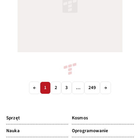
APLIKACJE
26 LIP 2026
TikTok zaczął
handlować alkoholem.
Ale trzeba poszukać
PATRYCJA KORBA
0
APLIKACJE
24 LIP 2026
Dzieci na tacy dla
pedofilów i hejterów.
TikTok z mocnym