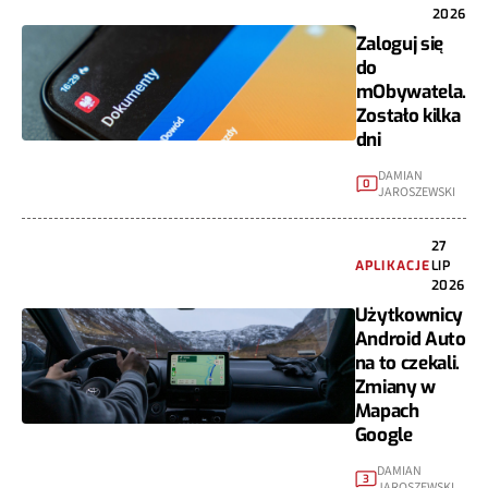
2026
Zaloguj się
do
mObywatela.
Zostało kilka
dni
DAMIAN
0
JAROSZEWSKI
27
APLIKACJE
LIP
2026
Użytkownicy
Android Auto
na to czekali.
Zmiany w
Mapach
Google
DAMIAN
3
JAROSZEWSKI