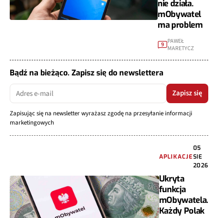
nie działa.
mObywatel
ma problem
PAWEŁ
9
MARETYCZ
Bądź na bieżąco. Zapisz się do newslettera
Zapisz się
Zapisując się na newsletter wyrażasz zgodę na przesyłanie informacji
marketingowych
05
APLIKACJE
SIE
2026
Ukryta
funkcja
mObywatela.
Każdy Polak