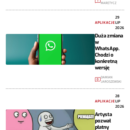
1
MARETYCZ
29
APLIKACJE
LIP
2026
Duża zmiana
w
WhatsApp.
Chodzi o
konkretną
wersję
DAMIAN
0
JAROSZEWSKI
28
APLIKACJE
LIP
2026
Artysta
pozwał
płatny