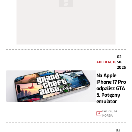
02
APLIKACJE
SIE
2026
Na Apple
iPhone 17 Pro
odpalisz GTA
5. Potężny
emulator
PATRYCJA
4
KORBA
02