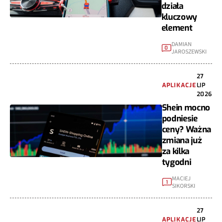
działa
kluczowy
element
DAMIAN
0
JAROSZEWSKI
27
APLIKACJE
LIP
2026
Shein mocno
podniesie
ceny? Ważna
zmiana już
za kilka
tygodni
MACIEJ
1
SIKORSKI
27
APLIKACJE
LIP