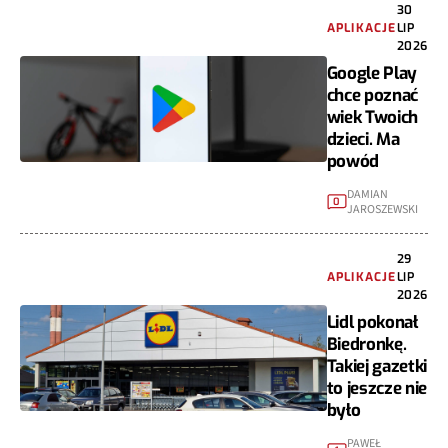
30
APLIKACJE
LIP
2026
Google Play
chce poznać
wiek Twoich
dzieci. Ma
powód
DAMIAN
0
JAROSZEWSKI
29
APLIKACJE
LIP
2026
Lidl pokonał
Biedronkę.
Takiej gazetki
to jeszcze nie
było
PAWEŁ