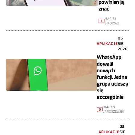
powinien ją
znać
MACIEJ
1
SIKORSKI
05
APLIKACJE
SIE
2026
WhatsApp
dowalił
nowych
funkcji. Jedna
grupa ucieszy
się
szczególnie
DAMIAN
0
JAROSZEWSKI
03
APLIKACJE
SIE