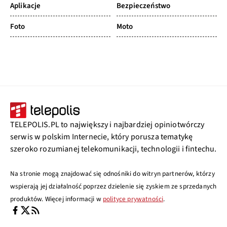
zarzutami UE
MIESZKO ZAGAŃCZYK
2
APLIKACJE
24 LIP 2026
Gry Xbox z
reklamami. Microsoft
testuje nową usługę
PAWEŁ MARETYCZ
1
APLIKACJE
23 LIP 2026
Masz mObywatel?
Jest pilny komunikat
na temat aplikacji
MIESZKO ZAGAŃCZYK
0
APLIKACJE
23 LIP 2026
Poczta Polska ostrzega