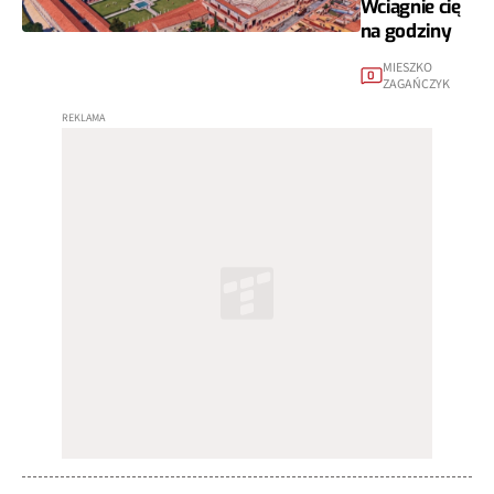
Wciągnie cię
na godziny
MIESZKO
0
ZAGAŃCZYK