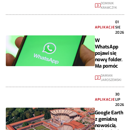
DOMINIK
3
KRAWCZYK
01
APLIKACJE
SIE
2026
W
WhatsApp
pojawi się
nowy folder.
Ma pomóc
DAMIAN
2
JAROSZEWSKI
30
APLIKACJE
LIP
2026
Google Earth
z genialną
nowością.