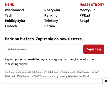
w komunikacie. Chodzi o
wszystkich klientów
ANNA KOPEĆ
0