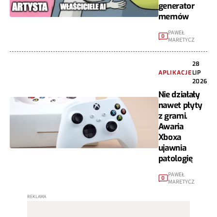
generator
memów
PAWEŁ
0
MARETYCZ
28
APLIKACJE
LIP
2026
Nie działały
nawet płyty
z grami.
Awaria
Xboxa
ujawnia
patologię
PAWEŁ
0
MARETYCZ