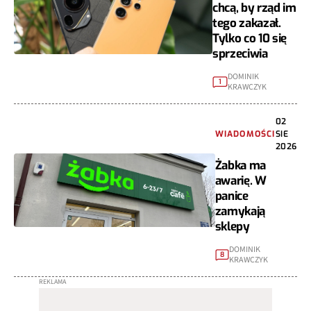
chcą, by rząd im
tego zakazał.
Tylko co 10 się
sprzeciwia
DOMINIK
1
KRAWCZYK
02
WIADOMOŚCI
SIE
2026
Żabka ma
awarię. W
panice
zamykają
sklepy
DOMINIK
8
KRAWCZYK