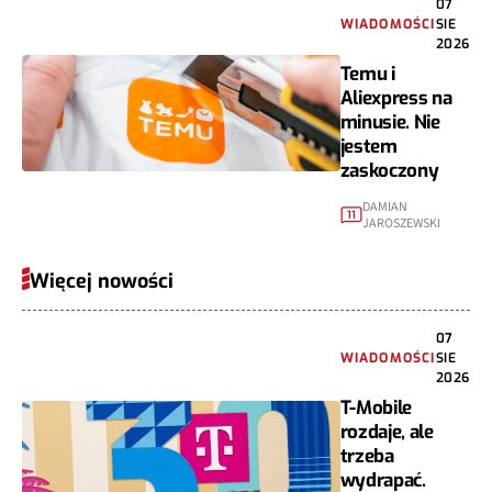
07
WIADOMOŚCI
SIE
2026
Temu i
Aliexpress na
minusie. Nie
jestem
zaskoczony
DAMIAN
11
JAROSZEWSKI
Więcej nowości
07
WIADOMOŚCI
SIE
2026
T-Mobile
rozdaje, ale
trzeba
wydrapać.