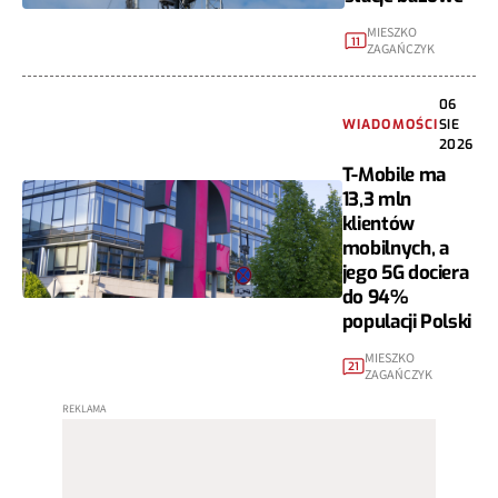
MIESZKO
11
ZAGAŃCZYK
06
WIADOMOŚCI
SIE
2026
T-Mobile ma
13,3 mln
klientów
mobilnych, a
jego 5G dociera
do 94%
populacji Polski
MIESZKO
21
ZAGAŃCZYK