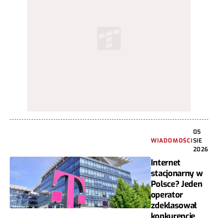
05
WIADOMOŚCI
SIE
2026
Internet
stacjonarny w
Polsce? Jeden
operator
zdeklasował
konkurencję