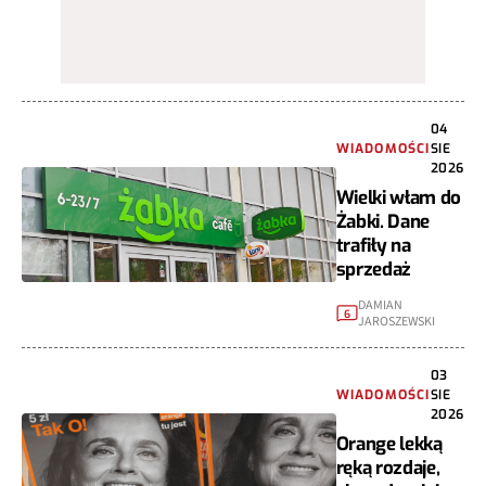
04
WIADOMOŚCI
SIE
2026
Wielki włam do
Żabki. Dane
trafiły na
sprzedaż
DAMIAN
6
JAROSZEWSKI
03
WIADOMOŚCI
SIE
2026
Orange lekką
ręką rozdaje,