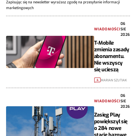
Zapisując się na newsletter wyrażasz zgodę na przesyłanie informacji
marketingowych
06
WIADOMOŚCI
SIE
2026
T-Mobile
zmienia zasady
abonamentu.
Nie wszyscy
się ucieszą
MARIAN SZUTIAK
4
06
WIADOMOŚCI
SIE
2026
Zasięg Play
powiększył się
o 284 nowe
stacje bazowe