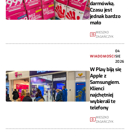
darmówką.
Czasu jest
jednak bardzo
mało
MIESZKO
15
ZAGAŃCZYK
04
WIADOMOŚCI
SIE
2026
W Play biją się
Apple z
Samsungiem.
Klienci
najchętniej
wybierali te
telefony
MIESZKO
0
ZAGAŃCZYK