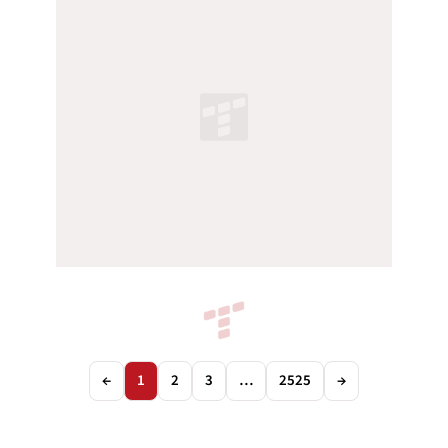
←
1
2
3
…
2525
→