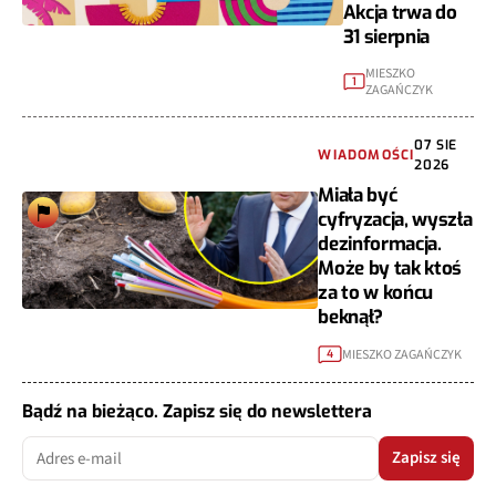
Akcja trwa do
31 sierpnia
MIESZKO
1
ZAGAŃCZYK
07 SIE
WIADOMOŚCI
2026
Miała być
cyfryzacja, wyszła
dezinformacja.
Może by tak ktoś
za to w końcu
beknął?
MIESZKO ZAGAŃCZYK
4
Bądź na bieżąco. Zapisz się do newslettera
Zapisz się