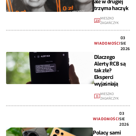
ale w drugiej
trzyma haczyk
MIESZKO
23
ZAGAŃCZYK
03
WIADOMOŚCI
SIE
2026
Dlaczego
Alerty RCB są
tak złe?
Eksperci
wyjaśniają
MIESZKO
11
ZAGAŃCZYK
03
WIADOMOŚCI
SIE
2026
Polacy sami