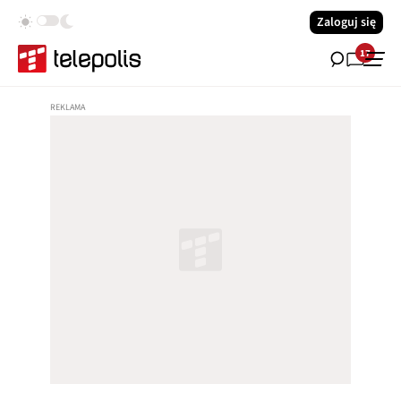
Zaloguj się
17