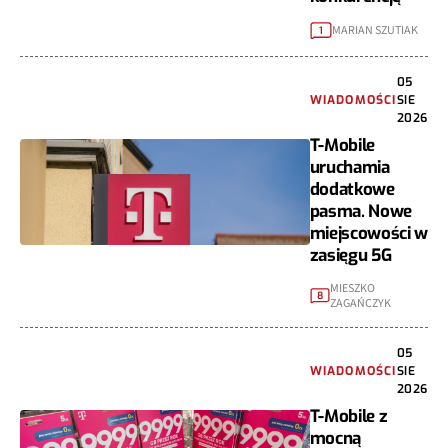
MARIAN SZUTIAK
1
05
WIADOMOŚCI
SIE
2026
T-Mobile
uruchamia
dodatkowe
pasma. Nowe
miejscowości w
zasięgu 5G
MIESZKO
8
ZAGAŃCZYK
05
WIADOMOŚCI
SIE
2026
T-Mobile z
mocną