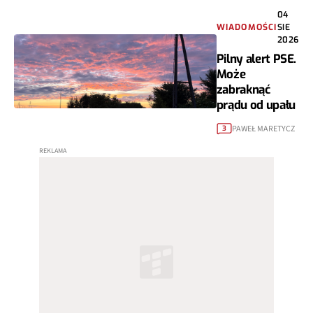
04
WIADOMOŚCI
SIE
2026
Pilny alert PSE.
Może
zabraknąć
prądu od upału
PAWEŁ MARETYCZ
3