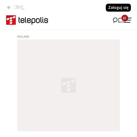
Zaloguj się
19