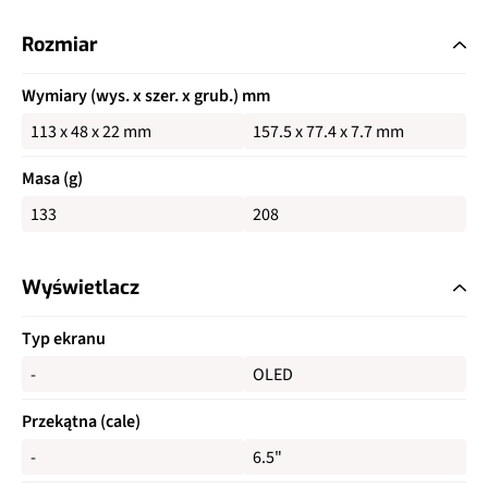
Rozmiar
Wymiary (wys. x szer. x grub.) mm
113 x 48 x 22 mm
157.5 x 77.4 x 7.7 mm
Masa (g)
133
208
Wyświetlacz
Typ ekranu
-
OLED
Przekątna (cale)
-
6.5"