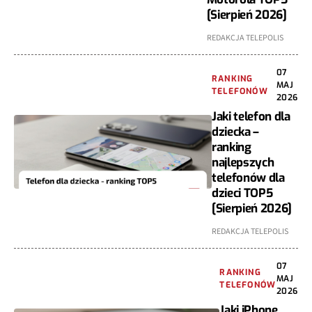
[Sierpień 2026]
REDAKCJA TELEPOLIS
07
RANKING
MAJ
TELEFONÓW
2026
Jaki telefon dla
dziecka –
ranking
najlepszych
telefonów dla
dzieci TOP5
[Sierpień 2026]
REDAKCJA TELEPOLIS
07
RANKING
MAJ
TELEFONÓW
2026
Jaki iPhone