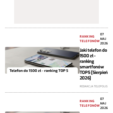
07
RANKING
MAJ
TELEFONÓW
2026
Jaki telefon do
1500 zł -
ranking
smartfonów
TOP5 [Sierpień
2026]
REDAKCJA TELEPOLIS
07
RANKING
MAJ
TELEFONÓW
2026