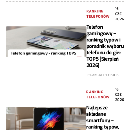
16
RANKING
CZE
TELEFONÓW
2026
Telefon
gamingowy –
ranking typów i
poradnik wyboru
telefonu do gier
TOP5 [Sierpień
2026]
REDAKCJA TELEPOLIS
16
RANKING
CZE
TELEFONÓW
2026
Najlepsze
składane
smartfony –
ranking typów,