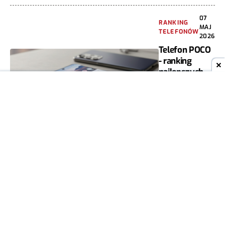
07
RANKING
MAJ
TELEFONÓW
2026
Telefon POCO
- ranking
najlepszych
telefonów
POCO TOP 5
[Sierpień
2026]
REDAKCJA TELEPOLIS