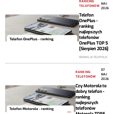
RANKING
MAJ
TELEFONÓW
2026
Telefon
OnePlus -
ranking
najlepszych
telefonów
OnePlus TOP 5
[Sierpień 2026]
REDAKCJA TELEPOLIS
07
RANKING
MAJ
TELEFONÓW
2026
Czy Motorola to
dobry telefon -
ranking
najlepszych
telefonów
Motorola TOP5