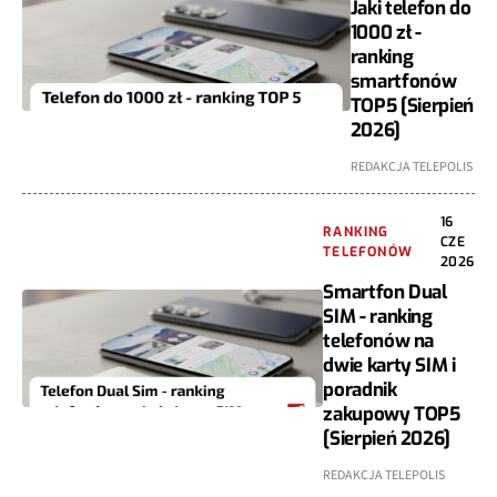
Jaki telefon do
1000 zł -
ranking
smartfonów
TOP5 [Sierpień
2026]
REDAKCJA TELEPOLIS
16
RANKING
CZE
TELEFONÓW
2026
Smartfon Dual
SIM - ranking
telefonów na
dwie karty SIM i
poradnik
zakupowy TOP5
[Sierpień 2026]
REDAKCJA TELEPOLIS