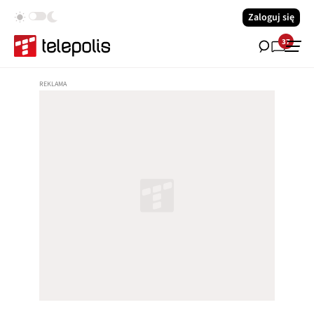
Zaloguj się
37