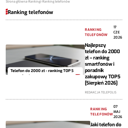
Strona główna
Rankingi
Ranking telefonów
Ranking telefonów
17
RANKING
CZE
TELEFONÓW
2026
Najlepszy
telefon do 2000
zł – ranking
smartfonów i
poradnik
zakupowy TOP5
[Sierpień 2026]
REDAKCJA TELEPOLIS
07
RANKING
MAJ
TELEFONÓW
2026
Jaki telefon do