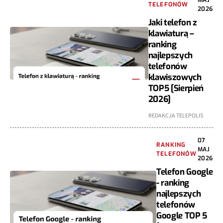
MAJ
TELEFONÓW
2026
Jaki telefon z
klawiaturą –
ranking
najlepszych
telefonów
klawiszowych
TOP5 [Sierpień
2026]
REDAKCJA TELEPOLIS
07
RANKING
MAJ
TELEFONÓW
2026
Telefon Google
- ranking
najlepszych
telefonów
Google TOP 5