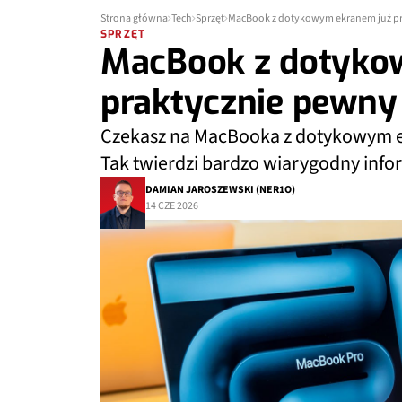
Strona główna
Tech
Sprzęt
MacBook z dotykowym ekranem już p
SPRZĘT
MacBook z dotyko
praktycznie pewny
Czekasz na MacBooka z dotykowym e
Tak twierdzi bardzo wiarygodny info
DAMIAN JAROSZEWSKI (NER1O)
14 CZE 2026