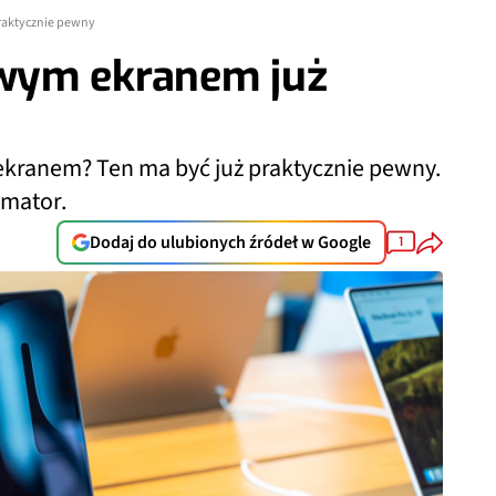
raktycznie pewny
wym ekranem już
kranem? Ten ma być już praktycznie pewny.
rmator.
Dodaj do ulubionych źródeł w Google
1