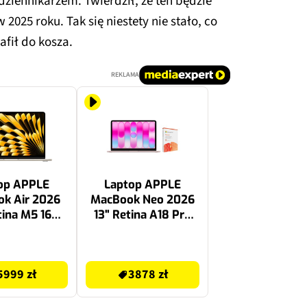
iennikarzem. Twierdził, że ten będzie
2025 roku. Tak się niestety nie stało, co
afił do kosza.
REKLAMA
op APPLE
Laptop APPLE
k Air 2026
MacBook Neo 2026
tina M5 16GB
13" Retina A18 Pro
512GB SSD
8GB RAM 512GB SSD
Księżycowa
macOS Subtelny róż
3878 zł
świata
+ Program
5999 zł
3878 zł
MICROSOFT 365
Personal