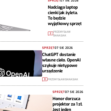
SPRZĘT
07 SIE 2026
Nadciąga laptop
cienki jak żyleta.
To będzie
wyjątkowy sprzęt
PRZEMYSŁAW
2
BANASIAK
SPRZĘT
07 SIE 2026
ChatGPT dostanie
własne ciało. OpenAI
szykuje nietypowe
urządzenie
PRZEMYSŁAW BANASIAK
0
SPRZĘT
07 SIE 2026
Honor dorzuca
projektor za 1 zł.
Jest jeden