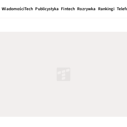
Wiadomości
Tech
Publicystyka
Fintech
Rozrywka
Rankingi
Telef