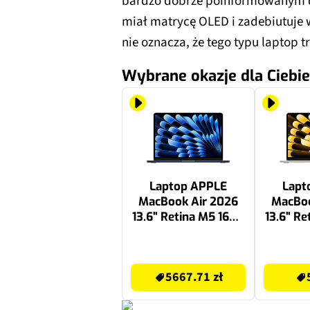
bardzo dobrze poinformowanym dz
miał matrycę OLED i zadebiutuje w 
nie oznacza, że tego typu laptop tr
Wybrane okazje dla Ciebie
Laptop APPLE
Lapt
MacBook Air 2026
MacBoo
13.6" Retina M5 16GB
13.6" Re
RAM 512GB SSD
RAM 
macOS Północ
macOS 
5667.71 zł
5999 zł
po
5667.71 zł