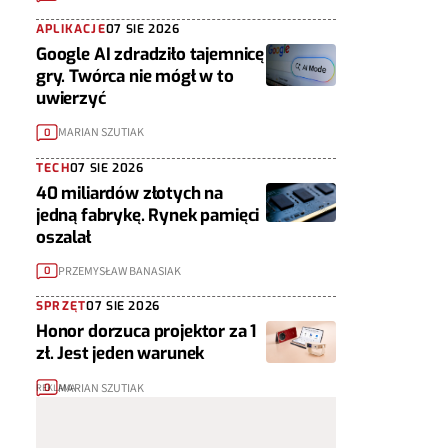
APLIKACJE
07 SIE 2026
Google AI zdradziło tajemnicę
gry. Twórca nie mógł w to
uwierzyć
MARIAN SZUTIAK
0
TECH
07 SIE 2026
40 miliardów złotych na
jedną fabrykę. Rynek pamięci
oszalał
PRZEMYSŁAW BANASIAK
0
SPRZĘT
07 SIE 2026
Honor dorzuca projektor za 1
zł. Jest jeden warunek
MARIAN SZUTIAK
0