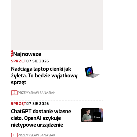
Najnowsze
SPRZĘT
07 SIE 2026
Nadciąga laptop cienki jak
żyleta. To będzie wyjątkowy
sprzęt
PRZEMYSŁAW BANASIAK
2
SPRZĘT
07 SIE 2026
ChatGPT dostanie własne
ciało. OpenAI szykuje
nietypowe urządzenie
PRZEMYSŁAW BANASIAK
0