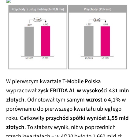
W pierwszym kwartale T-Mobile Polska
wypracował
zysk EBITDA AL w wysokości 431 mln
złotych
. Odnotował tym samym
wzrost o 4,1%
w
porównaniu do pierwszego kwartału ubiegłego
roku. Całkowity
przychód spółki wyniósł 1,55 mld
złotych
. To słabszy wynik, niż w poprzednich
trzech kwartałach – w 4Q20 było to 1,660 mld zł,