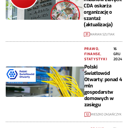
CDA oskarża
organizację o
szantaż
(aktualizacja)
MARIAN SZUTIAK
31
PRAWO,
16
FINANSE,
GRU
STATYSTYKI
2024
Polski
Światłowód
Otwarty: ponad 4
mln
gospodarstw
domowych w
zasięgu
MIESZKO ZAGAŃCZYK
12