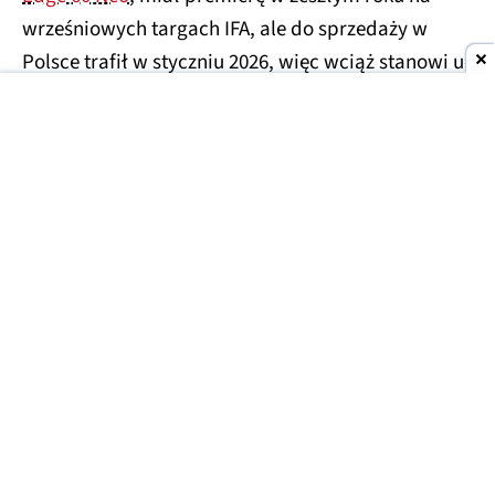
wrześniowych targach IFA, ale do sprzedaży w
Polsce trafił w styczniu 2026, więc wciąż stanowi u
nas względną nowość. Tymczasem producent
szykuje się już do premiery kolejnej generacji, Edge
70 Neo. Można przypuszczać, że również odbędzie
się to
podczas targów IFA.