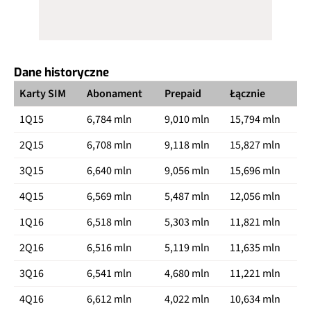
Dane historyczne
Karty SIM
Abonament
Prepaid
Łącznie
1Q15
6,784 mln
9,010 mln
15,794 mln
2Q15
6,708 mln
9,118 mln
15,827 mln
3Q15
6,640 mln
9,056 mln
15,696 mln
4Q15
6,569 mln
5,487 mln
12,056 mln
1Q16
6,518 mln
5,303 mln
11,821 mln
2Q16
6,516 mln
5,119 mln
11,635 mln
3Q16
6,541 mln
4,680 mln
11,221 mln
4Q16
6,612 mln
4,022 mln
10,634 mln