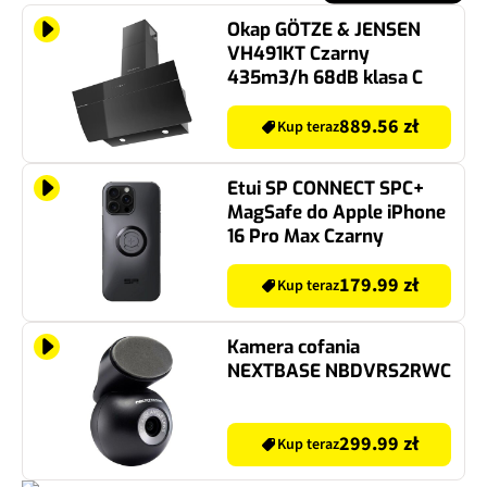
Okap GÖTZE & JENSEN
VH491KT Czarny
435m3/h 68dB klasa C
889.56 zł
Kup teraz
Etui SP CONNECT SPC+
MagSafe do Apple iPhone
16 Pro Max Czarny
179.99 zł
Kup teraz
Kamera cofania
NEXTBASE NBDVRS2RWC
299.99 zł
Kup teraz