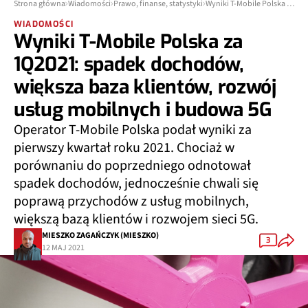
Strona główna
Wiadomości
Prawo, finanse, statystyki
Wyniki T-Mobile Polska za 1Q2021: spadek dochodów, większa baza klientów, rozwój usług mobilnych i budowa 5G
WIADOMOŚCI
Wyniki T-Mobile Polska za
1Q2021: spadek dochodów,
większa baza klientów, rozwój
usług mobilnych i budowa 5G
Operator T-Mobile Polska podał wyniki za
pierwszy kwartał roku 2021. Chociaż w
porównaniu do poprzedniego odnotował
spadek dochodów, jednocześnie chwali się
poprawą przychodów z usług mobilnych,
większą bazą klientów i rozwojem sieci 5G.
MIESZKO ZAGAŃCZYK (MIESZKO)
3
12 MAJ 2021