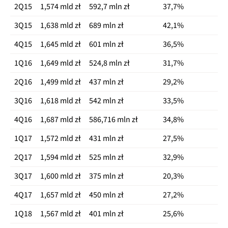
2Q15
1,574 mld zł
592,7 mln zł
37,7%
1Q20
7,530 mln
3,452 mln
10,982 mln
3Q15
1,638 mld zł
689 mln zł
42,1%
2Q20
7,560 mln
3,461 mln
11,021 mln
4Q15
1,645 mld zł
601 mln zł
36,5%
3Q20
7,581 mln
3.490 mln
11.071 mln
1Q16
1,649 mld zł
524,8 mln zł
31,7%
4Q20
7,624 mln
3,574 mln
11,198 mln
2Q16
1,499 mld zł
437 mln zł
29,2%
1Q21
7,652 mln
3,554 mln
11,205 mln
3Q16
1,618 mld zł
542 mln zł
33,5%
4Q16
1,687 mld zł
586,716 mln zł
34,8%
1Q17
1,572 mld zł
431 mln zł
27,5%
2Q17
1,594 mld zł
525 mln zł
32,9%
3Q17
1,600 mld zł
375 mln zł
20,3%
4Q17
1,657 mld zł
450 mln zł
27,2%
1Q18
1,567 mld zł
401 mln zł
25,6%