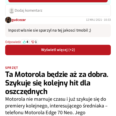
Dodaj komentarz
gudcezar
12 MAJ 2021 · 10:33
Inpost wlsnie sie sparzyl na tej jakosci tmobil ;)
4
1
Odpowiedz
Wyświetl więcej (+2)
SPRZĘT
Ta Motorola będzie aż za dobra.
Szykuje się kolejny hit dla
oszczędnych
Motorola nie marnuje czasu i już szykuje się do
premiery kolejnego, interesującego średniaka –
telefonu Motorola Edge 70 Neo. Jego