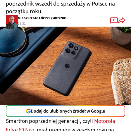
poprzednik wszedł do sprzedaży w Polsce na
początku roku.
MIESZKO ZAGAŃCZYK (MIESZKO)
0
12:31
Dodaj do ulubionych źródeł w Google
Smartfon poprzedniej generacji, czyli
Motorola
Edge 60 Neo
, miał premierę w zeszłym roku na