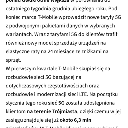
ponad dwukrotnie większa
w porównaniu do
ostatniego tygodnia grudnia ubiegłego roku. Pod
koniec marca T-Mobile wprowadził nowe taryfy 5G
z podwojonymi pakietami danych w wybranych
wariantach. Wraz z taryfami 5G do klientów trafił
również nowy model sprzedaży urządzeń na
elastyczne raty na 24 miesiące ze zniżkami na
sprzęt.
W pierwszym kwartale T‑Mobile skupiał się na
rozbudowie sieci 5G bazującej na
dotychczasowych częstotliwościach oraz
rozbudowie i modernizacji sieci LTE. Na początku
stycznia tego roku
sieć 5G
została udostępniona
klientom
na terenie Trójmiasta
, dzięki czemu w jej
zasięgu znajduje się już
około 6,3 mln