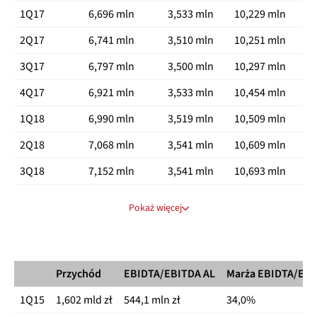
1Q17
6,696 mln
3,533 mln
10,229 mln
2Q17
6,741 mln
3,510 mln
10,251 mln
3Q17
6,797 mln
3,500 mln
10,297 mln
4Q17
6,921 mln
3,533 mln
10,454 mln
1Q18
6,990 mln
3,519 mln
10,509 mln
2Q18
7,068 mln
3,541 mln
10,609 mln
3Q18
7,152 mln
3,541 mln
10,693 mln
4Q18
7,243 mln
3,544 mln
10,787 mln
Pokaż więcej
1Q19
7,298 mln
3,525 mln
10,823 mln
2Q19
7,374 mln
3,495 mln
10,869 mln
Przychód
EBIDTA/EBITDA AL
Marża EBIDTA/EBI
3Q19
7,434 mln
3,474 mln
10,908 mln
1Q15
1,602 mld zł
544,1 mln zł
34,0%
4Q19
7,504 mln
3,450 mln
10,954 mln