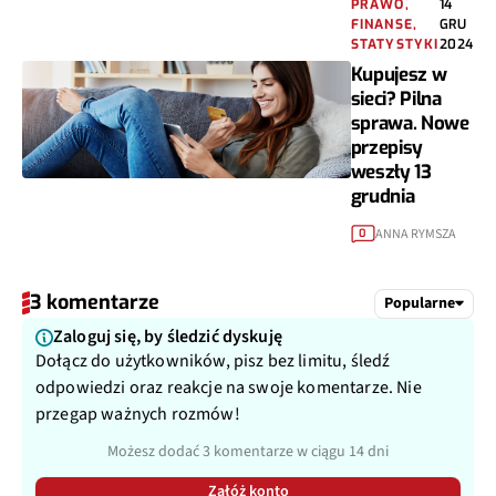
PRAWO,
14
FINANSE,
GRU
STATYSTYKI
2024
Kupujesz w
sieci? Pilna
sprawa. Nowe
przepisy
weszły 13
grudnia
ANNA RYMSZA
0
3 komentarze
Popularne
Zaloguj się, by śledzić dyskuję
Dołącz do użytkowników, pisz bez limitu, śledź
odpowiedzi oraz reakcje na swoje komentarze. Nie
przegap ważnych rozmów!
Możesz dodać 3 komentarze w ciągu 14 dni
Załóż konto