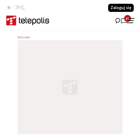
Zaloguj się
19