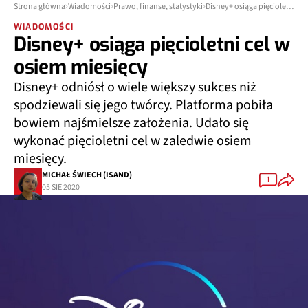
Strona główna
Wiadomości
Prawo, finanse, statystyki
Disney+ osiąga pięcioletni cel w osiem miesięcy
WIADOMOŚCI
Disney+ osiąga pięcioletni cel w
osiem miesięcy
Disney+ odniósł o wiele większy sukces niż
spodziewali się jego twórcy. Platforma pobiła
bowiem najśmielsze założenia. Udało się
wykonać pięcioletni cel w zaledwie osiem
miesięcy.
MICHAŁ ŚWIECH (ISAND)
1
05 SIE 2020