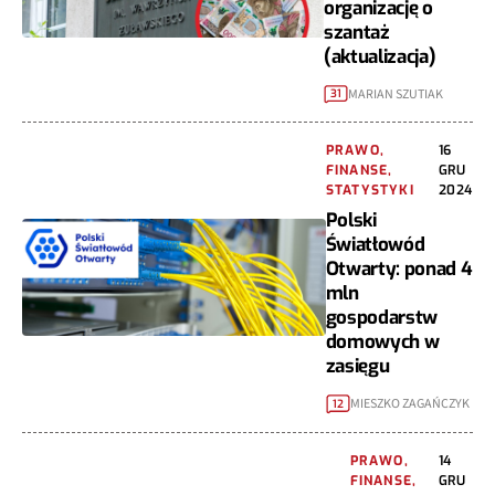
organizację o
szantaż
(aktualizacja)
MARIAN SZUTIAK
31
PRAWO,
16
FINANSE,
GRU
STATYSTYKI
2024
Polski
Światłowód
Otwarty: ponad 4
mln
gospodarstw
domowych w
zasięgu
MIESZKO ZAGAŃCZYK
12
PRAWO,
14
FINANSE,
GRU