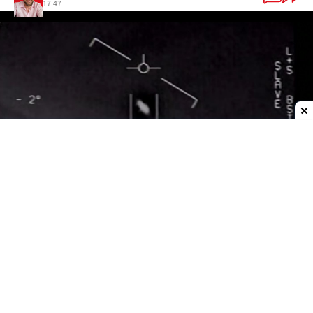
17:47
Dodaj do ulubionych źródeł w Google
Tajemnicze kule nad Zatoką Omańską
Wideo zarejestrowano telefonem komórkowym
we
wrześniu 2021 roku
. Pokazuje obraz z kamery
termowizyjnej samolotu szturmowego
AC-130J
należącego do amerykańskich sił specjalnych
,