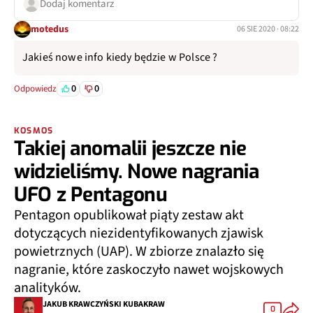
Dodaj komentarz
motedus
06 SIE 2020 · 08:22
Jakieś nowe info kiedy będzie w Polsce ?
0
0
Odpowiedz
KOSMOS
Takiej anomalii jeszcze nie
widzieliśmy. Nowe nagrania
UFO z Pentagonu
Pentagon opublikował piąty zestaw akt
dotyczących niezidentyfikowanych zjawisk
powietrznych (UAP). W zbiorze znalazło się
nagranie, które zaskoczyło nawet wojskowych
analityków.
JAKUB KRAWCZYŃSKI KUBAKRAW
0