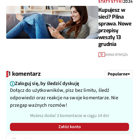
STATYSTYKI
2024
Kupujesz w
sieci? Pilna
sprawa. Nowe
przepisy
weszły 13
grudnia
ANNA RYMSZA
0
1 komentarz
Popularne
Zaloguj się, by śledzić dyskuję
Dołącz do użytkowników, pisz bez limitu, śledź
odpowiedzi oraz reakcje na swoje komentarze. Nie
przegap ważnych rozmów!
Możesz dodać 3 komentarze w ciągu 14 dni
Załóż konto