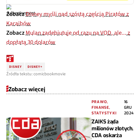
Zobacz
Disney myśli nad szóstą częścią Piratów z
Karaibów
Zobacz
Mulan zadebiutuje od razu na VOD, ale... z
dopłatą 30 dolarów
DISNEY
DISNEY+
Źródła tekstu: comicbookmovie
Zobacz więcej
PRAWO,
16
FINANSE,
GRU
STATYSTYKI
2024
ZAIKS żąda
milionów złotych.
CDA oskarża