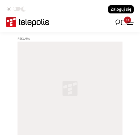
Zaloguj się
33