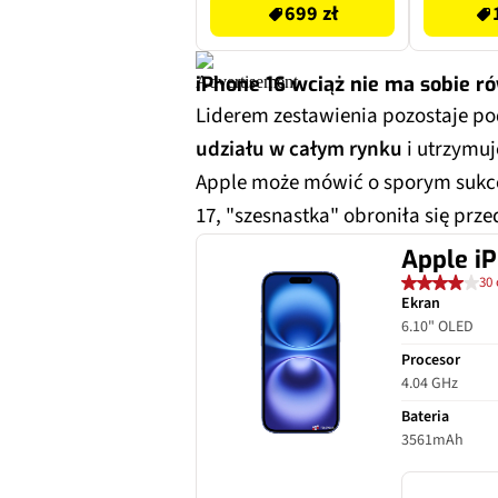
699 zł
iPhone 16 wciąż nie ma sobie r
Liderem zestawienia pozostaje 
udziału w całym rynku
i utrzymuj
Apple może mówić o sporym sukce
17, "szesnastka" obroniła się pr
Apple i
30 
Ekran
6.10" OLED
Procesor
4.04 GHz
Bateria
3561mAh