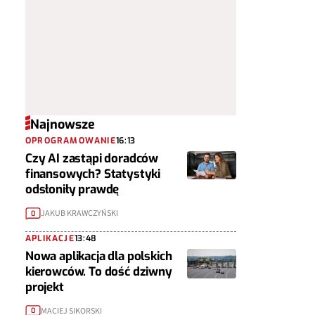
Najnowsze
OPROGRAMOWANIE
16:13
Czy AI zastąpi doradców
finansowych? Statystyki
odsłoniły prawdę
JAKUB KRAWCZYŃSKI
0
APLIKACJE
13:48
Nowa aplikacja dla polskich
kierowców. To dość dziwny
projekt
MACIEJ SIKORSKI
0