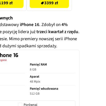
1199 zł
3399 zł
ównych
podstawowy
iPhone 16
. Zdobył on
4%
e pozycję lidera już
trzeci kwartał z rzędu
.
sie. Mimo premiery nowszej serii iPhone
zed dużymi spadkami sprzedaży.
Phone 16
opinii
Pamięć RAM
8 GB
Aparat
48 Mpix
Pamięć wbudowana
512 GB
Porównaj