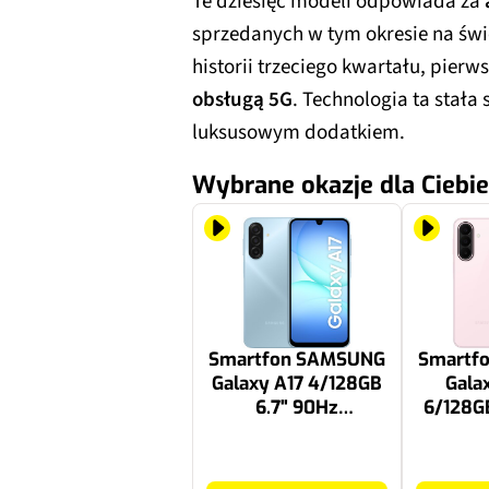
Te dziesięć modeli odpowiada za
sprzedanych w tym okresie na świ
historii trzeciego kwartału, pier
obsługą 5G
. Technologia ta stała
luksusowym dodatkiem.
Wybrane okazje dla Ciebie
Smartfon SAMSUNG
Smartf
Galaxy A17 4/128GB
Gala
6.7" 90Hz
6/128GB
Jasnoniebieski SM-
Jasno
A175
699 zł
1529 zł