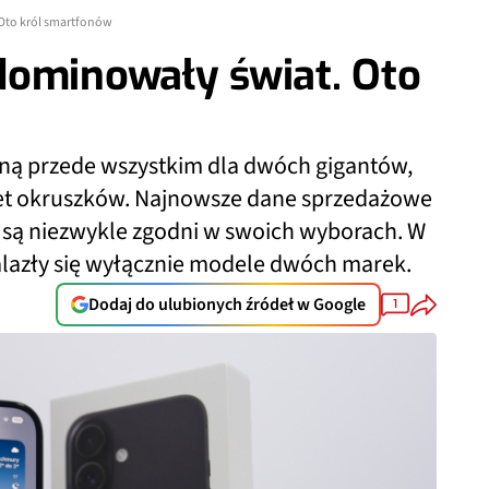
Oto król smartfonów
dominowały świat. Oto
eną przede wszystkim dla dwóch gigantów,
awet okruszków. Najnowsze dane sprzedażowe
e są niezwykle zgodni w swoich wyborach. W
nalazły się wyłącznie modele dwóch marek.
Dodaj do ulubionych źródeł w Google
1