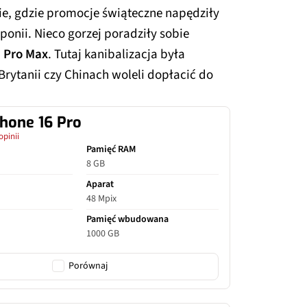
ie, gdzie promocje świąteczne napędziły
ponii. Nieco gorzej poradziły sobie
 Pro Max
. Tutaj kanibalizacja była
Brytanii czy Chinach woleli dopłacić do
hone 16 Pro
opinii
Pamięć RAM
8 GB
Aparat
48 Mpix
Pamięć wbudowana
1000 GB
Porównaj