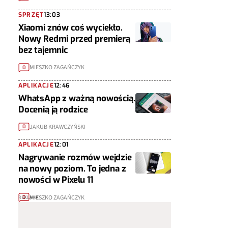
SPRZĘT
13:03
Xiaomi znów coś wyciekło.
Nowy Redmi przed premierą
bez tajemnic
MIESZKO ZAGAŃCZYK
0
APLIKACJE
12:46
WhatsApp z ważną nowością.
Docenią ją rodzice
JAKUB KRAWCZYŃSKI
0
APLIKACJE
12:01
Nagrywanie rozmów wejdzie
na nowy poziom. To jedna z
nowości w Pixelu 11
MIESZKO ZAGAŃCZYK
0