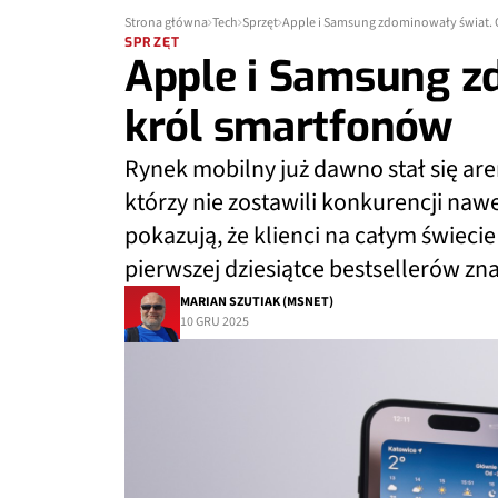
Strona główna
Tech
Sprzęt
Apple i Samsung zdominowały świat. 
SPRZĘT
Apple i Samsung z
król smartfonów
Rynek mobilny już dawno stał się ar
którzy nie zostawili konkurencji n
pokazują, że klienci na całym świeci
pierwszej dziesiątce bestsellerów z
MARIAN SZUTIAK (MSNET)
10 GRU 2025