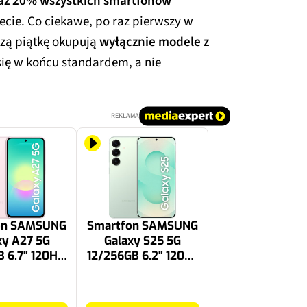
aż 20% wszystkich smartfonów
ecie. Co ciekawe, po raz pierwszy w
wszą piątkę okupują
wyłącznie modele z
 się w końcu standardem, a nie
REKLAMA
on SAMSUNG
Smartfon SAMSUNG
xy A27 5G
Galaxy S25 5G
 6.7" 120Hz
12/256GB 6.2" 120Hz
różowy SM-
Zielony SM-S931
A276
3399 zł