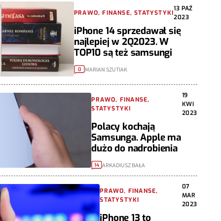
13 PAŹ
PRAWO, FINANSE, STATYSTYKI
2023
iPhone 14 sprzedawał się
najlepiej w 2Q2023. W
TOP10 są też samsungi
MARIAN SZUTIAK
0
19
PRAWO, FINANSE,
KWI
STATYSTYKI
2023
Polacy kochają
Samsunga. Apple ma
dużo do nadrobienia
ARKADIUSZ BAŁA
14
07
PRAWO, FINANSE,
MAR
STATYSTYKI
2023
iPhone 13 to