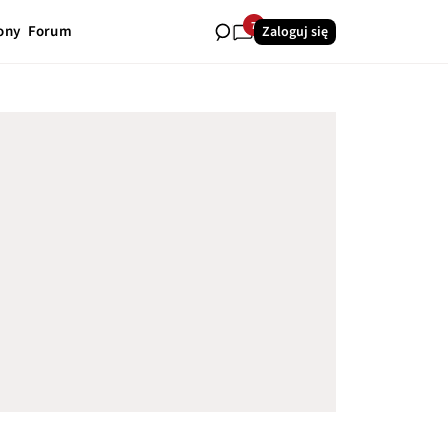
7
ony
Forum
Zaloguj się