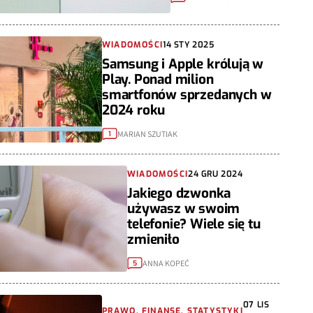
WIADOMOŚCI
14 STY 2025
Samsung i Apple królują w
Play. Ponad milion
smartfonów sprzedanych w
2024 roku
MARIAN SZUTIAK
1
WIADOMOŚCI
24 GRU 2024
Jakiego dzwonka
używasz w swoim
telefonie? Wiele się tu
zmieniło
ANNA KOPEĆ
5
07 LIS
PRAWO, FINANSE, STATYSTYKI