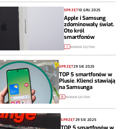
SPRZĘT
10 GRU 2025
Apple i Samsung
zdominowały świat.
Oto król
smartfonów
MARIAN SZUTIAK
1
SPRZĘT
29 SIE 2025
TOP 5 smartfonów w
Plusie. Klienci stawiają
na Samsunga
MARIAN SZUTIAK
0
SPRZĘT
29 SIE 2025
TOP 5 smartfonów w