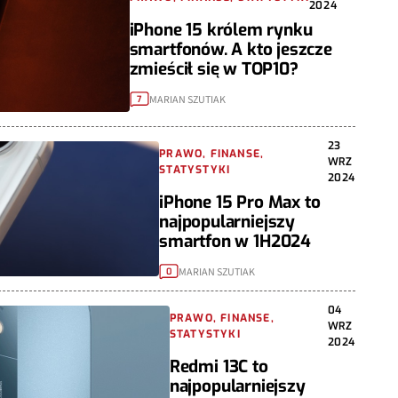
2024
iPhone 15 królem rynku
smartfonów. A kto jeszcze
zmieścił się w TOP10?
MARIAN SZUTIAK
7
23
PRAWO, FINANSE,
WRZ
STATYSTYKI
2024
iPhone 15 Pro Max to
najpopularniejszy
smartfon w 1H2024
MARIAN SZUTIAK
0
04
PRAWO, FINANSE,
WRZ
STATYSTYKI
2024
Redmi 13C to
najpopularniejszy