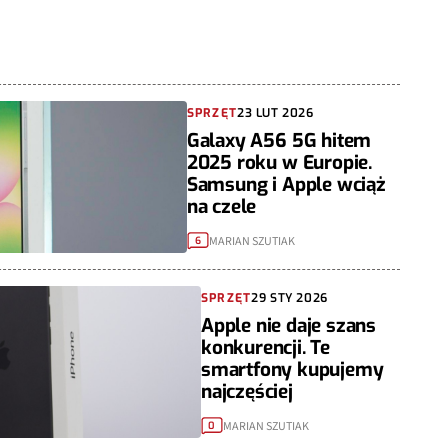
SPRZĘT
23 LUT 2026
Galaxy A56 5G hitem
2025 roku w Europie.
Samsung i Apple wciąż
na czele
MARIAN SZUTIAK
6
SPRZĘT
29 STY 2026
Apple nie daje szans
konkurencji. Te
smartfony kupujemy
najczęściej
MARIAN SZUTIAK
0