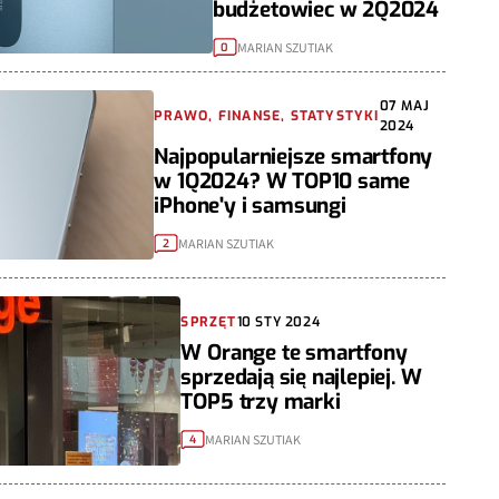
budżetowiec w 2Q2024
MARIAN SZUTIAK
0
07 MAJ
PRAWO, FINANSE, STATYSTYKI
2024
Najpopularniejsze smartfony
w 1Q2024? W TOP10 same
iPhone'y i samsungi
MARIAN SZUTIAK
2
SPRZĘT
10 STY 2024
W Orange te smartfony
sprzedają się najlepiej. W
TOP5 trzy marki
MARIAN SZUTIAK
4