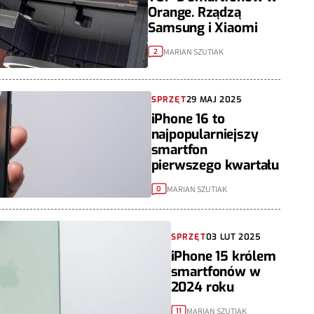
Orange. Rządzą
Samsung i Xiaomi
MARIAN SZUTIAK
2
SPRZĘT
29 MAJ 2025
iPhone 16 to
najpopularniejszy
smartfon
pierwszego kwartału
MARIAN SZUTIAK
0
SPRZĘT
03 LUT 2025
iPhone 15 królem
smartfonów w
2024 roku
MARIAN SZUTIAK
11