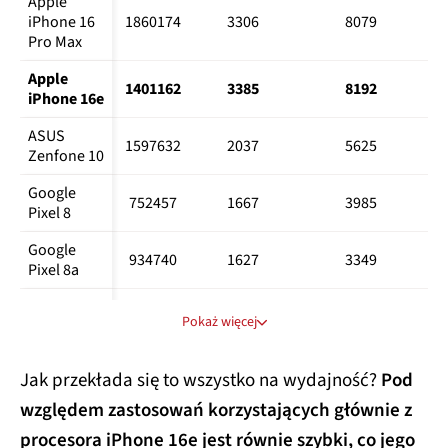
Podzespoły i wydajność
iPhone 16e wyposażony został w procesor
Apple
A18,
czyli teoretycznie ten sam, co w pozostałych
urządzeniach z linii iPhone 16. Jedyna różnica to
układ graficzny, który tutaj dostępny jest w wersji
czterordzeniowej, zamiast pięciordzeniowej znanej
z droższych modeli. Oprócz tego na pokładzie
znajdziemy
8 GB RAM
i maksymalnie
512 GB
pamięci wewnętrznej.
Geekbench 6
Wydajność 
Antutu 10
ogólna
Jeden rdzeń
Wszystkie rdzenie
Apple 
1456386
2547
6396
iPhone 15
Apple 