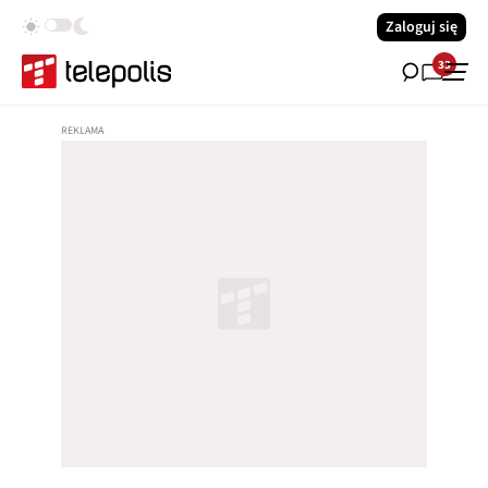
Zaloguj się
33