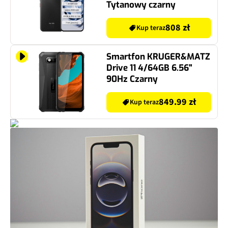
Tytanowy czarny
808 zł
Kup teraz
Smartfon KRUGER&MATZ
Drive 11 4/64GB 6.56"
90Hz Czarny
849.99 zł
Kup teraz