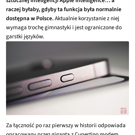
+21
Warto nadmienić, że iPhone 16e ma nieco
okrojony
zestaw funkcjonalności względem pozostałych