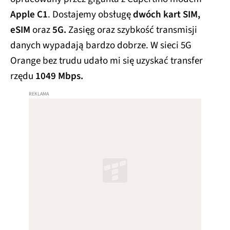
szesnastek.
Jak już wspomniałem, nie znajdziemy
tu MagSafe. Nie znajdziemy tu także żadnego
odpowiednika Dynamic Island.
Jest za to obsługa
sztucznej inteligencji Apple Intelligence… a
raczej byłaby, gdyby ta funkcja była normalnie
dostępna w Polsce.
Aktualnie korzystanie z niej
wymaga trochę gimnastyki i jest ograniczone do
garstki języków.