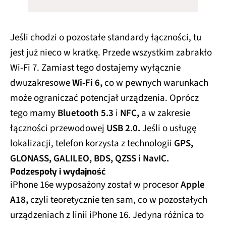
Za łączność po raz pierwszy w historii odpowiada
opracowany przez giganta z Cupertino modem
Apple C1
. Dostajemy obsługę
dwóch kart SIM,
eSIM
oraz
5G.
Zasięg oraz szybkość transmisji
danych wypadają bardzo dobrze. W sieci 5G
Orange bez trudu udało mi się uzyskać transfer
rzędu
1049 Mbps.