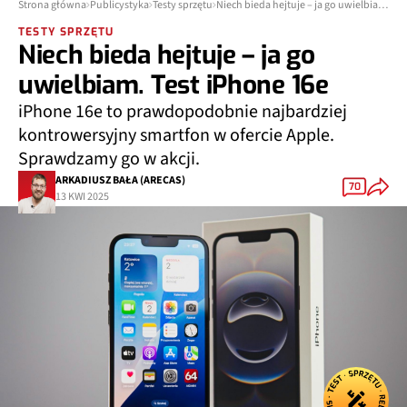
Strona główna
Publicystyka
Testy sprzętu
Niech bieda hejtuje – ja go uwielbiam. Test iPhone 16e
TESTY SPRZĘTU
Niech bieda hejtuje – ja go
uwielbiam. Test iPhone 16e
iPhone 16e to prawdopodobnie najbardziej
kontrowersyjny smartfon w ofercie Apple.
Sprawdzamy go w akcji.
ARKADIUSZ BAŁA (ARECAS)
70
13 KWI 2025