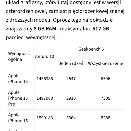
Jeśli chodzi o pozostałe standardy łączności, tu
jest już nieco w kratkę. Przede wszystkim zabrakło
Wi-Fi 7. Zamiast tego dostajemy wyłącznie
dwuzakresowe
Wi-Fi 6,
co w pewnych warunkach
może ograniczać potencjał urządzenia. Oprócz
tego mamy
Bluetooth 5.3
i
NFC,
a w zakresie
łączności przewodowej
USB 2.0.
Jeśli o usługę
lokalizacji, telefon korzysta z technologii
GPS,
GLONASS, GALILEO, BDS, QZSS i NavIC.