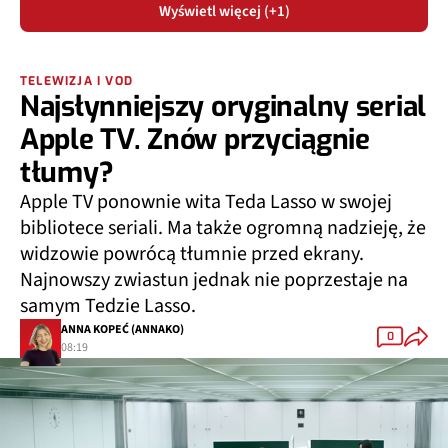
Wyświetl więcej (+1)
TELEWIZJA I VOD
Najsłynniejszy oryginalny serial
Apple TV. Znów przyciągnie
tłumy?
Apple TV ponownie wita Teda Lasso w swojej
bibliotece seriali. Ma także ogromną nadzieję, że
widzowie powrócą tłumnie przed ekrany.
Najnowszy zwiastun jednak nie poprzestaje na
samym Tedzie Lasso.
ANNA KOPEĆ (ANNAKO)
0
08:19