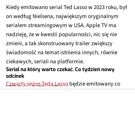
Kiedy emitowano serial Ted Lasso w 2023 roku, był
on według Nielsena, największym oryginalnym
serialem streamingowym w USA. Apple TV ma
nadzieję, że w kwestii popularności, nic się nie
zmieni, a tak skonstruowany trailer zwiększy
świadomość na temat istnienia innych, równie
ciekawych, seriali na platformie.
Serial na który warto czekać. Co tydzień nowy
odcinek
Czwarty sezon Teda Lasso
będzie emitowany co
tydzień, a nowe odcinki będą pojawiać się co
każdą środę, aż do 7 października. I mimo tego, że
na razie można obejrzeć jedynie premierowy
odcinek (zatytułowany "Dom"), to Ted Lasso (sezon
czwarty) już znalazł się na pierwszym miejscu listy