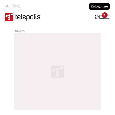
Zaloguj się
9