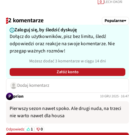
LECH OKOŃ
0
2 komentarze
Popularne
Zaloguj się, by śledzić dyskuję
Dołącz do użytkowników, pisz bez limitu, śledź
odpowiedzi oraz reakcje na swoje komentarze. Nie
przegap ważnych rozmów!
Możesz dodać 3 komentarze w ciągu 14 dni
Załóż konto
Dodaj komentarz
P
prion
10 GRU 2025 · 16:47
Pierwszy sezon nawet spoko. Ale drugi nuda, na trzeci
nie warto nawet dla housa
1
0
Odpowiedz