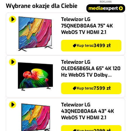
REKLAMA
Wybrane okazje dla Ciebie
Telewizor LG
75QNED80A6A 75" 4K
WebOS TV HDMI 2.1
3499 zł
Kup teraz
Telewizor LG
OLED65B65LA 65" 4K 120
Hz WebOS TV Dolby
Atmos Dolby Vision HDMI
2.1
7599 zł
Kup teraz
Telewizor LG
43QNED80A6A 43" 4K
WebOS TV HDMI 2.1
2099 zł