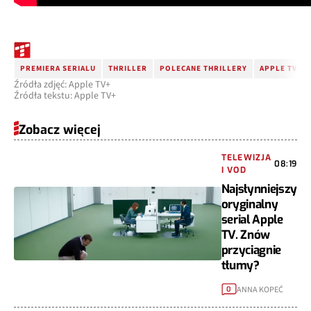
PREMIERA SERIALU
THRILLER
POLECANE THRILLERY
APPLE TV+
Źródła zdjęć: Apple TV+
Źródła tekstu: Apple TV+
Zobacz więcej
TELEWIZJA
08:19
I VOD
Najsłynniejszy
oryginalny
serial Apple
TV. Znów
przyciągnie
tłumy?
ANNA KOPEĆ
0