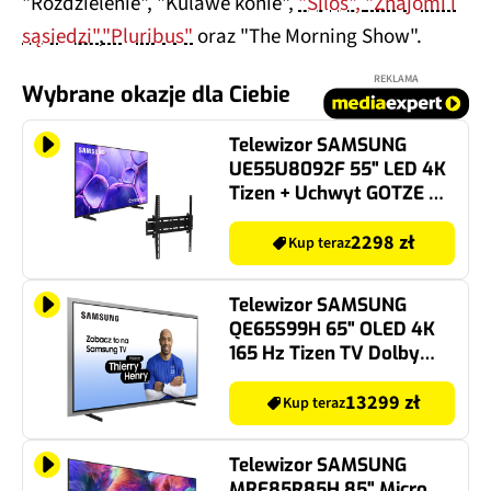
"Rozdzielenie", "Kulawe konie",
"Silos",
"Znajomi i
sąsiedzi"
,
"Pluribus"
oraz "The Morning Show".
REKLAMA
Wybrane okazje dla Ciebie
Telewizor SAMSUNG
UE55U8092F 55" LED 4K
Tizen + Uchwyt GOTZE &
JENSEN do TV 32-55 cali
TM3540T uchylny
2298 zł
Kup teraz
regulowany w pionie
Czarny
Telewizor SAMSUNG
QE65S99H 65" OLED 4K
165 Hz Tizen TV Dolby
Atmos HDMI 2.1
13299 zł
Kup teraz
Telewizor SAMSUNG
MRE85R85H 85" Micro