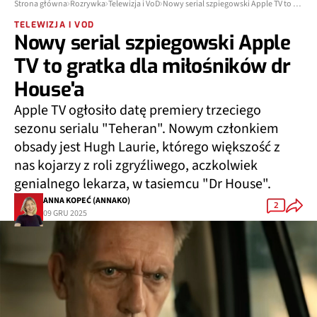
Strona główna
Rozrywka
Telewizja i VoD
Nowy serial szpiegowski Apple TV to gratka dla miłośników dr House'a
TELEWIZJA I VOD
Nowy serial szpiegowski Apple
TV to gratka dla miłośników dr
House'a
Apple TV ogłosiło datę premiery trzeciego
sezonu serialu "Teheran". Nowym członkiem
obsady jest Hugh Laurie, którego większość z
nas kojarzy z roli zgryźliwego, aczkolwiek
genialnego lekarza, w tasiemcu "Dr House".
ANNA KOPEĆ (ANNAKO)
2
09 GRU 2025