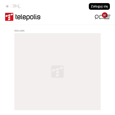
Zaloguj się
39