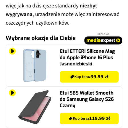
więc jak na dzisiejsze standardy
niezbyt
wygrywana
, urządzenie może więc zainteresować
oszczędnych użytkowników.
REKLAMA
Wybrane okazje dla Ciebie
Etui ETTERI Silicone Mag
do Apple iPhone 16 Plus
Jasnoniebieski
39.99 zł
Kup teraz
Etui SBS Wallet Smooth
do Samsung Galaxy S26
Czarny
119.99 zł
Kup teraz