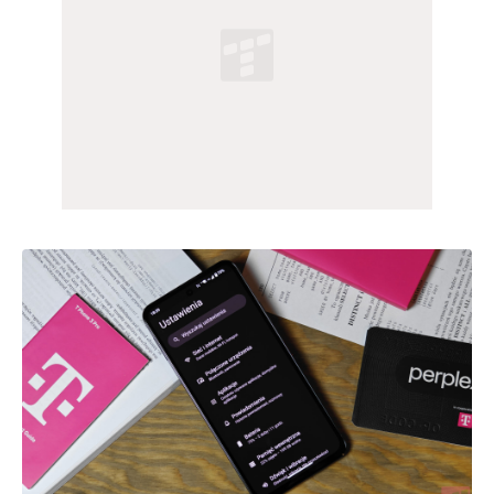
Samsung 
808
99,50%
847,9
Galaxy A35
Samsung 
897
99,20%
1014
Galaxy A36
T Phone 2 Pro
610
99,50%
708
T Phone 3
880
99,00%
981
T Phone 3 Pro
869
99,30%
974,7
T Tablet 2
342
99,40%
347
Xiaomi Redmi 
Note 13 Pro+ 
1179
99,50%
1424
5G