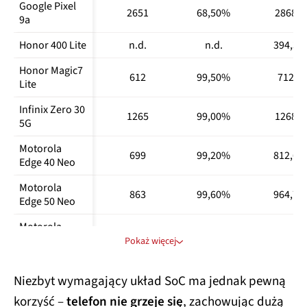
Google Pixel 
Galaxy A35
2651
68,50%
2868
9a
Samsung 
653033
1011
2959
Honor 400 Lite
n.d.
n.d.
394,3
Galaxy A36
Honor Magic7 
T Phone 2 Pro
407736
947
2688
612
99,50%
712
Lite
T Phone 3
555395
1007
2991
Infinix Zero 30 
1265
99,00%
1268
T Phone 3 Pro
550642
1015
2905
5G
T Tablet 2
406386
782
1965
Motorola 
699
99,20%
812,6
Edge 40 Neo
Xiaomi Redmi 
Note 13 Pro+ 
795273
1126
2684
Motorola 
863
99,60%
964,7
5G
Edge 50 Neo
Motorola 
-
-%
409,3
Moto G56 5G
Pokaż więcej
Motorola 
358
99,20%
521
Niezbyt wymagający układ SoC ma jednak pewną
Moto G84 5G
korzyść –
telefon nie grzeje się
, zachowując dużą
Motorola 