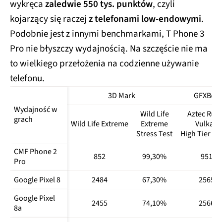
wykręca
zaledwie 550 tys. punktów
, czyli
Nothing 
693102
1142
2614
kojarzący się raczej
z telefonami low-endowymi
.
Phone (2a)
Podobnie jest z innymi benchmarkami, T Phone 3
Nothing 
796988
1174
3288
Pro nie błyszczy wydajnością. Na szczęście nie ma
Phone (3a)
to wielkiego przełożenia na codzienne używanie
Nubia Air
413728
880
2032
telefonu.
Oppo Reno10 
628872
1013
2794
Pro 5G
3D Mark
GFXBenc
Wydajność w 
Oppo Reno12 
Wild Life
Aztec Ruin
636220
497
2009
grach
Pro 5G
Wild Life Extreme
Extreme
Vulkan
Stress Test
High Tier 14
Realme 14 5G
754871
1090
3088
CMF Phone 2 
852
99,30%
951
Realme 14 Pro 
Pro
740996
1007
2879
5G
Google Pixel 8
2484
67,30%
2565
Samsung 
383821
723
1871
Google Pixel 
Galaxy A15
2455
74,10%
2566
8a
Samsung 
616296
1021
2922