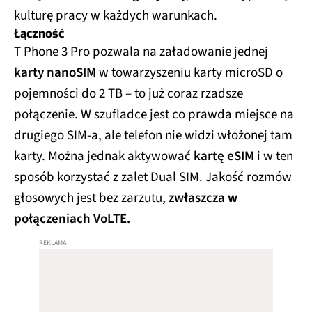
858
99,60%
952.5
ThinkPhone25
kulturę pracy w każdych warunkach.
Łączność
Nothing 
1160
99,60%
1380
T Phone 3 Pro pozwala na załadowanie jednej
Phone (2a)
karty nanoSIM
w towarzyszeniu karty microSD o
Nothing 
1055
99,70%
1369
Phone (3a)
pojemności do 2 TB – to już coraz rzadsze
połączenie. W szufladce jest co prawda miejsce na
Nubia Air
350
99,40%
344,7
drugiego SIM-a, ale telefon nie widzi włożonej tam
OPPO Reno10 
690
99,60%
891,4
karty. Można jednak aktywować
kartę eSIM
i w ten
Pro 5G
sposób korzystać z zalet Dual SIM. Jakość rozmów
OPPO Reno12 
856
99,30%
955,1
głosowych jest bez zarzutu,
Pro 5G
zwłaszcza w
połączeniach VoLTE.
Realme 14 5G
985
97,60%
1139
Realme 14 Pro 
861
98,80%
941
5G
Samsung 
342
98,60%
350,5
Galaxy A15