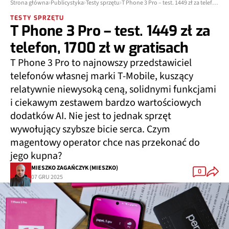
Strona główna
Publicystyka
Testy sprzętu
T Phone 3 Pro – test. 1449 zł za telefon, 1700 zł w gratisach
TESTY SPRZĘTU
T Phone 3 Pro – test. 1449 zł za
telefon, 1700 zł w gratisach
T Phone 3 Pro to najnowszy przedstawiciel
telefonów własnej marki T-Mobile, kuszący
relatywnie niewysoką ceną, solidnymi funkcjami
i ciekawym zestawem bardzo wartościowych
dodatków AI. Nie jest to jednak sprzęt
wywołujący szybsze bicie serca. Czym
magentowy operator chce nas przekonać do
jego kupna?
MIESZKO ZAGAŃCZYK (MIESZKO)
0
07 GRU 2025