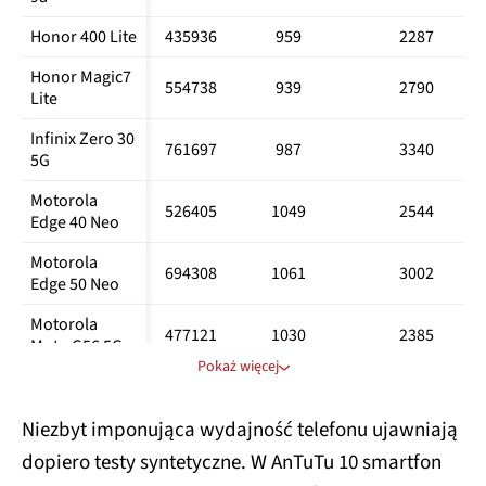
Honor 400 Lite
435936
959
2287
Honor Magic7 
554738
939
2790
Lite
Infinix Zero 30 
761697
987
3340
5G
Motorola 
526405
1049
2544
Edge 40 Neo
Motorola 
694308
1061
3002
Edge 50 Neo
Motorola 
477121
1030
2385
Moto G56 5G
Pokaż więcej
Motorola 
450220
906
2031
Moto G84 5G
Niezbyt imponująca wydajność telefonu ujawniają
Motorola 
691781
1049
3005
dopiero testy syntetyczne. W AnTuTu 10 smartfon
ThinkPhone25