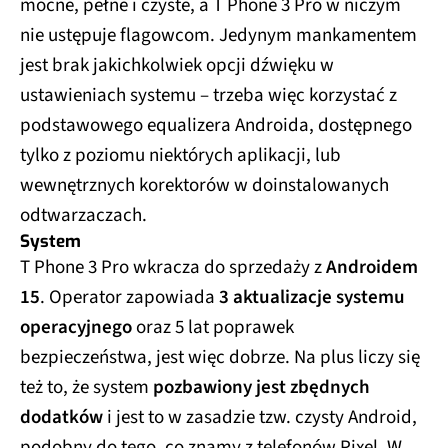
mocne, pełne i czyste, a T Phone 3 Pro w niczym
nie ustępuje flagowcom. Jedynym mankamentem
jest brak jakichkolwiek opcji dźwięku w
ustawieniach systemu – trzeba więc korzystać z
podstawowego equalizera Androida, dostępnego
tylko z poziomu niektórych aplikacji, lub
wewnętrznych korektorów w doinstalowanych
odtwarzaczach.
System
T Phone 3 Pro wkracza do sprzedaży z
Androidem
15
. Operator zapowiada
3 aktualizacje systemu
operacyjnego
oraz 5 lat poprawek
bezpieczeństwa, jest więc dobrze. Na plus liczy się
też to, że system
pozbawiony jest zbędnych
dodatków
i jest to w zasadzie tzw. czysty Android,
podobny do tego, co znamy z telefonów Pixel. W