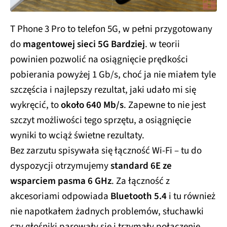
T Phone 3 Pro to telefon 5G, w pełni przygotowany
do
magentowej sieci 5G Bardziej
. w teorii
powinien pozwolić na osiągnięcie prędkości
pobierania powyżej 1 Gb/s, choć ja nie miałem tyle
szczęścia i najlepszy rezultat, jaki udało mi się
wykręcić, to
około 640 Mb/s
. Zapewne to nie jest
szczyt możliwości tego sprzętu, a osiągnięcie
wyniki to wciąż świetne rezultaty.
Bez zarzutu spisywała się łączność Wi-Fi – tu do
dyspozycji otrzymujemy
standard 6E ze
wsparciem pasma 6 GHz
. Za łączność z
akcesoriami odpowiada
Bluetooth 5.4
i tu również
nie napotkałem żadnych problemów, słuchawki
czy głośniki parowały się i trzymały połączenie