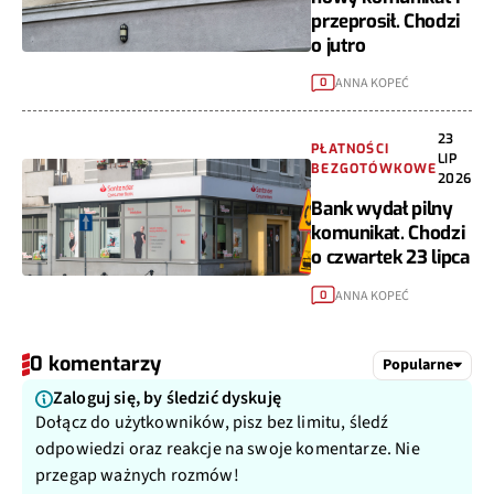
przeprosił. Chodzi
o jutro
ANNA KOPEĆ
0
23
PŁATNOŚCI
LIP
BEZGOTÓWKOWE
2026
Bank wydał pilny
komunikat. Chodzi
o czwartek 23 lipca
ANNA KOPEĆ
0
0 komentarzy
Popularne
Zaloguj się, by śledzić dyskuję
Dołącz do użytkowników, pisz bez limitu, śledź
odpowiedzi oraz reakcje na swoje komentarze. Nie
przegap ważnych rozmów!