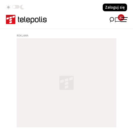
Zaloguj się
21