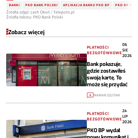
BANKI
PKO BANK POLSKI
APLIKACJA BANKU PKO BP
PKO BP PRZ
Źródła zdjęć: Lech Okoń / Telepolis.pl
Źródła tekstu: PKO Bank Polski
Zobacz więcej
06
PŁATNOŚCI
SIE
BEZGOTÓWKOWE
2026
Bank pokazuje,
gdzie zostawiłeś
swoją kartę. To
może się przydać
MARIAN SZUTIAK
4
24
PŁATNOŚCI
LIP
BEZGOTÓWKOWE
2026
PKO BP wydał
nowy komunikat i