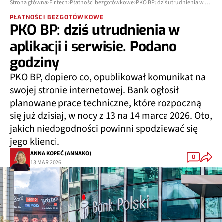
Strona główna
Fintech
Płatności bezgotówkowe
PKO BP: dziś utrudnienia w aplikacji i serwisie. Podano godziny
PŁATNOŚCI BEZGOTÓWKOWE
PKO BP: dziś utrudnienia w
aplikacji i serwisie. Podano
godziny
PKO BP, dopiero co, opublikował komunikat na
swojej stronie internetowej. Bank ogłosił
planowane prace techniczne, które rozpoczną
się już dzisiaj, w nocy z 13 na 14 marca 2026. Oto,
jakich niedogodności powinni spodziewać się
jego klienci.
ANNA KOPEĆ (ANNAKO)
0
13 MAR 2026