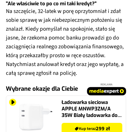
"Ale właściwie to po co mi taki kredyt?"
Na szczęście, 32-latek w porę oprzytomniał i zdał
sobie sprawę w jak niebezpiecznym położeniu się
znalazł. Kiedy pomyślał na spokojnie, stało się
jasne, że rzekoma pomoc banku prowadzi go do
zaciągnięcia realnego zobowiązania finansowego,
którą przekazałby prosto w ręce oszustów.
Natychmiast anulował kredyt oraz jego wypłatę, a
całą sprawę zgłosił na policję.
REKLAMA
Wybrane okazje dla Ciebie
Ładowarka sieciowa
APPLE MNWP3ZM/A
35W Biały ładowarka do
telefonu USB-C
299 zł
Kup teraz