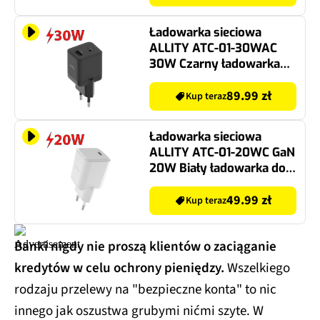
Ładowarka sieciowa
ALLITY ATC-01-30WAC
30W Czarny ładowarka
do telefonu USB, USB-C
89.99 zł
Kup teraz
Ładowarka sieciowa
ALLITY ATC-01-20WC GaN
20W Biały ładowarka do
telefonu USB-C
49.99 zł
Kup teraz
Banki nigdy nie proszą klientów o zaciąganie
kredytów w celu ochrony pieniędzy.
Wszelkiego
rodzaju przelewy na "bezpieczne konta" to nic
innego jak oszustwa grubymi nićmi szyte. W