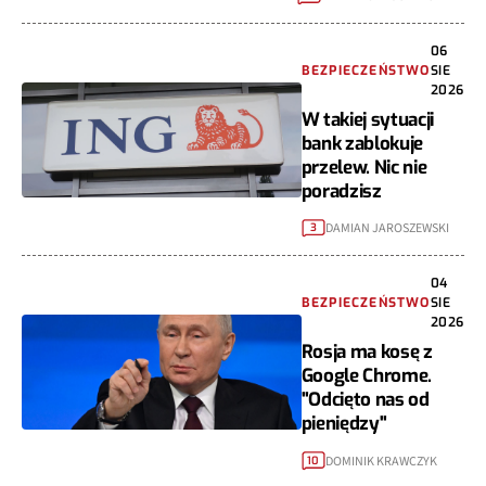
06
BEZPIECZEŃSTWO
SIE
2026
W takiej sytuacji
bank zablokuje
przelew. Nic nie
poradzisz
DAMIAN JAROSZEWSKI
3
04
BEZPIECZEŃSTWO
SIE
2026
Rosja ma kosę z
Google Chrome.
"Odcięto nas od
pieniędzy"
DOMINIK KRAWCZYK
10