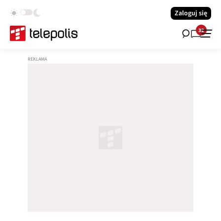
Zaloguj się
32