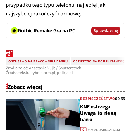
przypadku tego typu telefonu, najlepiej jak
najszybciej zakończyć rozmowę.
Gothic Remake Gra na PC
Sprawdź cenę
OSZUSTWO NA PRACOWNIKA BANKU
OSZUSTWO NA KONSULTANTKĘ
Źródła zdjęć: Anastasija Vujic / Shutterstock
Źródła tekstu: rybnik.com.pl, policja.pl
Zobacz więcej
BEZPIECZEŃSTWO
09:55
KNF ostrzega.
Uwaga, to nie są
banki
DAMIAN JAROSZEWSKI
0