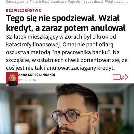
Strona główna
Fintech
Bezpieczeństwo
Tego się nie spodziewał. Wziął kredyt, a zaraz potem anulował
BEZPIECZEŃSTWO
Tego się nie spodziewał. Wziął
kredyt, a zaraz potem anulował
32-latek mieszkający w Żorach był o krok od
katastrofy finansowej. Omal nie padł ofiarą
oszustwa metodą "na pracownika banku". Na
szczęście, w ostatniech chwili zorientował się, że
coś jest nie tak i anulował zaciągany kredyt.
ANNA KOPEĆ (ANNAKO)
1
02 CZE 2026