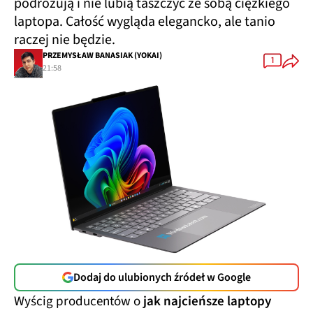
podróżują i nie lubią taszczyć ze sobą ciężkiego
laptopa. Całość wygląda elegancko, ale tanio
raczej nie będzie.
PRZEMYSŁAW BANASIAK (YOKAI)
1
21:58
Dodaj do ulubionych źródeł w Google
Wyścig producentów o
jak najcieńsze laptopy