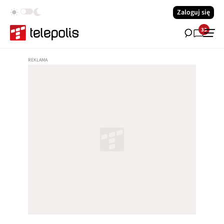
Zaloguj się
33