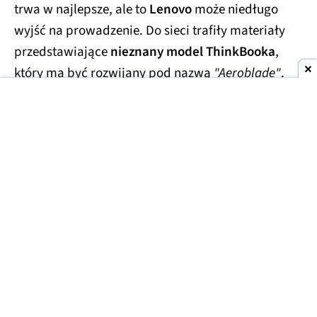
trwa w najlepsze, ale to
Lenovo
może niedługo
wyjść na prowadzenie. Do sieci trafiły materiały
przedstawiające
nieznany model ThinkBooka
,
który ma być rozwijany pod nazwą
"Aeroblade"
.
Jego obudowa wygląda
wręcz absurdalnie
smukło.