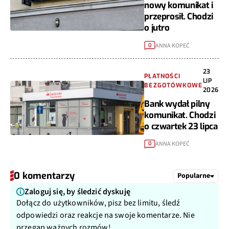
nowy komunikat i
przeprosił. Chodzi
o jutro
ANNA KOPEĆ
0
23
PŁATNOŚCI
LIP
BEZGOTÓWKOWE
2026
Bank wydał pilny
komunikat. Chodzi
o czwartek 23 lipca
ANNA KOPEĆ
0
0 komentarzy
Popularne
Zaloguj się, by śledzić dyskuję
Dołącz do użytkowników, pisz bez limitu, śledź
odpowiedzi oraz reakcje na swoje komentarze. Nie
przegap ważnych rozmów!