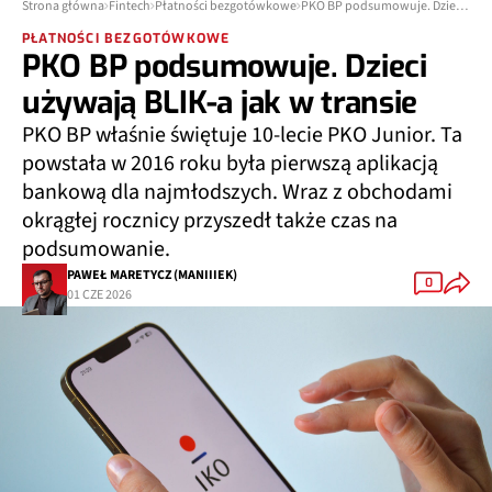
Strona główna
Fintech
Płatności bezgotówkowe
PKO BP podsumowuje. Dzieci używają BLIK-a jak w transie
PŁATNOŚCI BEZGOTÓWKOWE
PKO BP podsumowuje. Dzieci
używają BLIK-a jak w transie
PKO BP właśnie świętuje 10-lecie PKO Junior. Ta
powstała w 2016 roku była pierwszą aplikacją
bankową dla najmłodszych. Wraz z obchodami
okrągłej rocznicy przyszedł także czas na
podsumowanie.
PAWEŁ MARETYCZ (MANIIIEK)
0
01 CZE 2026