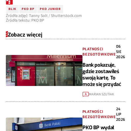
BLIK
PKO BP
PKO JUNIOR
Źródła zdjęć: Tanny Solt / Shutterstock.com
Źródła tekstu: PKO BP
Zobacz więcej
06
PŁATNOŚCI
SIE
BEZGOTÓWKOWE
2026
Bank pokazuje,
gdzie zostawiłeś
swoją kartę. To
może się przydać
MARIAN SZUTIAK
4
24
PŁATNOŚCI
LIP
BEZGOTÓWKOWE
2026
PKO BP wydał