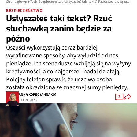
Strona główna
Tech
Bezpieczeństwo
Usłyszałeś taki tekst? Rzuć słuchawką zanim będzie za późno
BEZPIECZEŃSTWO
Usłyszałeś taki tekst? Rzuć
słuchawką zanim będzie za
późno
Oszuści wykorzystują coraz bardziej
wyrafinowane sposoby, aby wyłudzić od nas
pieniądze. Ich scenariusze wzbijają się na wyżyny
kreatywności, a co najgorsze - nadal działają.
Kolejny telefon sprawił, że uczciwa osoba
została okradziona ze znacznej sumy pieniędzy.
ANNA KOPEĆ (ANNAKO)
3
01 CZE 2026