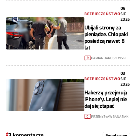
06
BEZPIECZEŃSTWO
SIE
2026
Ubijali strony za
pieniądze. Chłopaki
posiedzą nawet 8
lat
DAMIAN JAROSZEWSKI
9
03
BEZPIECZEŃSTWO
SIE
2026
Hakerzy przejmują
iPhone'y. Lepiej nie
daj się złapać
PRZEMYSŁAW BANASIAK
0
3 komentarze
Popularne