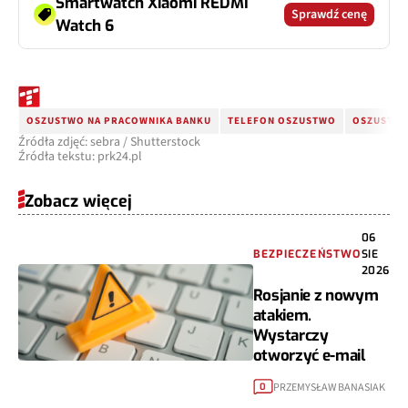
Smartwatch Xiaomi REDMI
Sprawdź cenę
Watch 6
OSZUSTWO NA PRACOWNIKA BANKU
TELEFON OSZUSTWO
OSZUSTWO
Źródła zdjęć: sebra / Shutterstock
Źródła tekstu: prk24.pl
Zobacz więcej
06
BEZPIECZEŃSTWO
SIE
2026
Rosjanie z nowym
atakiem.
Wystarczy
otworzyć e-mail
PRZEMYSŁAW BANASIAK
0