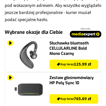
pod wskazanym adresem. Aby wszystko wyglądało
jeszcze bardziej profesjonalnie - kurier musiał
podać specjalne hasło.
REKLAMA
Wybrane okazje dla Ciebie
Słuchawka bluetooth
CELLULARLINE Bold
Mono Czarny
125.99 zł
Kup teraz
Zestaw głośnomówiący
HP Poly Sync 10
765.69 zł
Kup teraz