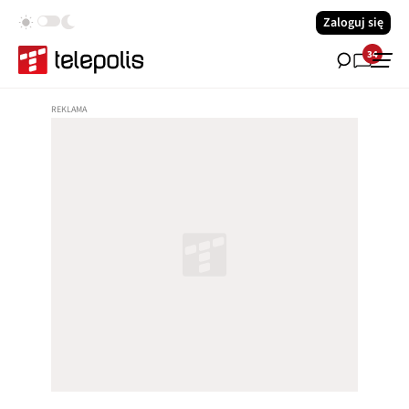
Zaloguj się
34