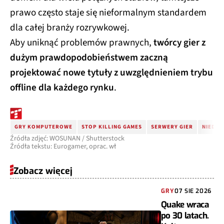
prawo często staje się nieformalnym standardem
dla całej branży rozrywkowej.
Aby uniknąć problemów prawnych,
twórcy gier z
dużym prawdopodobieństwem zaczną
projektować nowe tytuły z uwzględnieniem trybu
offline dla każdego rynku
.
GRY KOMPUTEROWE
STOP KILLING GAMES
SERWERY GIER
NIEDZI
Źródła zdjęć: WOSUNAN / Shutterstock
Źródła tekstu: Eurogamer, oprac. wł
Zobacz więcej
GRY
07 SIE 2026
Quake wraca
po 30 latach.