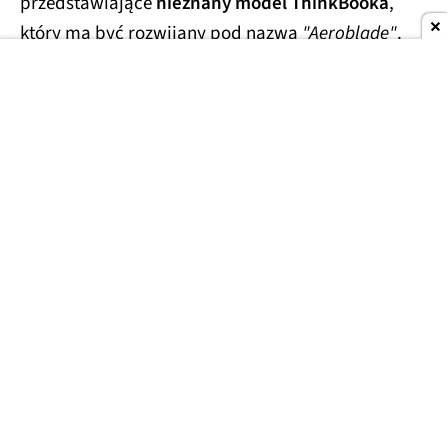
przedstawiające
nieznany model ThinkBooka
,
który ma być rozwijany pod nazwą
"Aeroblade"
.
Jego obudowa wygląda
wręcz absurdalnie
smukło.