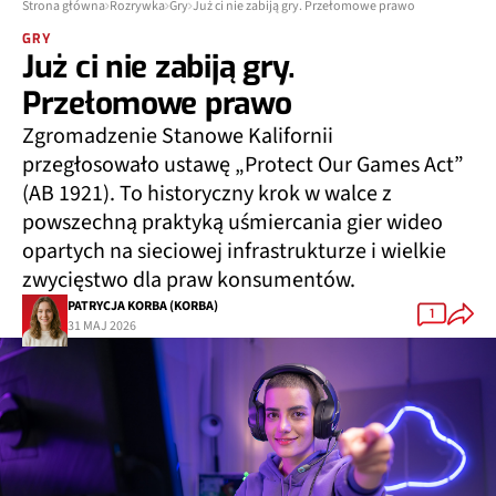
Strona główna
Rozrywka
Gry
Już ci nie zabiją gry. Przełomowe prawo
GRY
Już ci nie zabiją gry.
Przełomowe prawo
Zgromadzenie Stanowe Kalifornii
przegłosowało ustawę „Protect Our Games Act”
(AB 1921). To historyczny krok w walce z
powszechną praktyką uśmiercania gier wideo
opartych na sieciowej infrastrukturze i wielkie
zwycięstwo dla praw konsumentów.
PATRYCJA KORBA (KORBA)
1
31 MAJ 2026