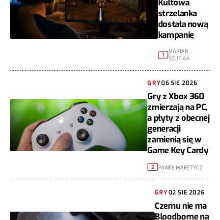
Kultowa
strzelanka
dostała nową
kampanię
MARIAN
1
SZUTIAK
GRY
06 SIE 2026
Gry z Xbox 360
zmierzają na PC,
a płyty z obecnej
generacji
zamienią się w
Game Key Cardy
PAWEŁ MARETYCZ
2
GRY
02 SIE 2026
Czemu nie ma
Bloodborne na