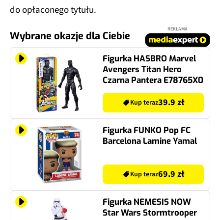
do opłaconego tytułu.
REKLAMA
Wybrane okazje dla Ciebie
Figurka HASBRO Marvel
Avengers Titan Hero
Czarna Pantera E78765X0
39.9 zł
Kup teraz
Figurka FUNKO Pop FC
Barcelona Lamine Yamal
69.9 zł
Kup teraz
Figurka NEMESIS NOW
Star Wars Stormtrooper