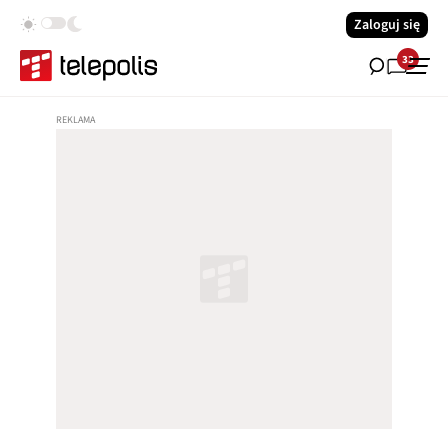
Zaloguj się
33