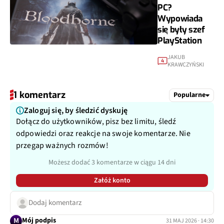
PC?
Wypowiada
się były szef
PlayStation
JAKUB
4
KRAWCZYŃSKI
1 komentarz
Popularne
Zaloguj się, by śledzić dyskuję
Dołącz do użytkowników, pisz bez limitu, śledź
odpowiedzi oraz reakcje na swoje komentarze. Nie
przegap ważnych rozmów!
Możesz dodać 3 komentarze w ciągu 14 dni
Załóż konto
Dodaj komentarz
M
Mój podpis
31 MAJ 2026 · 14:30