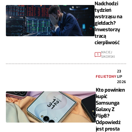
Nadchodzi
tydzień
wstrząsu na
giełdach?
Inwestorzy
tracą
cierpliwość
MACIEJ
1
SIKORSKI
23
FELIETONY
LIP
2026
Kto powinien
kupić
Samsunga
Galaxy Z
Flip8?
Odpowiedź
jest prosta