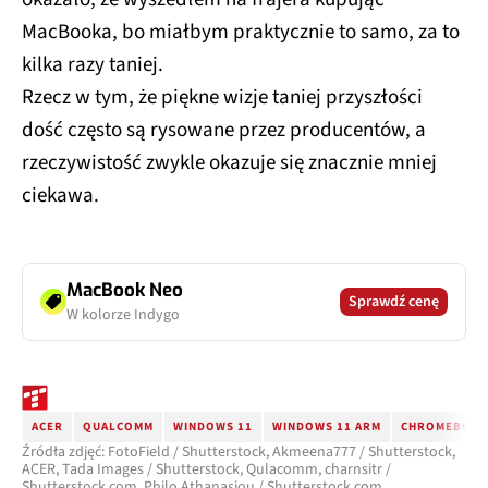
MacBooka, bo miałbym praktycznie to samo, za to
kilka razy taniej.
Rzecz w tym, że piękne wizje taniej przyszłości
dość często są rysowane przez producentów, a
rzeczywistość zwykle okazuje się znacznie mniej
ciekawa.
MacBook Neo
Sprawdź cenę
W kolorze Indygo
ACER
QUALCOMM
WINDOWS 11
WINDOWS 11 ARM
CHROMEBOOK
Źródła zdjęć: FotoField / Shutterstock, Akmeena777 / Shutterstock,
ACER, Tada Images / Shutterstock, Qulacomm, charnsitr /
Shutterstock.com, Philo Athanasiou / Shutterstock.com