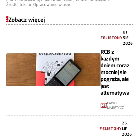
Źródła tekstu: Opracowanie własne
Zobacz więcej
01
FELIETONY
SIE
2026
RCB z
każdym
dniem coraz
mocniej się
pogrąża, ale
jest
alternatywa
PAWEŁ
28
MARETYCZ
25
FELIETONY
LIP
2026