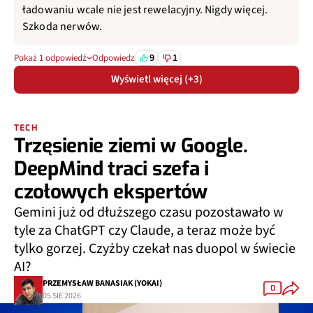
ładowaniu wcale nie jest rewelacyjny. Nigdy więcej.
Szkoda nerwów.
9
1
Pokaż 1 odpowiedź
Odpowiedz
Wyświetl więcej (+3)
TECH
Trzęsienie ziemi w Google.
DeepMind traci szefa i
czołowych ekspertów
Gemini już od dłuższego czasu pozostawało w
tyle za ChatGPT czy Claude, a teraz może być
tylko gorzej. Czyżby czekał nas duopol w świecie
AI?
PRZEMYSŁAW BANASIAK (YOKAI)
0
05 SIE 2026