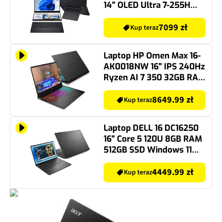
14" OLED Ultra 7-255H
32GB RAM 1TB SSD
Windows 11 Home
7099 zł
Kup teraz
Laptop HP Omen Max 16-
AK0018NW 16" IPS 240Hz
Ryzen AI 7 350 32GB RAM
1TB SSD GeForce
RTX5070 DLSS 4
8649.99 zł
Kup teraz
Windows 11 Home,
Funkcje AI
Laptop DELL 16 DC16250
16" Core 5 120U 8GB RAM
512GB SSD Windows 11
Professional
4449.99 zł
Kup teraz