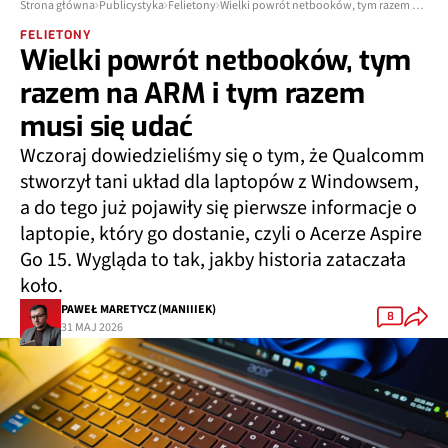
Strona główna
Publicystyka
Felietony
Wielki powrót netbooków, tym razem na ARM i tym razem musi się udać
FELIETONY
Wielki powrót netbooków, tym
razem na ARM i tym razem
musi się udać
Wczoraj dowiedzieliśmy się o tym, że Qualcomm
stworzył tani układ dla laptopów z Windowsem,
a do tego już pojawiły się pierwsze informacje o
laptopie, który go dostanie, czyli o Acerze Aspire
Go 15. Wygląda to tak, jakby historia zataczała
koło.
PAWEŁ MARETYCZ (MANIIIEK)
8
31 MAJ 2026