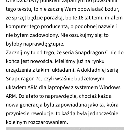
One D255 były punktem zapalnym do powstania
tego tekstu, to nie zacznę Wam opowiadać bzdur,
że sprzęt będzie porażką, bo te 16 lat temu miałem
komputer tego producenta, o podobnej nazwie i
nie byłem zadowolony. Nie oszukujmy się: to
byłoby naprawdę głupie.
Zacznijmy tu od tego, że seria Snapdragon C nie do
końca jest nowością. Mieliśmy już na rynku
urządzenia z takimi układami. A dokładniej serią
Snapdragon 7c, czyli właśnie budżetowym
układem ARM dla laptopów z systemem Windows
ARM. Działało to naprawdę źle, chociaż każda
nowa generacja była zapowiadana jako ta, która
przyniesie rewolucje, to każda była jednocześnie
kolejnym rozczarowaniem.