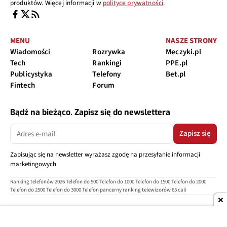
produktów. Więcej informacji w
polityce prywatności
.
MENU
NASZE STRONY
Wiadomości
Rozrywka
Meczyki.pl
Tech
Rankingi
PPE.pl
Publicystyka
Telefony
Bet.pl
Fintech
Forum
Bądź na bieżąco. Zapisz się do newslettera
Zapisz się
Zapisując się na newsletter wyrażasz zgodę na przesyłanie informacji
marketingowych
Ranking telefonów 2026
Telefon do 500
Telefon do 1000
Telefon do 1500
Telefon do 2000
Telefon do 2500
Telefon do 3000
Telefon pancerny
ranking telewizorów 65 cali
O nas
Reklama
Regulamin
Polityka prywatności
Kontakt
Ustawienia prywatności