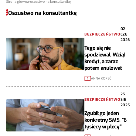
Strona główna
oszustwo na konsultantkę
Oszustwo na konsultantkę
02
BEZPIECZEŃSTWO
CZE
2026
Tego się nie
spodziewał. Wziął
kredyt, a zaraz
potem anulował
ANNA KOPEĆ
1
25
BEZPIECZEŃSTWO
SIE
2025
Zgubił go jeden
konkretny SMS. "6
tysięcy w plecy"