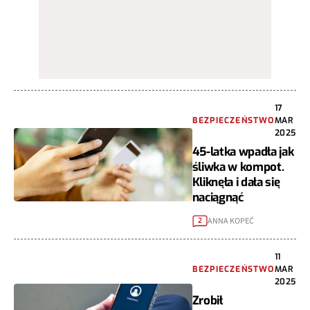
17
BEZPIECZEŃSTWO
MAR
2025
45-latka wpadła jak
śliwka w kompot.
Kliknęła i dała się
naciągnąć
ANNA KOPEĆ
2
11
BEZPIECZEŃSTWO
MAR
2025
Zrobił