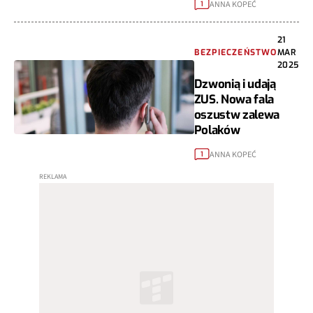
ANNA KOPEĆ
1
21
BEZPIECZEŃSTWO
MAR
2025
Dzwonią i udają
ZUS. Nowa fala
oszustw zalewa
Polaków
ANNA KOPEĆ
1