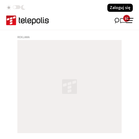
Zaloguj się
18