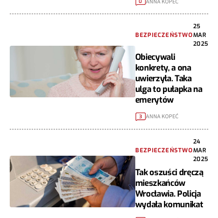
ANNA KOPEĆ
0
25
BEZPIECZEŃSTWO
MAR
2025
Obiecywali
konkrety, a ona
uwierzyła. Taka
ulga to pułapka na
emerytów
ANNA KOPEĆ
3
24
BEZPIECZEŃSTWO
MAR
2025
Tak oszuści dręczą
mieszkańców
Wrocławia. Policja
wydała komunikat