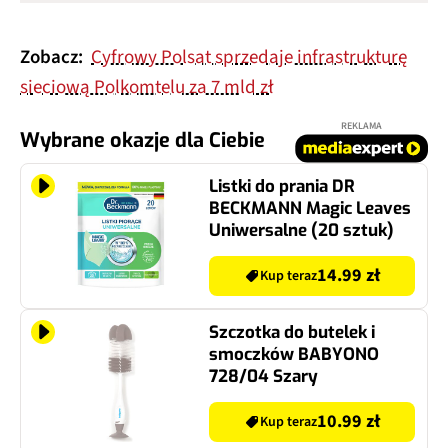
Zobacz:
Cyfrowy Polsat sprzedaje infrastrukturę
sieciową Polkomtelu za 7 mld zł
REKLAMA
Wybrane okazje dla Ciebie
Listki do prania DR
BECKMANN Magic Leaves
Uniwersalne (20 sztuk)
14.99 zł
Kup teraz
Szczotka do butelek i
smoczków BABYONO
728/04 Szary
10.99 zł
Kup teraz