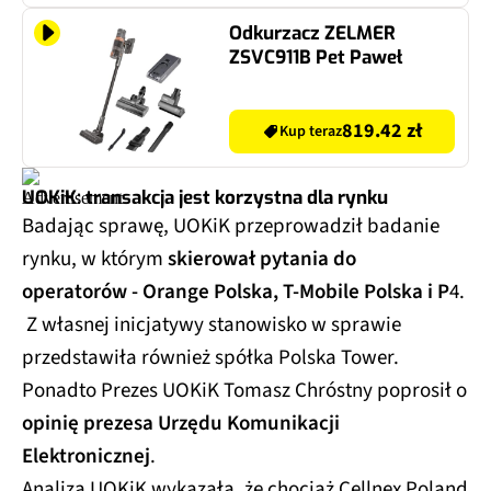
Odkurzacz ZELMER
ZSVC911B Pet Paweł
819.42 zł
Kup teraz
UOKiK: transakcja jest korzystna dla rynku
Badając sprawę, UOKiK przeprowadził badanie
rynku, w którym
skierował pytania do
operatorów - Orange Polska, T-Mobile Polska i P
4.
Z własnej inicjatywy stanowisko w sprawie
przedstawiła również spółka Polska Tower.
Ponadto Prezes UOKiK Tomasz Chróstny poprosił o
opinię prezesa Urzędu Komunikacji
Elektronicznej
.
Analiza UOKiK wykazała, że chociaż Cellnex Poland