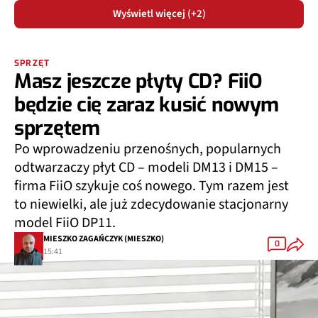
Wyświetl więcej (+2)
SPRZĘT
Masz jeszcze płyty CD? FiiO
będzie cię zaraz kusić nowym
sprzętem
Po wprowadzeniu przenośnych, popularnych
odtwarzaczy płyt CD – modeli DM13 i DM15 –
firma FiiO szykuje coś nowego. Tym razem jest
to niewielki, ale już zdecydowanie stacjonarny
model FiiO DP11.
MIESZKO ZAGAŃCZYK (MIESZKO)
0
15:41