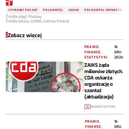
CYFROWY POLSAT
POLKOMTEL
UOKIK
POLKOMTEL INFRASTRUKT
Źródła zdjęć: Pixabay
Źródła tekstu: UOKiK, Cellnex Poland
Zobacz więcej
PRAWO,
16
FINANSE,
GRU
STATYSTYKI
2024
ZAIKS żąda
milionów złotych.
CDA oskarża
organizację o
szantaż
(aktualizacja)
MARIAN SZUTIAK
31
PRAWO,
16
FINANSE,
GRU