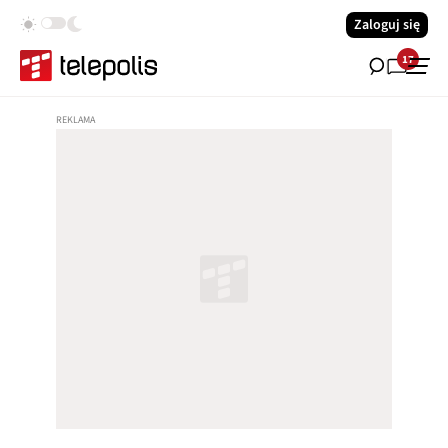
Zaloguj się
17