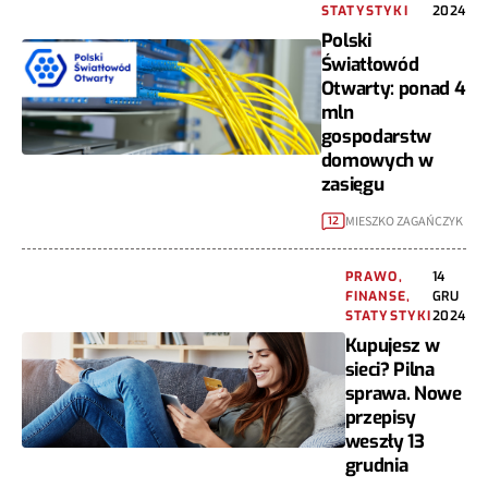
STATYSTYKI
2024
Polski
Światłowód
Otwarty: ponad 4
mln
gospodarstw
domowych w
zasięgu
MIESZKO ZAGAŃCZYK
12
PRAWO,
14
FINANSE,
GRU
STATYSTYKI
2024
Kupujesz w
sieci? Pilna
sprawa. Nowe
przepisy
weszły 13
grudnia