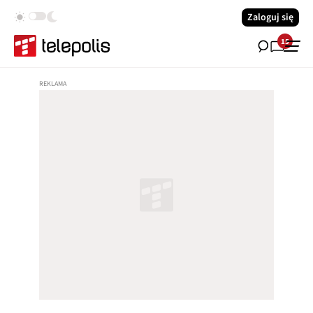
Zaloguj się
15