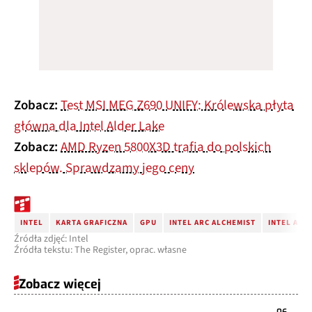
Zobacz:
Test MSI MEG Z690 UNIFY: Królewska płyta
główna dla Intel Alder Lake
Zobacz:
AMD Ryzen 5800X3D trafia do polskich
sklepów. Sprawdzamy jego ceny
INTEL
KARTA GRAFICZNA
GPU
INTEL ARC ALCHEMIST
INTEL ARC
Źródła zdjęć: Intel
Źródła tekstu: The Register, oprac. własne
Zobacz więcej
06