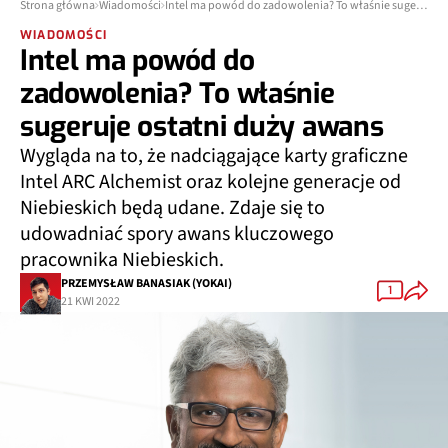
Strona główna
Wiadomości
Intel ma powód do zadowolenia? To właśnie sugeruje ostatni duży awans
WIADOMOŚCI
Intel ma powód do
zadowolenia? To właśnie
sugeruje ostatni duży awans
Wygląda na to, że nadciągające karty graficzne
Intel ARC Alchemist oraz kolejne generacje od
Niebieskich będą udane. Zdaje się to
udowadniać spory awans kluczowego
pracownika Niebieskich.
PRZEMYSŁAW BANASIAK (YOKAI)
1
21 KWI 2022