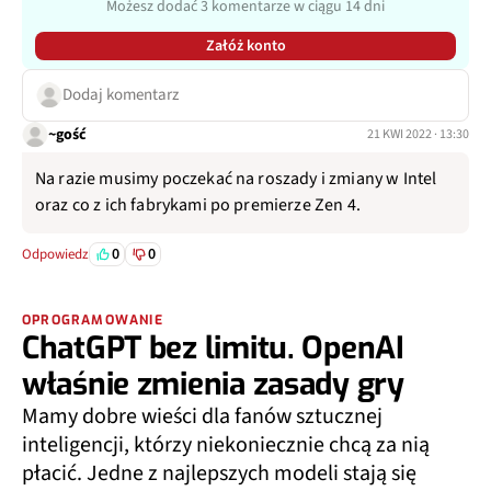
Możesz dodać 3 komentarze w ciągu 14 dni
Załóż konto
Dodaj komentarz
~gość
21 KWI 2022 · 13:30
Na razie musimy poczekać na roszady i zmiany w Intel
oraz co z ich fabrykami po premierze Zen 4.
0
0
Odpowiedz
OPROGRAMOWANIE
ChatGPT bez limitu. OpenAI
właśnie zmienia zasady gry
Mamy dobre wieści dla fanów sztucznej
inteligencji, którzy niekoniecznie chcą za nią
płacić. Jedne z najlepszych modeli stają się