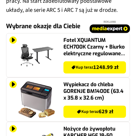
pracy. Na start zadebiutowały podstawowe
układy, ale serie ARC 5 i ARC 7 są już w drodze.
REKLAMA
Wybrane okazje dla Ciebie
Fotel XQUANTUM
ECH700K Czarny + Biurko
elektryczne regulowane
XQUANTUM ED100K
Czarny
1248.99 zł
Kup teraz
Wypiekacz do chleba
GORENJE BM1400E (63.4
x 35.8 x 32.6 cm)
629 zł
Kup teraz
Nożyce do żywopłotu
KARCHER HGE 18-50