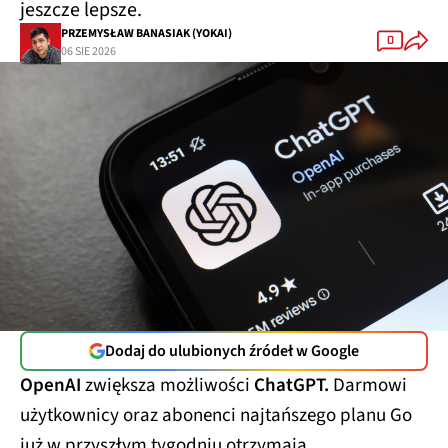
jeszcze lepsze.
PRZEMYSŁAW BANASIAK (YOKAI)
0
06 SIE 2026
Dodaj do ulubionych źródeł w Google
OpenAI
zwiększa możliwości
ChatGPT.
Darmowi
użytkownicy oraz abonenci najtańszego planu Go
już w przyszłym tygodniu otrzymają