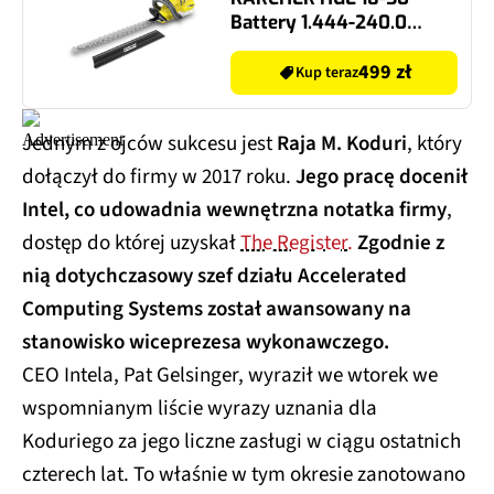
Battery 1.444-240.0
500mm 18V
akumulatorowe
499 zł
Kup teraz
Jednym z ojców sukcesu jest
Raja M. Koduri
, który
dołączył do firmy w 2017 roku.
Jego pracę docenił
Intel, co udowadnia wewnętrzna notatka firmy
,
dostęp do której uzyskał
The Register.
Zgodnie z
nią dotychczasowy szef działu Accelerated
Computing Systems został awansowany na
stanowisko wiceprezesa wykonawczego.
CEO Intela, Pat Gelsinger, wyraził we wtorek we
wspomnianym liście wyrazy uznania dla
Koduriego za jego liczne zasługi w ciągu ostatnich
czterech lat. To właśnie w tym okresie zanotowano