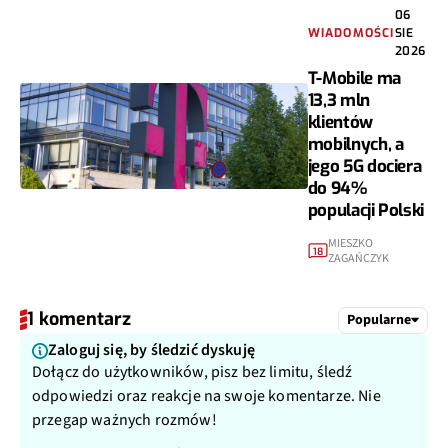
06
WIADOMOŚCI
SIE
2026
T-Mobile ma
13,3 mln
klientów
mobilnych, a
jego 5G dociera
do 94%
populacji Polski
MIESZKO
18
ZAGAŃCZYK
1 komentarz
Popularne
Zaloguj się, by śledzić dyskuję
Dołącz do użytkowników, pisz bez limitu, śledź
odpowiedzi oraz reakcje na swoje komentarze. Nie
przegap ważnych rozmów!