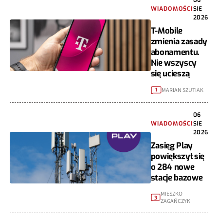
WIADOMOŚCI
SIE
2026
T-Mobile
zmienia zasady
abonamentu.
Nie wszyscy
się ucieszą
MARIAN SZUTIAK
1
06
WIADOMOŚCI
SIE
2026
Zasięg Play
powiększył się
o 284 nowe
stacje bazowe
MIESZKO
3
ZAGAŃCZYK