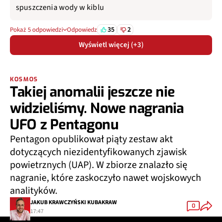
spuszczenia wody w kiblu
35
2
Pokaż 5 odpowiedzi
Odpowiedz
Wyświetl więcej (+3)
KOSMOS
Takiej anomalii jeszcze nie
widzieliśmy. Nowe nagrania
UFO z Pentagonu
Pentagon opublikował piąty zestaw akt
dotyczących niezidentyfikowanych zjawisk
powietrznych (UAP). W zbiorze znalazło się
nagranie, które zaskoczyło nawet wojskowych
analityków.
JAKUB KRAWCZYŃSKI KUBAKRAW
0
17:47