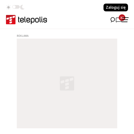
Zaloguj się
33