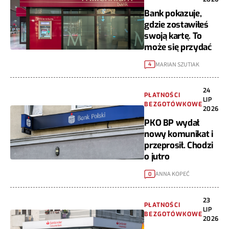
Bank pokazuje,
gdzie zostawiłeś
swoją kartę. To
może się przydać
MARIAN SZUTIAK
4
24
PŁATNOŚCI
LIP
BEZGOTÓWKOWE
2026
PKO BP wydał
nowy komunikat i
przeprosił. Chodzi
o jutro
ANNA KOPEĆ
0
23
PŁATNOŚCI
LIP
BEZGOTÓWKOWE
2026