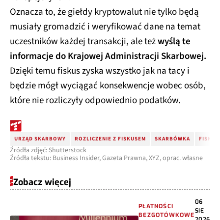
Oznacza to, że giełdy kryptowalut nie tylko będą
musiały gromadzić i weryfikować dane na temat
uczestników każdej transakcji, ale też
wyślą te
informacje do Krajowej Administracji Skarbowej.
Dzięki temu fiskus zyska wszystko jak na tacy i
będzie mógł wyciągać konsekwencje wobec osób,
które nie rozliczyły odpowiednio podatków.
URZĄD SKARBOWY
ROZLICZENIE Z FISKUSEM
SKARBÓWKA
FISKUS
Źródła zdjęć: Shutterstock
Źródła tekstu: Business Insider, Gazeta Prawna, XYZ, oprac. własne
Zobacz więcej
06
PŁATNOŚCI
SIE
BEZGOTÓWKOWE
2026