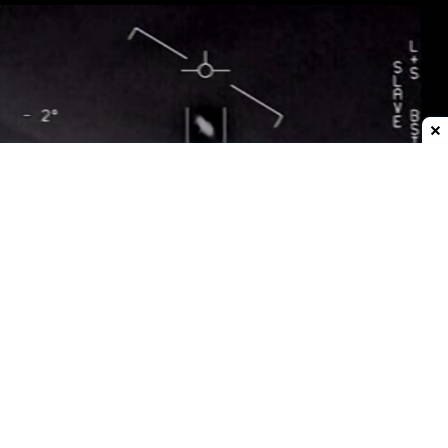
Dodaj do ulubionych źródeł w Google
Tajemnicze kule nad Zatoką Omańską
Wideo zarejestrowano telefonem komórkowym
we
wrześniu 2021 roku
. Pokazuje obraz z kamery
termowizyjnej samolotu szturmowego
AC-130J
należącego do amerykańskich sił specjalnych
,
który leciał wtedy
nad Zatoką Omańską
podczas