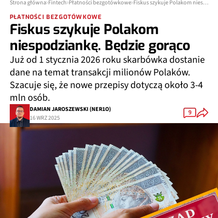
Strona główna
Fintech
Płatności bezgotówkowe
Fiskus szykuje Polakom niespodziankę. Będzie gorąco
PŁATNOŚCI BEZGOTÓWKOWE
Fiskus szykuje Polakom
niespodziankę. Będzie gorąco
Już od 1 stycznia 2026 roku skarbówka dostanie
dane na temat transakcji milionów Polaków.
Szacuje się, że nowe przepisy dotyczą około 3-4
mln osób.
DAMIAN JAROSZEWSKI (NER1O)
9
16 WRZ 2025