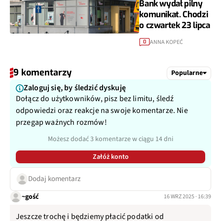
Bank wydał pilny
komunikat. Chodzi
o czwartek 23 lipca
ANNA KOPEĆ
0
9 komentarzy
Popularne
Zaloguj się, by śledzić dyskuję
Dołącz do użytkowników, pisz bez limitu, śledź
odpowiedzi oraz reakcje na swoje komentarze. Nie
przegap ważnych rozmów!
Możesz dodać 3 komentarze w ciągu 14 dni
Załóż konto
Dodaj komentarz
~gość
16 WRZ 2025 · 16:39
Jeszcze trochę i będziemy płacić podatki od