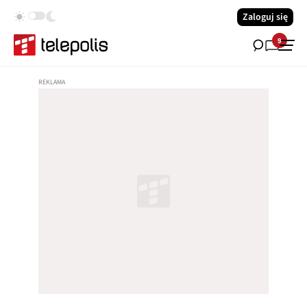
Zaloguj się
9