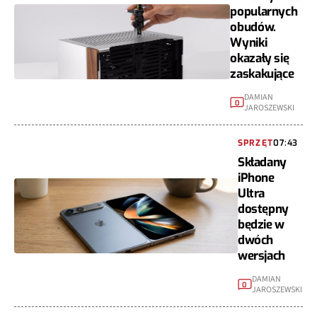
popularnych
obudów.
Wyniki
okazały się
zaskakujące
DAMIAN
0
JAROSZEWSKI
SPRZĘT
07:43
Składany
iPhone
Ultra
dostępny
będzie w
dwóch
wersjach
DAMIAN
0
JAROSZEWSKI