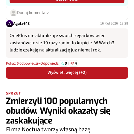
Dodaj komentarz
A
Agata643
16 KWI 2026 · 13:28
OnePlus nie aktualizuje swoich zegarków więc
zastanówcie się 10 razy zanim to kupicie. W Watch3
ludzie czekają na aktualizację już niemal rok.
9
4
Pokaż 6 odpowiedzi
Odpowiedz
Wyświetl więcej (+2)
SPRZĘT
Zmierzyli 100 popularnych
obudów. Wyniki okazały się
zaskakujące
Firma Noctua tworzy własną bazę