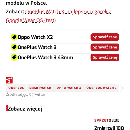
modelu w Polsce
.
Zobacz:
OnePlus Watch 3: najlepszy zegarek z
Google Wear OS (test)
Oppo Watch X2
Sprawdź cenę
OnePlus Watch 3
Sprawdź cenę
OnePlus Watch 3 43mm
Sprawdź cenę
ONEPLUS
SMARTWATCH
OPPO WATCH X
ONEPLUS WATCH 3
ONE
Źródła zdjęć: X (Twitter)
Zobacz więcej
SPRZĘT
08:35
Zmierzyli 100