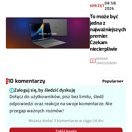
08 SIE
SPRZĘT
2026
To może być
jedna z
najważniejszych
premier.
Czekam
niecierpliwie
DAMIAN
1
JAROSZEWSKI
10 komentarzy
Popularne
Zaloguj się, by śledzić dyskuję
Dołącz do użytkowników, pisz bez limitu, śledź
odpowiedzi oraz reakcje na swoje komentarze. Nie
przegap ważnych rozmów!
Możesz dodać 3 komentarze w ciągu 14 dni
Załóż konto