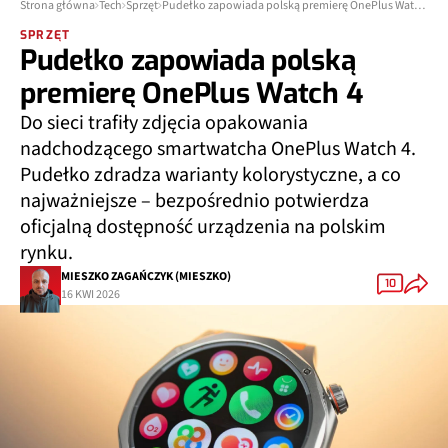
Strona główna
Tech
Sprzęt
Pudełko zapowiada polską premierę OnePlus Watch 4
SPRZĘT
Pudełko zapowiada polską
premierę OnePlus Watch 4
Do sieci trafiły zdjęcia opakowania
nadchodzącego smartwatcha OnePlus Watch 4.
Pudełko zdradza warianty kolorystyczne, a co
najważniejsze – bezpośrednio potwierdza
oficjalną dostępność urządzenia na polskim
rynku.
MIESZKO ZAGAŃCZYK (MIESZKO)
10
16 KWI 2026