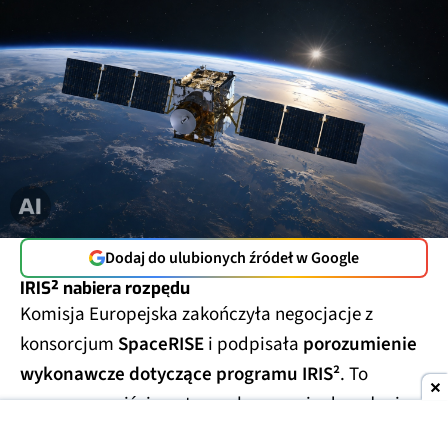
Dodaj do ulubionych źródeł w Google
IRIS² nabiera rozpędu
Komisja Europejska zakończyła negocjacje z
konsorcjum
SpaceRISE
i podpisała
porozumienie
wykonawcze dotyczące programu IRIS²
. To
oznacza przejście z etapu planowania do pełnej
realizacji jednej z najważniejszych europejskich