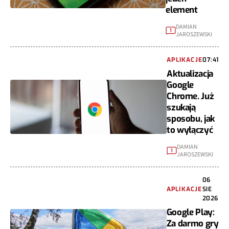
element
DAMIAN
1
JAROSZEWSKI
APLIKACJE
07:41
Aktualizacja
Google
Chrome. Już
szukają
sposobu, jak
to wyłączyć
DAMIAN
1
JAROSZEWSKI
06
APLIKACJE
SIE
2026
Google Play:
Za darmo gry