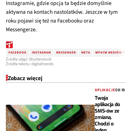
Instagramie, gdzie opcja ta będzie domyślnie
aktywna na kontach nastolatków. Jeszcze w tym
roku pojawi się też na Facebooku oraz
Messengerze.
FACEBOOK
INSTAGRAM
MESSENGER
META
WPŁYW MEDIÓW SPOŁ
Źródła zdjęć: Shutterstock
Źródła tekstu: digitaltrends
Zobacz więcej
APLIKACJE
08:18
Twoja
aplikacja do
SMS-ów ze
zmianą.
Chodzi o
jeden