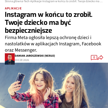
Strona główna
Tech
Aplikacje
Instagram w końcu to zrobił. Twoje dziecko ma być bezpieczniejsze
APLIKACJE
Instagram w końcu to zrobił.
Twoje dziecko ma być
bezpieczniejsze
Firma Meta ogłosiła lepszą ochronę dzieci i
nastolatków w aplikacjach Instagram, Facebook
oraz Messenger.
DAMIAN JAROSZEWSKI (NER1O)
0
03 CZE 2026