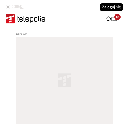
Zaloguj się
40