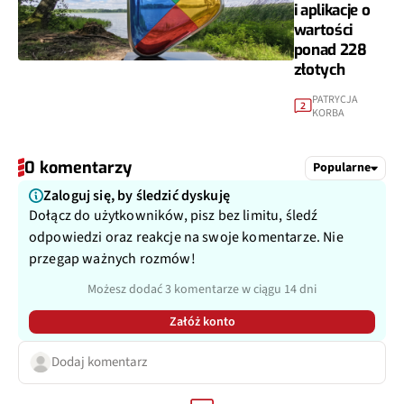
i aplikacje o
wartości
ponad 228
złotych
PATRYCJA
2
KORBA
0 komentarzy
Popularne
Zaloguj się, by śledzić dyskuję
Dołącz do użytkowników, pisz bez limitu, śledź
odpowiedzi oraz reakcje na swoje komentarze. Nie
przegap ważnych rozmów!
Możesz dodać 3 komentarze w ciągu 14 dni
Załóż konto
Dodaj komentarz