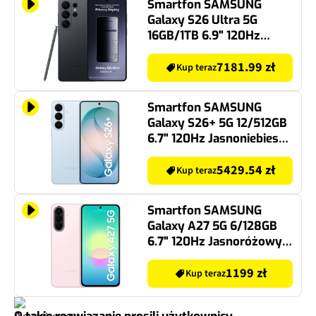
Smartfon SAMSUNG
Galaxy S26 Ultra 5G
16GB/1TB 6.9" 120Hz
Czarny SM-S948
7181.99 zł
Kup teraz
Smartfon SAMSUNG
Galaxy S26+ 5G 12/512GB
6.7" 120Hz Jasnoniebieski
SM-S947
5429.54 zł
Kup teraz
Smartfon SAMSUNG
Galaxy A27 5G 6/128GB
6.7" 120Hz Jasnoróżowy
SM-A276
1199 zł
Kup teraz