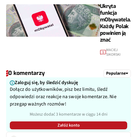
Ukryta
funkcja
mObywatela.
Każdy Polak
powinien ją
znać
MACIEJ
1
SIKORSKI
0 komentarzy
Popularne
Zaloguj się, by śledzić dyskuję
Dołącz do użytkowników, pisz bez limitu, śledź
odpowiedzi oraz reakcje na swoje komentarze. Nie
przegap ważnych rozmów!
Możesz dodać 3 komentarze w ciągu 14 dni
Załóż konto