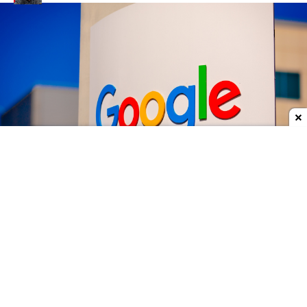
Dodaj do ulubionych źródeł w Google
Google
przeprowadza poważne zmiany na
najwyższych szczeblach swojego działu AI.
Demis
Hassabis
przestaje zajmować się codziennym
zarządzaniem
Google DeepMind
i obejmuje dwa
nowe stanowiska - przewodniczącego