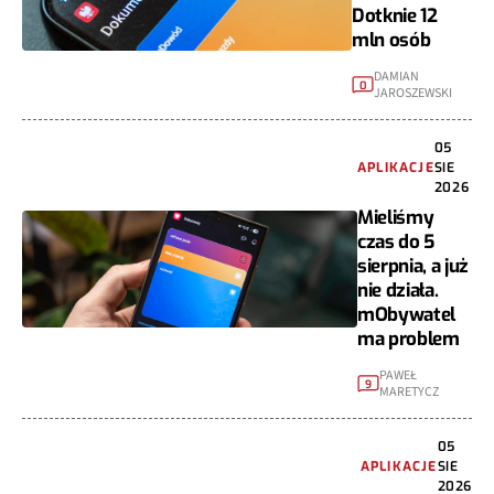
Dotknie 12
mln osób
DAMIAN
0
JAROSZEWSKI
05
APLIKACJE
SIE
2026
Mieliśmy
czas do 5
sierpnia, a już
nie działa.
mObywatel
ma problem
PAWEŁ
9
MARETYCZ
05
APLIKACJE
SIE
2026