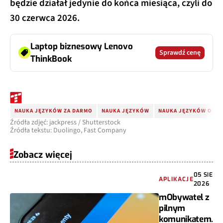
będzie działał jedynie do końca miesiąca, czyli do
30 czerwca 2026.
Laptop biznesowy Lenovo
Sprawdź cenę
ThinkBook
NAUKA JĘZYKÓW ZA DARMO
NAUKA JĘZYKÓW
NAUKA JĘZYKÓW ONLI
Źródła zdjęć: jackpress / Shutterstock
Źródła tekstu: Duolingo, Fast Company
Zobacz więcej
05 SIE
APLIKACJE
2026
mObywatel z
pilnym
komunikatem.