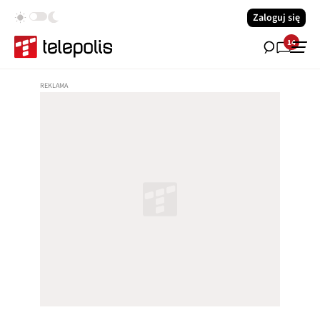
Zaloguj się
14