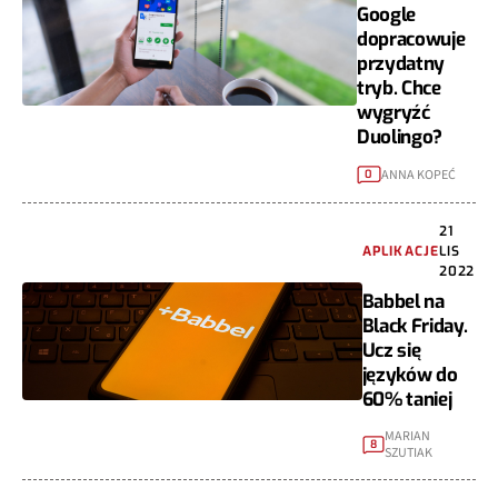
Google
dopracowuje
przydatny
tryb. Chce
wygryźć
Duolingo?
ANNA KOPEĆ
0
21
APLIKACJE
LIS
2022
Babbel na
Black Friday.
Ucz się
języków do
60% taniej
MARIAN
8
SZUTIAK