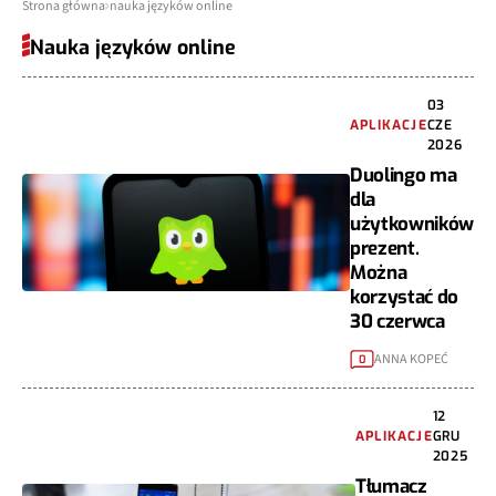
Strona główna
nauka języków online
Nauka języków online
03
APLIKACJE
CZE
2026
Duolingo ma
dla
użytkowników
prezent.
Można
korzystać do
30 czerwca
ANNA KOPEĆ
0
12
APLIKACJE
GRU
2025
Tłumacz