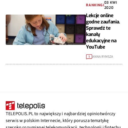
03 KWI
RANKINGI
2020
Lekcje online
godne zaufania.
Sprawdź te
kanały
edukacyjne na
YouTube
ANNA RYMSZA
1
TELEPOLIS.PL to największy i najbardziej opiniotwórczy
serwis w polskim Internecie, który porusza tematykę
szeroko rozumianej telekomunikacji, technologii i fintechu.