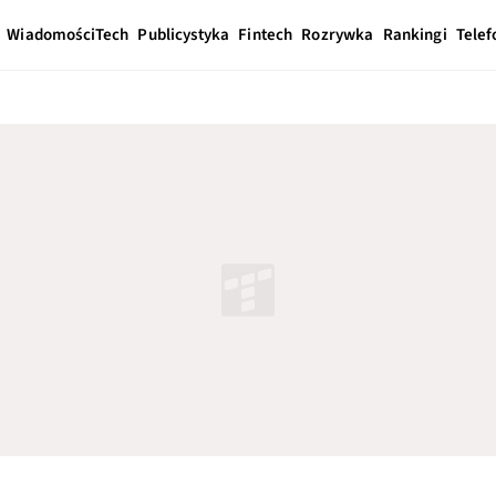
Wiadomości
Tech
Publicystyka
Fintech
Rozrywka
Rankingi
Telef