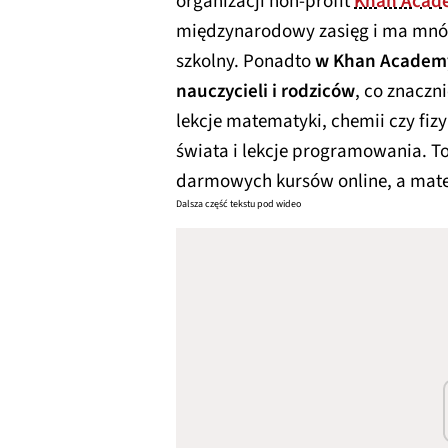
organizacji non-profit
Khan Acad
międzynarodowy zasięg i ma mnós
szkolny. Ponadto
w Khan Academy
nauczycieli i rodziców
, co znaczni
lekcje matematyki, chemii czy fizyki,
świata i lekcje programowania. 
darmowych kursów online, a mate
Dalsza część tekstu pod wideo