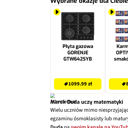
Wybrane okazje dla Ciebie
Płyta gazowa
Karm
GORENJE
OPTI
GTW642SYB
smakó
Wołowin
1099.99 zł
85.35 zł
1099.99 zł
Marek Duda uczy matematyki
Wielu uczniów mimo niesprzyjają
egzaminu ósmoklasisty lub matur
Duda
na
swoim kanale na YouTub