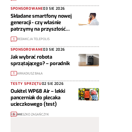
SPONSOROWANE
03 SIE 2026
Składane smartfony nowej
generacji - czy właśnie
patrzymy na przyszłość
urządzeń mobilnych?
REDAKCJA TELEPOLIS
1
SPONSOROWANE
03 SIE 2026
Jak wybrać robota
sprzątającego? – poradnik
ARKADIUSZ BAŁA
1
TESTY SPRZĘTU
02 SIE 2026
Oukitel WP68 Air – lekki
pancerniak do plecaka
ucieczkowego (test)
MIESZKO ZAGAŃCZYK
6