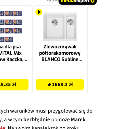
REKLAMA
a dla psa
Zlewozmywak
VITAL Mix
półtorakomorowy
w Kaczka,
BLANCO Subline
a 60 x 85 g
340/160-U 523552
Biały 46 x 55.5
1668.3 zł
85.35 zł
1668.3 zł
cych warunków musi przygotować się do
y, a w tym
bezbłędnie
pomoże
Marek
ie
. Na swoim kanale krok po kroku