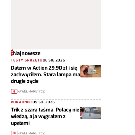
Najnowsze
TESTY SPRZĘTU
06 SIE 2026
Dałem w Action 29,90 zł i się
zachwyciłem. Stara lampa ma
drugie życie
PAWEŁ MARETYCZ
6
PORADNIKI
05 SIE 2026
Trik z szarą taśmą. Polacy nie
wiedzą, a ja wygrałem z
upałami
PAWEŁ MARETYCZ
20