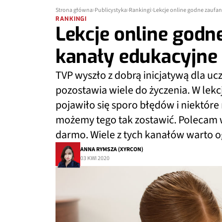
Strona główna
Publicystyka
Rankingi
Lekcje online godne zaufa
RANKINGI
Lekcje online godn
kanały edukacyjne
TVP wyszło z dobrą inicjatywą dla u
pozostawia wiele do życzenia. W lekc
pojawiło się sporo błędów i niektór
możemy tego tak zostawić. Polecam 
darmo. Wiele z tych kanałów warto o
ANNA RYMSZA (XYRCON)
03 KWI 2020