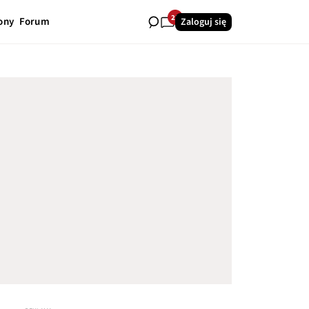
25
ony
Forum
Zaloguj się