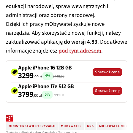
edukacji narodowej, spraw wewnętrznych i
administracji oraz obrony narodowej.
Dzięki ich pracy mObywatel zyskuje nowe
narzędzia. Aby skorzystać z nowej funkcji, należy
zaktualizować aplikację
do wersji 4.83
. Dodatkowe
informacje znajdziesz
pod tym adresem
.
Apple iPhone 16 128 GB
Sprawdź cenę
3299
4%
3448.00
,00 zł
Apple iPhone 17e 512 GB
Sprawdź cenę
3799
5%
3999.00
,00 zł
MINISTERSTWO CYFRYZACJI
MOBYWATEL
KRS
MOBYWATEL NOWOŚ