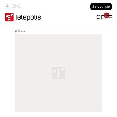
Zaloguj się
24