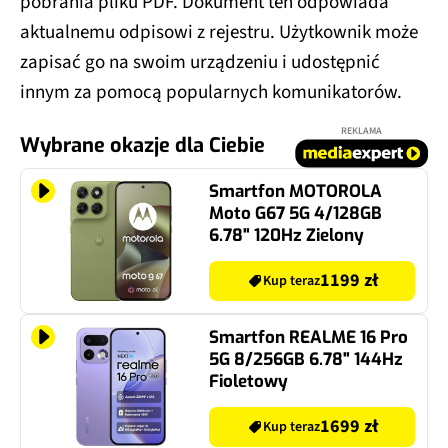
pobrania pliku PDF. Dokument ten odpowiada
aktualnemu odpisowi z rejestru. Użytkownik może
zapisać go na swoim urządzeniu i udostępnić
innym za pomocą popularnych komunikatorów.
REKLAMA
Wybrane okazje dla Ciebie
Smartfon MOTOROLA
Moto G67 5G 4/128GB
6.78" 120Hz Zielony
1199 zł
Kup teraz
Smartfon REALME 16 Pro
5G 8/256GB 6.78" 144Hz
Fioletowy
1699 zł
Kup teraz