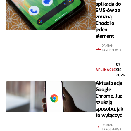
aplikacja do
SMS-ów ze
zmianą.
Chodzi o
jeden
element
DAMIAN
2
JAROSZEWSKI
07
APLIKACJE
SIE
2026
Aktualizacja
Google
Chrome. Już
szukają
sposobu, jak
to wyłączyć
DAMIAN
1
JAROSZEWSKI