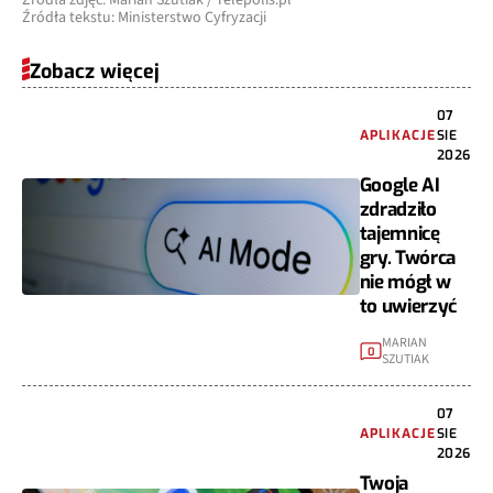
Źródła zdjęć: Marian Szutiak / Telepolis.pl
Źródła tekstu: Ministerstwo Cyfryzacji
Zobacz więcej
07
APLIKACJE
SIE
2026
Google AI
zdradziło
tajemnicę
gry. Twórca
nie mógł w
to uwierzyć
MARIAN
0
SZUTIAK
07
APLIKACJE
SIE
2026
Twoja