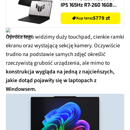
IPS 165Hz R7-260 16GB
RAM 512GB SSD GeForce
RTX5060 DLSS 4, Funkcje
5779 zł
Kup teraz
AI
Oprócz tego widzimy duży touchpad, cienkie ramki
ekranu oraz wystającą sekcję kamery. Oczywiście
trudno na podstawie samych zdjęć określić
rzeczywistą grubość urządzenia, ale mimo to
konstrukcja wygląda na jedną z najcieńszych,
jakie dotąd pojawiły się w laptopach z
Windowsem.