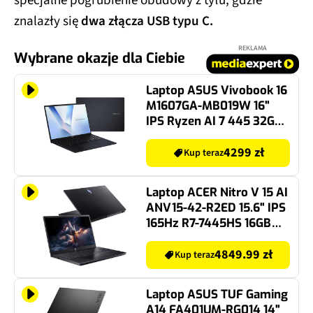
specjalne pogrubienie obudowy z tyłu, gdzie
znalazły się
dwa złącza USB typu C
.
REKLAMA
Wybrane okazje dla Ciebie
Laptop ASUS Vivobook 16
M1607GA-MB019W 16"
IPS Ryzen AI 7 445 32GB
RAM 1TB SSD Windows 11
Home
4299 zł
Kup teraz
Laptop ACER Nitro V 15 AI
ANV15-42-R2ED 15.6" IPS
165Hz R7-7445HS 16GB
RAM 512GB SSD GeForce
RTX4050 DLSS 3, Funkcje
4849.99 zł
Kup teraz
AI
Laptop ASUS TUF Gaming
A14 FA401UM-RG014 14"