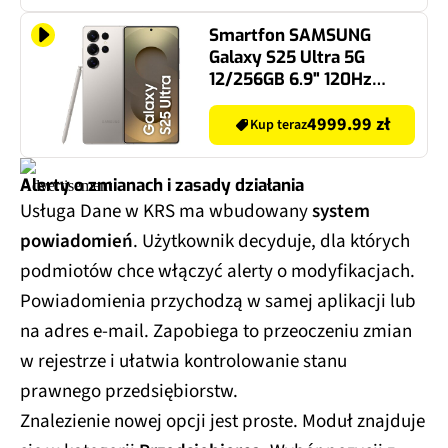
Smartfon SAMSUNG
Galaxy S25 Ultra 5G
12/256GB 6.9" 120Hz
Szary SM-S938
4999.99 zł
Kup teraz
Alerty o zmianach i zasady działania
Usługa Dane w KRS ma wbudowany
system
powiadomień
. Użytkownik decyduje, dla których
podmiotów chce włączyć alerty o modyfikacjach.
Powiadomienia przychodzą w samej aplikacji lub
na adres e-mail. Zapobiega to przeoczeniu zmian
w rejestrze i ułatwia kontrolowanie stanu
prawnego przedsiębiorstw.
Znalezienie nowej opcji jest proste. Moduł znajduje