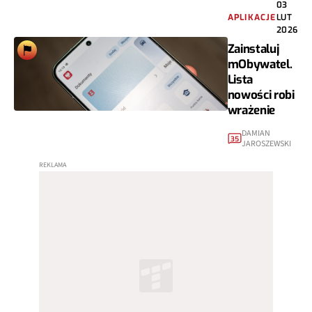
03
APLIKACJE
LUT
2026
Zainstaluj
mObywatel.
Lista
nowości robi
wrażenie
DAMIAN
35
JAROSZEWSKI