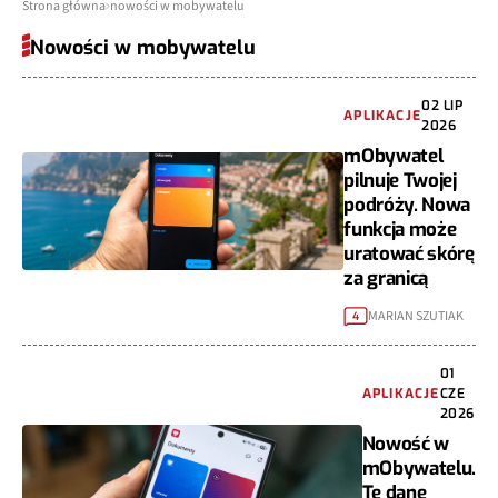
Strona główna
nowości w mobywatelu
Nowości w mobywatelu
02 LIP
APLIKACJE
2026
mObywatel
pilnuje Twojej
podróży. Nowa
funkcja może
uratować skórę
za granicą
MARIAN SZUTIAK
4
01
APLIKACJE
CZE
2026
Nowość w
mObywatelu.
Te dane