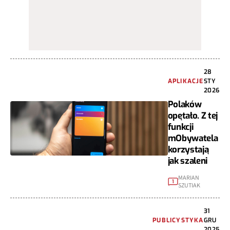
28
APLIKACJE
STY
2026
Polaków
opętało. Z tej
funkcji
mObywatela
korzystają
jak szaleni
MARIAN
1
SZUTIAK
31
PUBLICYSTYKA
GRU
2025