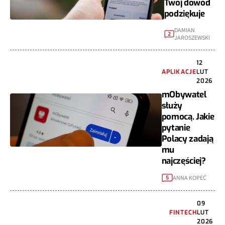
Twój dowód
podziękuje
DAMIAN
2
JAROSZEWSKI
12
APLIKACJE
LUT
2026
mObywatel
służy
pomocą. Jakie
pytanie
Polacy zadają
mu
najczęściej?
ANNA KOPEĆ
5
09
FINTECH
LUT
2026