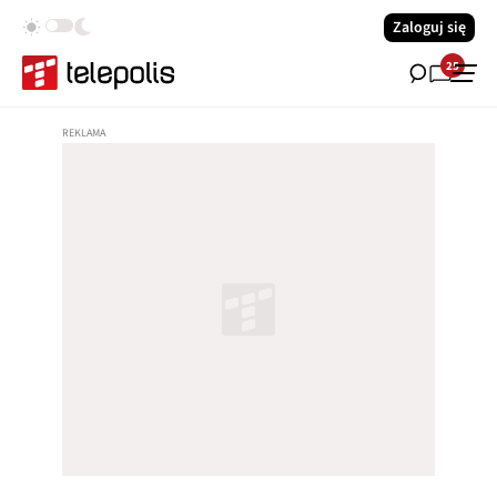
Zaloguj się
25