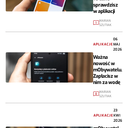
sprawdzisz
w aplikacji
MARIAN
1
SZUTIAK
06
APLIKACJE
MAJ
2026
Ważna
nowość w
mObywatelu.
Zapłacisz w
nim za wodę
MARIAN
0
SZUTIAK
23
APLIKACJE
KWI
2026