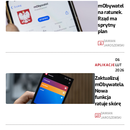
mObywatel
na ratunek.
Rząd ma
sprytny
plan
DAMIAN
0
JAROSZEWSKI
06
APLIKACJE
LUT
2026
Zaktualizuj
mObywatela.
Nowa
funkcja
ratuje skórę
DAMIAN
27
JAROSZEWSKI