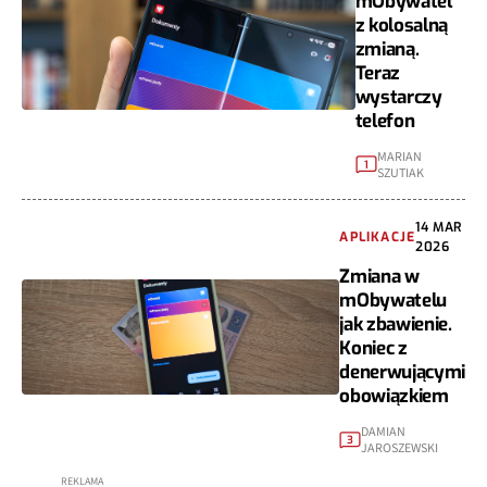
mObywatel
z kolosalną
zmianą.
Teraz
wystarczy
telefon
MARIAN
1
SZUTIAK
14 MAR
APLIKACJE
2026
Zmiana w
mObywatelu
jak zbawienie.
Koniec z
denerwującymi
obowiązkiem
DAMIAN
3
JAROSZEWSKI