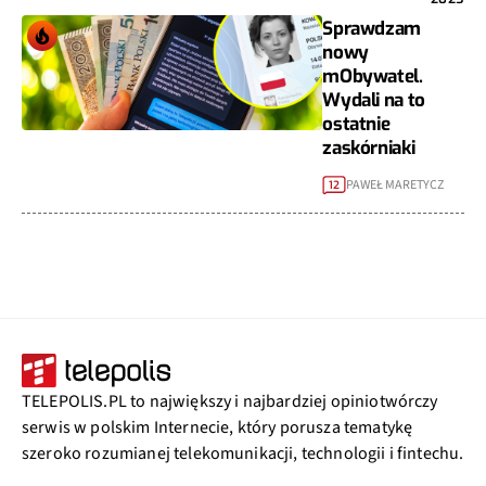
Sprawdzam
nowy
mObywatel.
Wydali na to
ostatnie
zaskórniaki
PAWEŁ MARETYCZ
12
TELEPOLIS.PL to największy i najbardziej opiniotwórczy
serwis w polskim Internecie, który porusza tematykę
szeroko rozumianej telekomunikacji, technologii i fintechu.