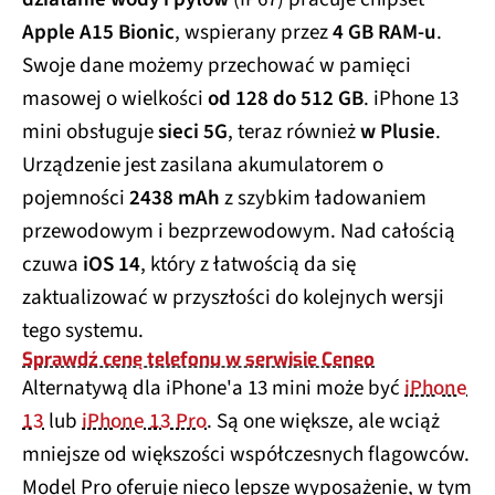
Apple A15 Bionic
, wspierany przez
4 GB RAM-u
.
Swoje dane możemy przechować w pamięci
masowej o wielkości
od 128 do 512 GB
. iPhone 13
mini obsługuje
sieci 5G
, teraz również
w Plusie
.
Urządzenie jest zasilana akumulatorem o
pojemności
2438 mAh
z szybkim ładowaniem
przewodowym i bezprzewodowym. Nad całością
czuwa
iOS 14
, który z łatwością da się
zaktualizować w przyszłości do kolejnych wersji
tego systemu.
Sprawdź cenę telefonu w serwisie Ceneo
Alternatywą dla iPhone'a 13 mini może być
iPhone
13
lub
iPhone 13 Pro
. Są one większe, ale wciąż
mniejsze od większości współczesnych flagowców.
Model Pro oferuje nieco lepsze wyposażenie, w tym