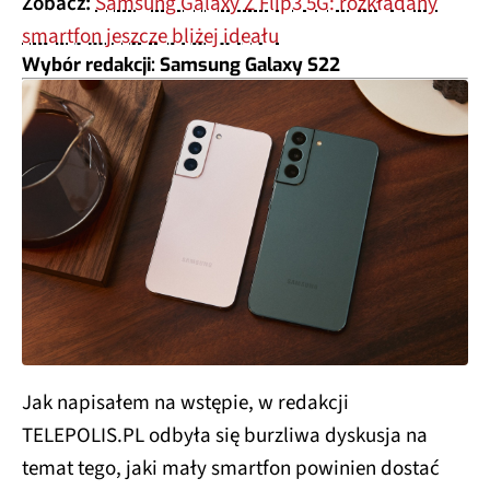
Zobacz:
Samsung Galaxy Z Flip3 5G: rozkładany
smartfon jeszcze bliżej ideału
Wybór redakcji:
Samsung Galaxy S22
Jak napisałem na wstępie, w redakcji
TELEPOLIS.PL odbyła się burzliwa dyskusja na
temat tego, jaki mały smartfon powinien dostać