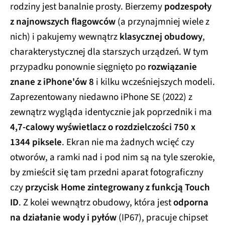
rodziny jest banalnie prosty. Bierzemy
podzespoły
z najnowszych flagowców
(a przynajmniej wiele z
nich) i pakujemy wewnątrz
klasycznej obudowy
,
charakterystycznej dla starszych urządzeń. W tym
przypadku ponownie sięgnięto po
rozwiązanie
znane z iPhone'ów 8
i kilku wcześniejszych modeli.
Zaprezentowany niedawno iPhone SE (2022) z
zewnątrz wygląda identycznie jak poprzednik i ma
4,7-calowy wyświetlacz o rozdzielczości 750 x
1344 piksele
. Ekran nie ma żadnych wcięć czy
otworów, a ramki nad i pod nim są na tyle szerokie,
by zmieścił się tam przedni aparat fotograficzny
czy
przycisk Home zintegrowany z funkcją Touch
ID
. Z kolei wewnątrz obudowy, która jest
odporna
na działanie wody i pyłów
(IP67), pracuje chipset