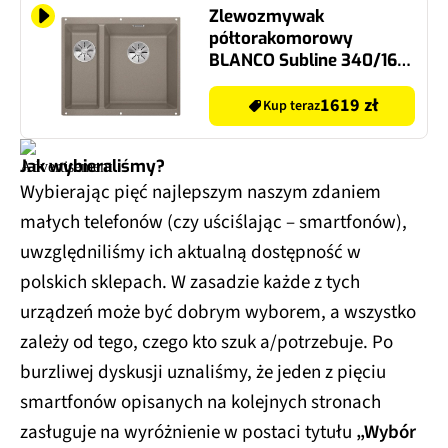
Zlewozmywak
półtorakomorowy
BLANCO Subline 340/160-
U 523565 Tartufo 46 x
55.5
1619 zł
Kup teraz
Jak wybieraliśmy?
Wybierając pięć najlepszym naszym zdaniem
małych telefonów (czy uściślając – smartfonów),
uwzględniliśmy ich aktualną dostępność w
polskich sklepach. W zasadzie każde z tych
urządzeń może być dobrym wyborem, a wszystko
zależy od tego, czego kto szuk a/potrzebuje. Po
burzliwej dyskusji uznaliśmy, że jeden z pięciu
smartfonów opisanych na kolejnych stronach
zasługuje na wyróżnienie w postaci tytułu
„Wybór