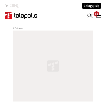
Zaloguj się
25