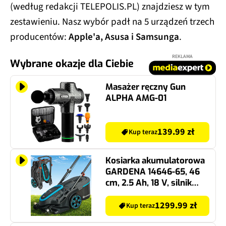
(według redakcji TELEPOLIS.PL) znajdziesz w tym
zestawieniu. Nasz wybór padł na 5 urządzeń trzech
producentów:
Apple'a, Asusa i Samsunga
.
REKLAMA
Wybrane okazje dla Ciebie
Masażer ręczny Gun
ALPHA AMG-01
139.99 zł
Kup teraz
Kosiarka akumulatorowa
GARDENA 14646-65, 46
cm, 2.5 Ah, 18 V, silnik
bezszczotkowy, kosz 50L,
2 akumulatory 2.5 Ah
1299.99 zł
Kup teraz