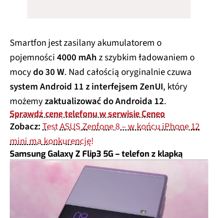
Smartfon jest zasilany akumulatorem o
pojemności
4000 mAh
z szybkim ładowaniem o
mocy
do 30 W
. Nad całością oryginalnie czuwa
system Android 11 z interfejsem ZenUI
, który
możemy
zaktualizować do Androida 12
.
Sprawdź cenę telefonu w serwisie Ceneo
Zobacz:
Test ASUS Zenfone 8 – w końcu iPhone 12
mini ma konkurencję!
Samsung Galaxy Z Flip3 5G – telefon z klapką