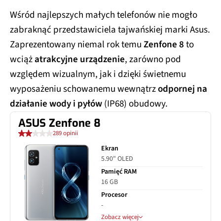
Wśród najlepszych małych telefonów nie mogło
zabraknąć przedstawiciela tajwańskiej marki Asus.
Zaprezentowany niemal rok temu
Zenfone 8
to
wciąż
atrakcyjne urządzenie
, zarówno pod
względem wizualnym, jak i dzięki świetnemu
wyposażeniu schowanemu wewnątrz
odpornej na
działanie wody i pyłów
(IP68) obudowy.
ASUS Zenfone 8
289 opinii
Ekran
5.90" OLED
Pamięć RAM
16 GB
Procesor
-
Zobacz więcej