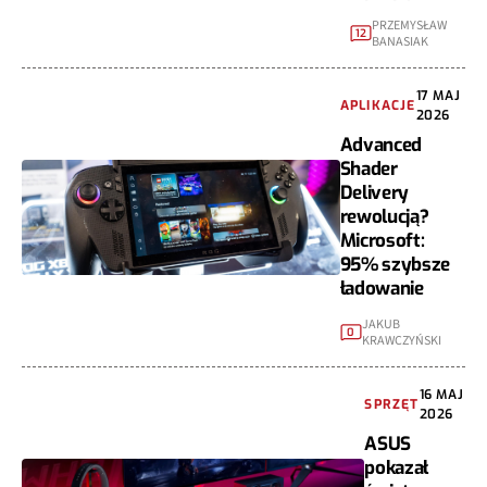
PRZEMYSŁAW
12
BANASIAK
17 MAJ
APLIKACJE
2026
Advanced
Shader
Delivery
rewolucją?
Microsoft:
95% szybsze
ładowanie
JAKUB
0
KRAWCZYŃSKI
16 MAJ
SPRZĘT
2026
ASUS
pokazał