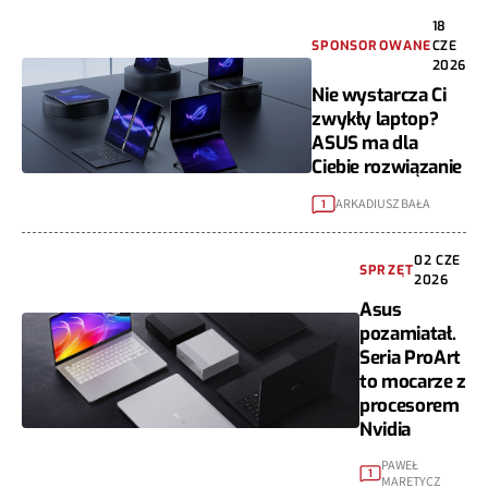
18
SPONSOROWANE
CZE
2026
Nie wystarcza Ci
zwykły laptop?
ASUS ma dla
Ciebie rozwiązanie
ARKADIUSZ BAŁA
1
02 CZE
SPRZĘT
2026
Asus
pozamiatał.
Seria ProArt
to mocarze z
procesorem
Nvidia
PAWEŁ
1
MARETYCZ