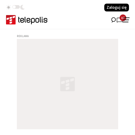
Zaloguj się
17