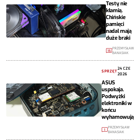
Testy nie
kłamią.
Chińskie
pamięci
nadal mają
duże braki
PRZEMYSŁAW
15
BANASIAK
24 CZE
SPRZĘT
2026
ASUS
uspokaja.
Podwyżki
elektroniki w
końcu
wyhamowują
PRZEMYSŁAW
1
BANASIAK