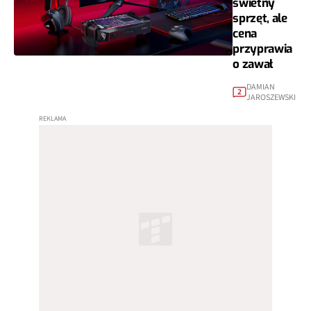
świetny
sprzęt, ale
cena
przyprawia
o zawał
DAMIAN
2
JAROSZEWSKI