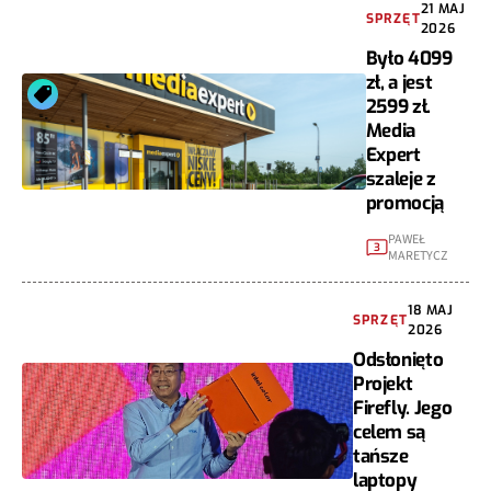
21 MAJ
SPRZĘT
2026
Było 4099
zł, a jest
2599 zł.
Media
Expert
szaleje z
promocją
PAWEŁ
3
MARETYCZ
18 MAJ
SPRZĘT
2026
Odsłonięto
Projekt
Firefly. Jego
celem są
tańsze
laptopy