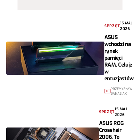
15 MAJ
SPRZĘT
2026
ASUS
wchodzi na
rynek
pamięci
RAM. Celuje
w
entuzjastów
PRZEMYSŁAW
0
BANASIAK
15 MAJ
SPRZĘT
2026
ASUS ROG
Crosshair
2006. To