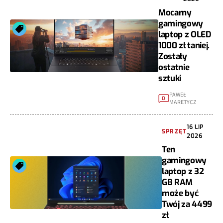
Mocarny
gamingowy
laptop z OLED
1000 zł taniej.
Zostały
ostatnie
sztuki
PAWEŁ
0
MARETYCZ
16 LIP
SPRZĘT
2026
Ten
gamingowy
laptop z 32
GB RAM
może być
Twój za 4499
zł