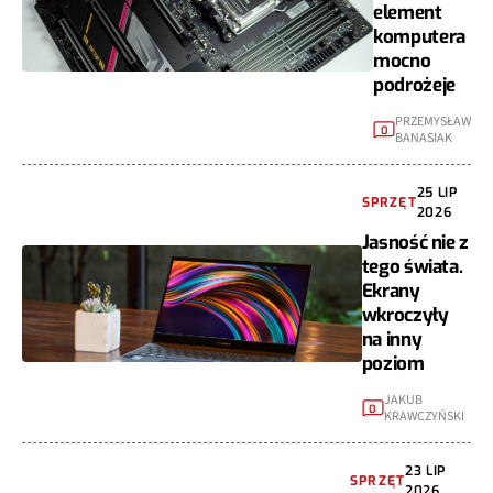
element
komputera
mocno
podrożeje
PRZEMYSŁAW
0
BANASIAK
25 LIP
SPRZĘT
2026
Jasność nie z
tego świata.
Ekrany
wkroczyły
na inny
poziom
JAKUB
0
KRAWCZYŃSKI
23 LIP
SPRZĘT
2026