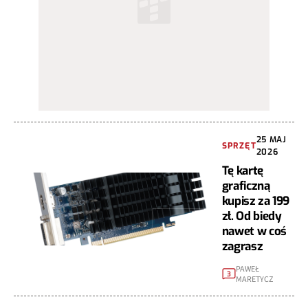
25 MAJ
SPRZĘT
2026
Tę kartę
graficzną
kupisz za 199
zł. Od biedy
nawet w coś
zagrasz
PAWEŁ
3
MARETYCZ