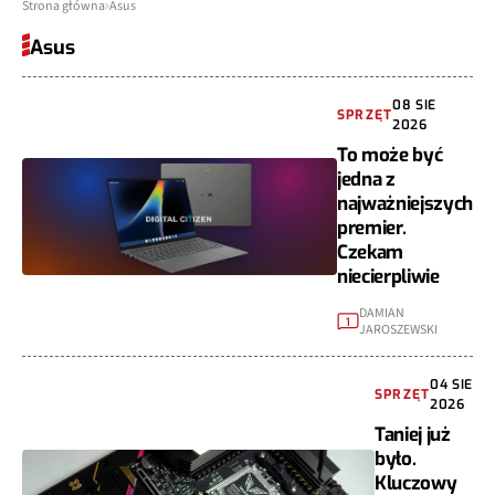
Strona główna
Asus
Asus
08 SIE
SPRZĘT
2026
To może być
jedna z
najważniejszych
premier.
Czekam
niecierpliwie
DAMIAN
1
JAROSZEWSKI
04 SIE
SPRZĘT
2026
Taniej już
było.
Kluczowy