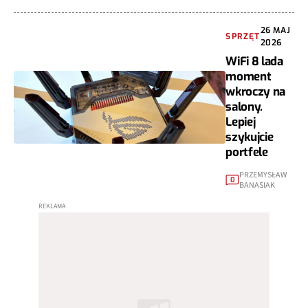
26 MAJ
SPRZĘT
2026
WiFi 8 lada
moment
wkroczy na
salony.
Lepiej
szykujcie
portfele
PRZEMYSŁAW
0
BANASIAK