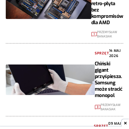
retro-płyta
bez
kompromisów
dla AMD
PRZEMYSŁAW
1
BANASIAK
14 MAJ
SPRZĘT
2026
Chiński
gigant
przyśpiesza.
Samsung
może stracić
monopol
PRZEMYSŁAW
3
BANASIAK
09 MAJ
SPRZĘT
2026