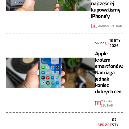
najczęściej
kupowaliśmy
iPhone'y
MARIAN SZUTIAK
5
13 STY
SPRZĘT
2026
Apple
królem
smartfonów.
Nadciąga
jednak
koniec
dobrych cen
MARIAN
3
SZUTIAK
07
SPRZĘT
STY