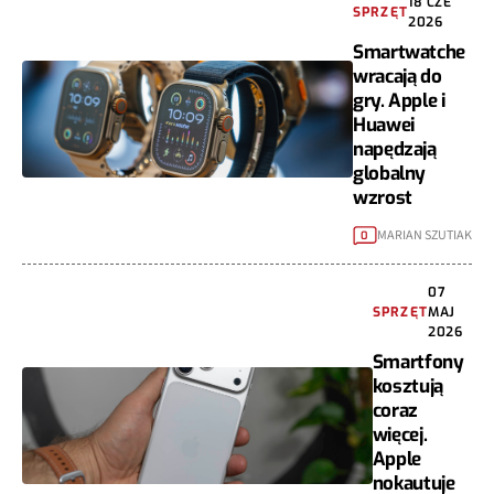
18 CZE
SPRZĘT
2026
Smartwatche
wracają do
gry. Apple i
Huawei
napędzają
globalny
wzrost
MARIAN SZUTIAK
0
07
SPRZĘT
MAJ
2026
Smartfony
kosztują
coraz
więcej.
Apple
nokautuje