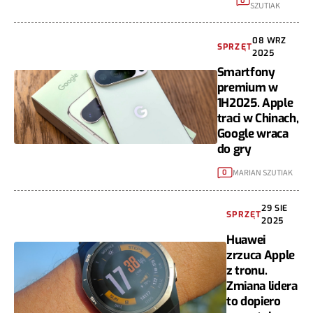
0
SZUTIAK
08 WRZ
SPRZĘT
2025
Smartfony
premium w
1H2025. Apple
traci w Chinach,
Google wraca
do gry
MARIAN SZUTIAK
0
29 SIE
SPRZĘT
2025
Huawei
zrzuca Apple
z tronu.
Zmiana lidera
to dopiero