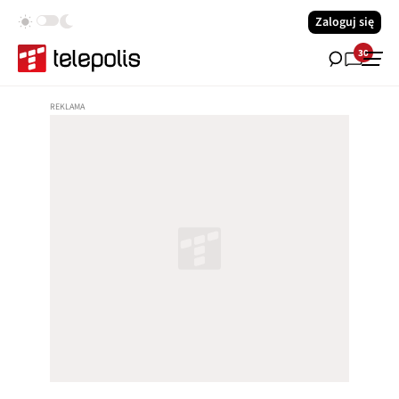
Zaloguj się
30