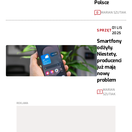
Polsce
MARIAN SZUTIAK
0
01 LIS
SPRZĘT
2025
Smartfony
odżyły.
Niestety,
producenci
już mają
nowy
problem
MARIAN
1
SZUTIAK