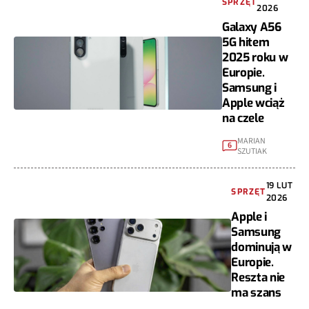
SPRZĘT
2026
Galaxy A56
5G hitem
2025 roku w
Europie.
Samsung i
Apple wciąż
na czele
MARIAN
6
SZUTIAK
19 LUT
SPRZĘT
2026
Apple i
Samsung
dominują w
Europie.
Reszta nie
ma szans