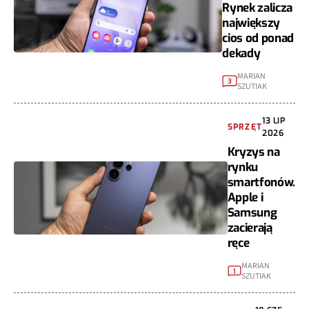
Rynek zalicza
największy
cios od ponad
dekady
MARIAN
3
SZUTIAK
13 LIP
SPRZĘT
2026
Kryzys na
rynku
smartfonów.
Apple i
Samsung
zacierają
ręce
MARIAN
1
SZUTIAK