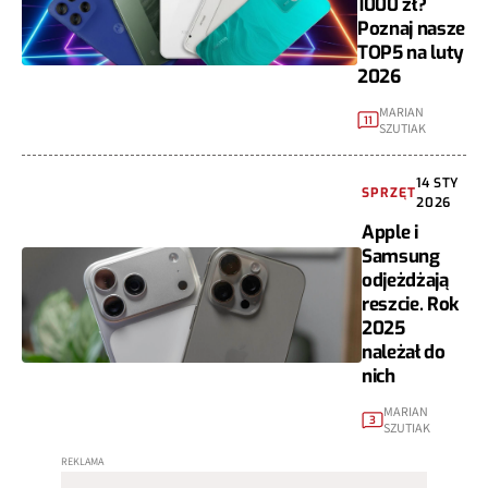
1000 zł?
Poznaj nasze
TOP5 na luty
2026
MARIAN
11
SZUTIAK
14 STY
SPRZĘT
2026
Apple i
Samsung
odjeżdżają
reszcie. Rok
2025
należał do
nich
MARIAN
3
SZUTIAK