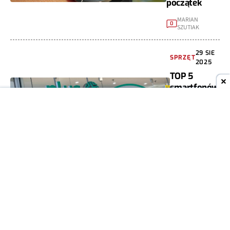
początek
MARIAN
0
SZUTIAK
29 SIE
SPRZĘT
2025
TOP 5
smartfonów
w Plusie.
Klienci
stawiają na
Samsunga
MARIAN
0
SZUTIAK
29 SIE
SPRZĘT
2025
TOP 5
smartfonów
w Orange.