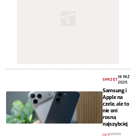
18 PAŹ
SPRZĘT
2025
Samsung i
Apple na
czele, ale to
nie oni
rosną
najszybciej
MARIAN