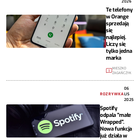
2026
Te telefony
w Orange
sprzedają
się
najlepiej.
Liczy się
tylko jedna
marka
MIESZKO
1
ZAGAŃCZYK
06
ROZRYWKA
LIS
2025
Spotify
odpala "małe
Wrapped".
Nowa funkcja
już działa w