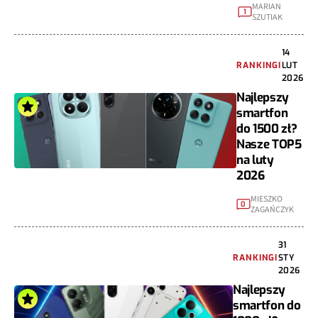
MARIAN
1
SZUTIAK
14
RANKINGI
LUT
2026
Najlepszy
smartfon
do 1500 zł?
Nasze TOP5
na luty
2026
MIESZKO
0
ZAGAŃCZYK
31
RANKINGI
STY
2026
Najlepszy
smartfon do