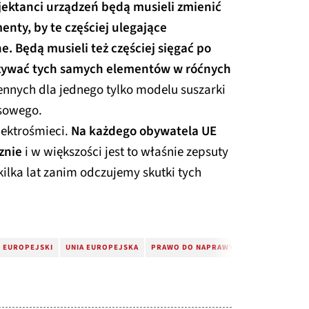
jektanci urządzeń będą musieli zmienić
enty, by te częściej ulegające
e. Będą musieli też częściej sięgać po
żywać tych samych elementów w róćnych
ennych dla jednego tylko modelu suszarki
nsowego.
elektrośmieci.
Na każdego obywatela UE
znie
i w większości jest to właśnie zepsuty
kilka lat zanim odczujemy skutki tych
 EUROPEJSKI
UNIA EUROPEJSKA
PRAWO DO NAPRAWY
NAPRAWA TELE