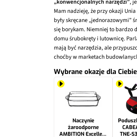
„konwencjonalnych narzędzi”
, j
Mam nadzieję, że przy okazji Unia 
były skręcane „jednorazowymi” ś
się borykam. Niemniej to bardzo
domu śrubokręty i lutownicę. Parla
mają być narzędzia, ale przypuszc
choćby w marketach budowlanyc
Wybrane okazje dla Ciebie
Naczynie
Podusz
żaroodporne
CABE
AMBITION Excellent
TNE-S