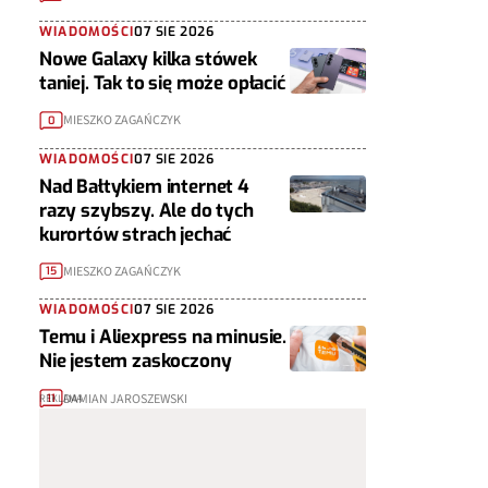
WIADOMOŚCI
07 SIE 2026
Nowe Galaxy kilka stówek
taniej. Tak to się może opłacić
MIESZKO ZAGAŃCZYK
0
WIADOMOŚCI
07 SIE 2026
Nad Bałtykiem internet 4
razy szybszy. Ale do tych
kurortów strach jechać
MIESZKO ZAGAŃCZYK
15
WIADOMOŚCI
07 SIE 2026
Temu i Aliexpress na minusie.
Nie jestem zaskoczony
DAMIAN JAROSZEWSKI
11