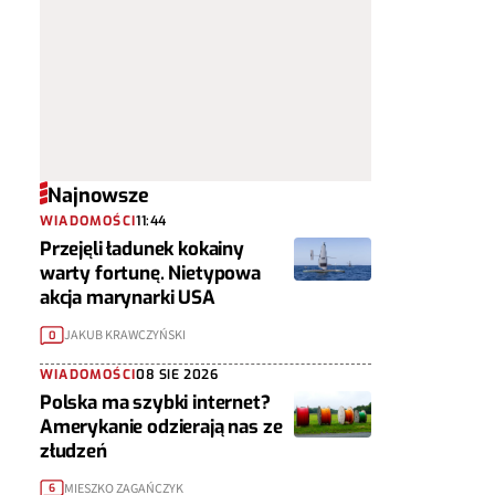
Najnowsze
WIADOMOŚCI
11:44
Przejęli ładunek kokainy
warty fortunę. Nietypowa
akcja marynarki USA
JAKUB KRAWCZYŃSKI
0
WIADOMOŚCI
08 SIE 2026
Polska ma szybki internet?
Amerykanie odzierają nas ze
złudzeń
MIESZKO ZAGAŃCZYK
6