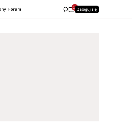
19
ony
Forum
Zaloguj się