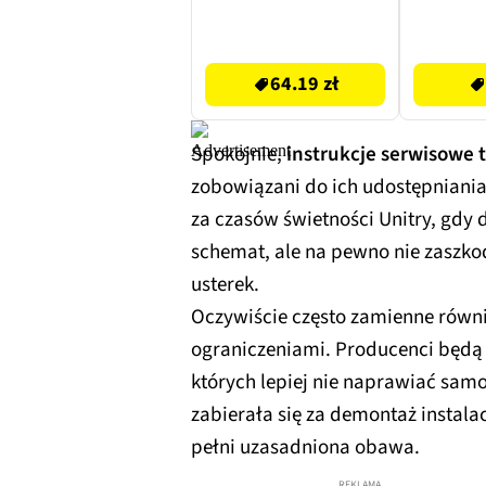
74823
Czarn
64.19 zł
199 zł
64.19 zł
Spokojnie,
instrukcje serwisowe 
zobowiązani do ich udostępniania 
za czasów świetności Unitry, gdy
schemat, ale na pewno nie zaszko
usterek.
Oczywiście często zamienne równ
ograniczeniami. Producenci będ
których lepiej nie naprawiać samod
zabierała się za demontaż instalac
pełni uzasadniona obawa.