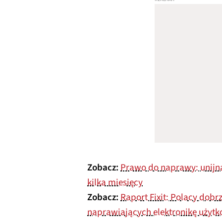
Zobacz:
Prawo do naprawy: unijn
kilka miesięcy
Zobacz:
Raport Fixit: Polacy dob
naprawiających elektronikę użyt