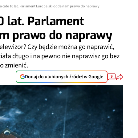
na całe 10 lat. Parlament Europejski odda nam prawo do naprawy
0 lat. Parlament
am prawo do naprawy
telewizor? Czy będzie można go naprawić,
działa długo i na pewno nie naprawisz go bez
o zmienić.
Dodaj do ulubionych źródeł w Google
9