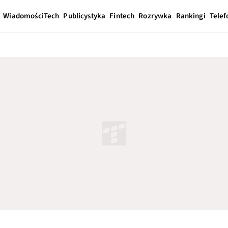
Wiadomości
Tech
Publicystyka
Fintech
Rozrywka
Rankingi
Telef