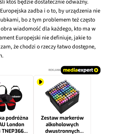
eśli ktoś będzie dostatecznie odważny.
Europejska zadba i o to, by urządzenia nie
rubkami, bo z tym problemem też często
 dobra wiadomość dla każdego, kto ma w
ment Europejski nie definiuje, jakie to
zam, że chodzi o rzeczy łatwo dostępne,
h.
REKLAMA
ka podróżna
Zestaw markerów
AU London
alkoholowych
3 TNEP3662
dwustronnych