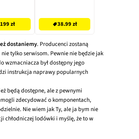
o-czerwony
EXTRALINK (100
sztuk)
38.99 zł
199 zł
38.99 zł
też dostaniemy
. Producenci zostaną
nie tylko serwisom. Pewnie nie będzie jak
 do wzmacniacza był dostępny jego
dzi instrukcja naprawy popularnych
ież będą dostępne, ale z pewnymi
ą mogli zdecydować o komponentach,
zielnie. Nie wiem jak Ty, ale ja bym nie
ji chłodniczej lodówki i myślę, że to w