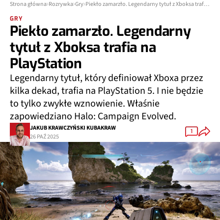
Strona główna
Rozrywka
Gry
Piekło zamarzło. Legendarny tytuł z Xboksa trafia na PlayStation
GRY
Piekło zamarzło. Legendarny
tytuł z Xboksa trafia na
PlayStation
Legendarny tytuł, który definiował Xboxa przez
kilka dekad, trafia na PlayStation 5. I nie będzie
to tylko zwykłe wznowienie. Właśnie
zapowiedziano Halo: Campaign Evolved.
JAKUB KRAWCZYŃSKI KUBAKRAW
1
26 PAŹ 2025