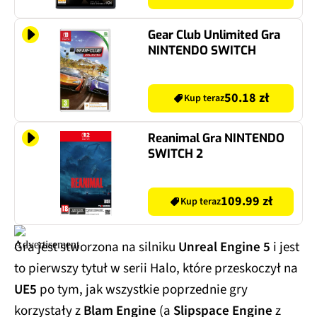
Gear Club Unlimited Gra
NINTENDO SWITCH
50.18 zł
Kup teraz
Reanimal Gra NINTENDO
SWITCH 2
109.99 zł
Kup teraz
Gra jest stworzona na silniku
Unreal Engine 5
i jest
to pierwszy tytuł w serii Halo, które przeskoczył na
UE5
po tym, jak wszystkie poprzednie gry
korzystały z
Blam Engine
(a
Slipspace Engine
z