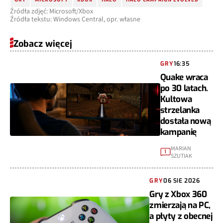
Źródła zdjęć: Microsoft/Xbox
Źródła tekstu: Windows Central, opr. własne
Zobacz więcej
GRY
16:35
Quake wraca
po 30 latach.
Kultowa
strzelanka
dostała nową
kampanię
MARIAN
1
SZUTIAK
GRY
06 SIE 2026
Gry z Xbox 360
zmierzają na PC,
a płyty z obecnej