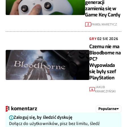
generacji
zamienią się w
Game Key Cardy
PAWEŁ MARETYCZ
2
GRY
02 SIE 2026
Czemu nie ma
Bloodborne na
PC?
Wypowiada
się były szef
PlayStation
JAKUB
4
KRAWCZYŃSKI
1 komentarz
Popularne
Zaloguj się, by śledzić dyskuję
Dołącz do użytkowników, pisz bez limitu, śledź