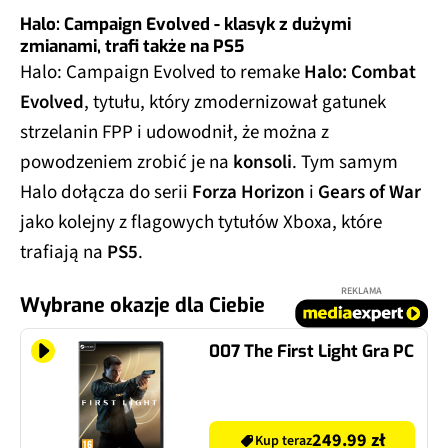
Halo: Campaign Evolved - klasyk z dużymi
zmianami, trafi także na PS5
Halo: Campaign Evolved to remake
Halo: Combat
Evolved
, tytułu, który zmodernizował gatunek
strzelanin FPP i udowodnił, że można z
powodzeniem zrobić je na
konsoli
. Tym samym
Halo dołącza do serii
Forza Horizon
i
Gears of War
jako kolejny z flagowych tytułów Xboxa, które
trafiają na
PS5
.
REKLAMA
Wybrane okazje dla Ciebie
007 The First Light Gra PC
249.99 zł
Kup teraz