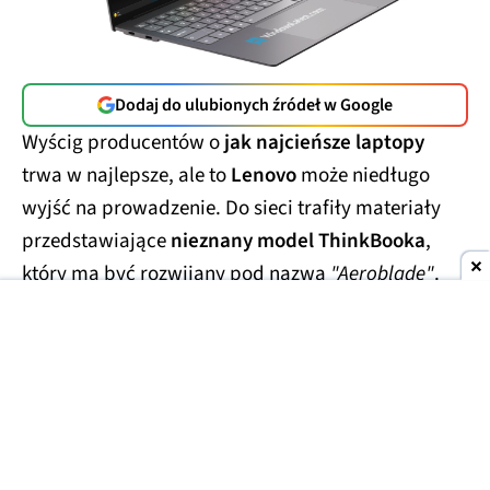
Dodaj do ulubionych źródeł w Google
Wyścig producentów o
jak najcieńsze laptopy
trwa w najlepsze, ale to
Lenovo
może niedługo
wyjść na prowadzenie. Do sieci trafiły materiały
przedstawiające
nieznany model ThinkBooka
,
który ma być rozwijany pod nazwą
"Aeroblade"
.
Jego obudowa wygląda
wręcz absurdalnie
smukło.