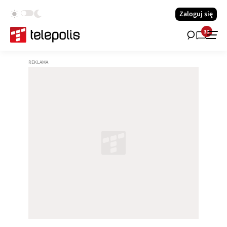
Zaloguj się
33