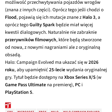
możliwość przechwytywania pojazdów wrogów
(znana z innych części). Oprócz tego jeśli chodzi o
Flood
, pojawią się ich mutacje znane z
Halo 3
, a
oprócz tego
Guilty Spark
będzie miał więcej
kwestii dialogowych. Naturalnie nie zabraknie
przerywników filmowych
, które będą stworzone
od nowa, z nowymi nagraniami ale z oryginalną
obsadą.
Halo: Campaign Evolved ma ukazać się w
2026
roku
, aby upamiętnić
25-lecie
wydania oryginalnej
gry. Tytuł będzie dostępny na
Xbox Series X/S
(w
Game Pass Ultimate
na premierę),
PC
i
PlayStation 5
.
GRY
MICROSOFT
XBOX
HALO
HALO CAMPAIGN EVOLVED