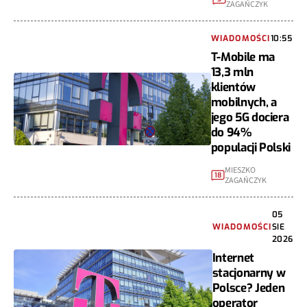
ZAGAŃCZYK
WIADOMOŚCI
10:55
T-Mobile ma
13,3 mln
klientów
mobilnych, a
jego 5G dociera
do 94%
populacji Polski
MIESZKO
18
ZAGAŃCZYK
05
WIADOMOŚCI
SIE
2026
Internet
stacjonarny w
Polsce? Jeden
operator