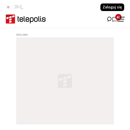
Zaloguj się
40