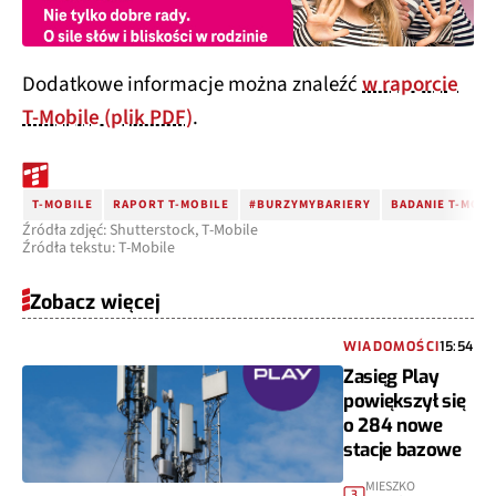
Dodatkowe informacje można znaleźć
w raporcie
T-Mobile (plik PDF)
.
T-MOBILE
RAPORT T-MOBILE
#BURZYMYBARIERY
BADANIE T-MOBI
Źródła zdjęć: Shutterstock, T-Mobile
Źródła tekstu: T-Mobile
Zobacz więcej
WIADOMOŚCI
15:54
Zasięg Play
powiększył się
o 284 nowe
stacje bazowe
MIESZKO
3