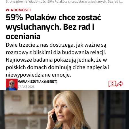
Strona główna
Wiadomości
59% Polaków chce zostać wysłuchanych. Bez rad i oceniania
WIADOMOŚCI
59% Polaków chce zostać
wysłuchanych. Bez rad i
oceniania
Dwie trzecie z nas dostrzega, jak ważne są
rozmowy z bliskimi dla budowania relacji.
Najnowsze badania pokazują jednak, że w
polskich domach dominują ciche napięcia i
niewypowiedziane emocje.
MARIAN SZUTIAK (MSNET)
0
27 PAŹ 2025