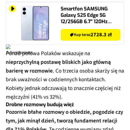
Smartfon SAMSUNG
Galaxy S25 Edge 5G
12/256GB 6.7" 120Hz
Niebieski SM-S937 EU
2728.3 zł
Kup teraz
Ponad połowa Polaków wskazuje na
nieprzychylną postawę bliskich jako główną
barierę w rozmowie
. Co trzecia osoba skarży się na
brak uważności w codziennych kontaktach.
Kobiety jednak odczuwają to znacznie częściej niż
mężczyźni (41% vs 32%).​
Drobne rozmowy budują więź
Pozornie błahe rozmowy o obiedzie, pogodzie czy
tym, jak minął dzień, tworzą fundament relacji
dla 71% Polaków
. Te codzienne wymiany zdań