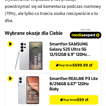
powstrzymać się od komentarza podczas rozmowy
(79%), ale tylko co trzecia osoba rzeczywiście o to
dba.​
REKLAMA
Wybrane okazje dla Ciebie
Smartfon SAMSUNG
Galaxy S25 Ultra 5G
12/512GB 6.9" 120Hz
Srebrny SM-S938
5699.99 zł
Kup teraz
Smartfon REALME P3 Lite
8/256GB 6.67" 120Hz
Biały
599 zł
Kup teraz