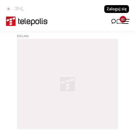
Zaloguj się
28