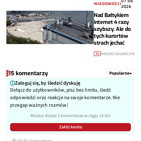
07 SIE
WIADOMOŚCI
2026
Nad Bałtykiem
internet 4 razy
szybszy. Ale do
tych kurortów
strach jechać
MIESZKO ZAGAŃCZYK
14
15 komentarzy
Popularne
Zaloguj się, by śledzić dyskuję
Dołącz do użytkowników, pisz bez limitu, śledź
odpowiedzi oraz reakcje na swoje komentarze. Nie
przegap ważnych rozmów!
Możesz dodać 3 komentarze w ciągu 14 dni
Załóż konto