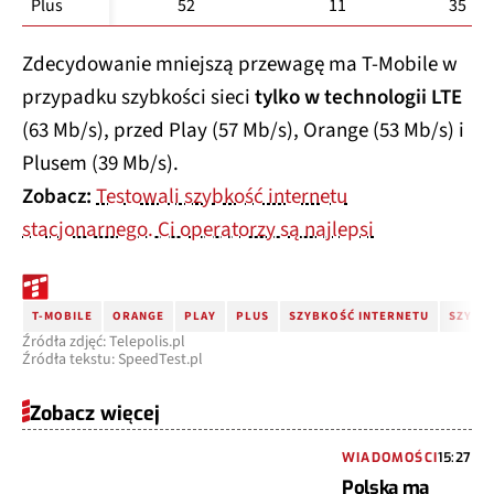
Plus
52
11
35
Zdecydowanie mniejszą przewagę ma T-Mobile w
przypadku szybkości sieci
tylko w technologii LTE
(63 Mb/s), przed Play (57 Mb/s), Orange (53 Mb/s) i
Plusem (39 Mb/s).
Zobacz:
Testowali szybkość internetu
stacjonarnego. Ci operatorzy są najlepsi
T-MOBILE
ORANGE
PLAY
PLUS
SZYBKOŚĆ INTERNETU
SZYBK
Źródła zdjęć: Telepolis.pl
Źródła tekstu: SpeedTest.pl
Zobacz więcej
WIADOMOŚCI
15:27
Polska ma