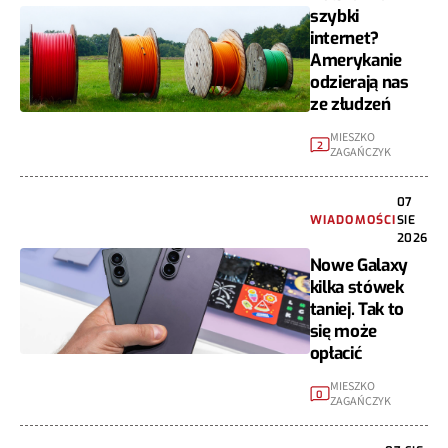
szybki
internet?
Amerykanie
odzierają nas
ze złudzeń
MIESZKO
2
ZAGAŃCZYK
07
WIADOMOŚCI
SIE
2026
Nowe Galaxy
kilka stówek
taniej. Tak to
się może
opłacić
MIESZKO
0
ZAGAŃCZYK