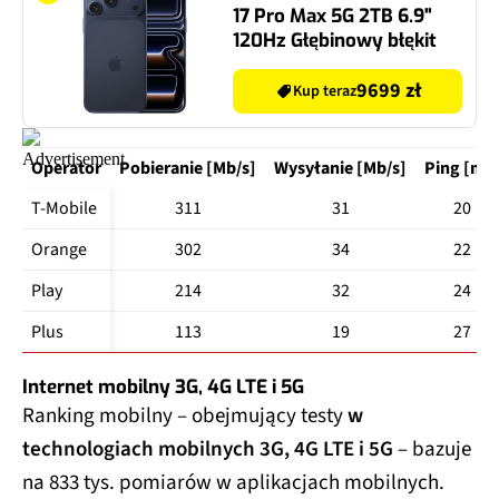
17 Pro Max 5G 2TB 6.9"
120Hz Głębinowy błękit
9699 zł
Kup teraz
Operator
Pobieranie [Mb/s]
Wysyłanie [Mb/s]
Ping [ms
T-Mobile
311
31
20
Orange
302
34
22
Play
214
32
24
Plus
113
19
27
Internet mobilny 3G, 4G LTE i 5G
Ranking mobilny – obejmujący testy
w
technologiach mobilnych 3G, 4G LTE i 5G
– bazuje
na 833 tys. pomiarów w aplikacjach mobilnych.