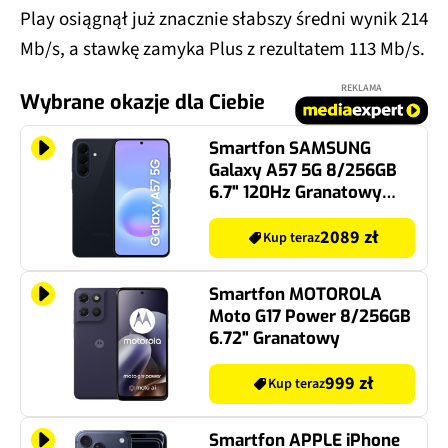
Play osiągnął już znacznie słabszy średni wynik 214
Mb/s, a stawkę zamyka Plus z rezultatem 113 Mb/s.
REKLAMA
Wybrane okazje dla Ciebie
Smartfon SAMSUNG
Galaxy A57 5G 8/256GB
6.7" 120Hz Granatowy
SM-A576
2089 zł
Kup teraz
Smartfon MOTOROLA
Moto G17 Power 8/256GB
6.72" Granatowy
999 zł
Kup teraz
Smartfon APPLE iPhone