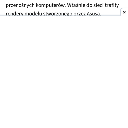
przenośnych komputerów. Właśnie do sieci trafiły
rendery modelu stworzonego przez Asusa.
Asus Googlebook na zdjęciach
Do tej pory pojawiły się już informacje na temat