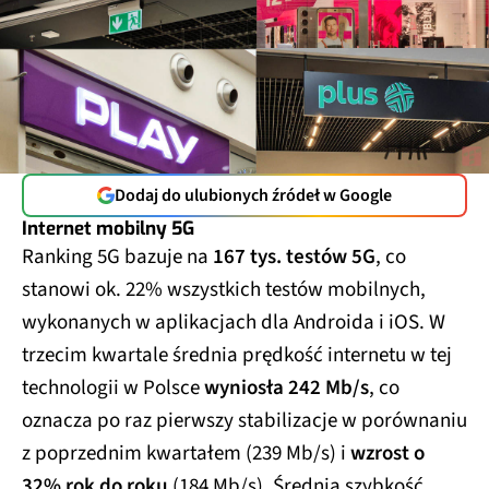
Dodaj do ulubionych źródeł w Google
Internet mobilny 5G
Ranking 5G bazuje na
167 tys. testów 5G
, co
stanowi ok. 22% wszystkich testów mobilnych,
wykonanych w aplikacjach dla Androida i iOS. W
trzecim kwartale średnia prędkość internetu w tej
technologii w Polsce
wyniosła 242 Mb/s
, co
oznacza po raz pierwszy stabilizacje w porównaniu
z poprzednim kwartałem (239 Mb/s) i
wzrost o
32% rok do roku
(184 Mb/s). Średnia szybkość