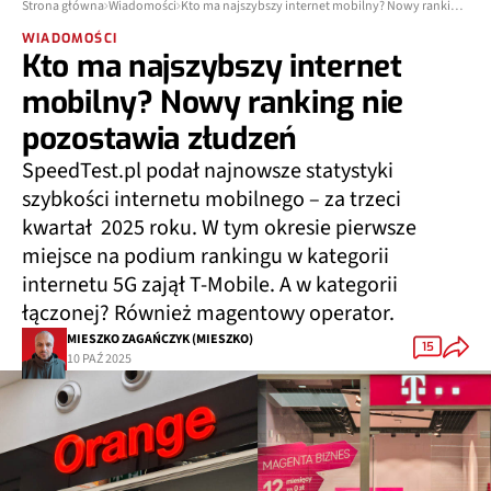
Strona główna
Wiadomości
Kto ma najszybszy internet mobilny? Nowy ranking nie pozostawia złudzeń
WIADOMOŚCI
Kto ma najszybszy internet
mobilny? Nowy ranking nie
pozostawia złudzeń
SpeedTest.pl podał najnowsze statystyki
szybkości internetu mobilnego – za trzeci
kwartał 2025 roku. W tym okresie pierwsze
miejsce na podium rankingu w kategorii
internetu 5G zajął T-Mobile. A w kategorii
łączonej? Również magentowy operator.
MIESZKO ZAGAŃCZYK (MIESZKO)
15
10 PAŹ 2025