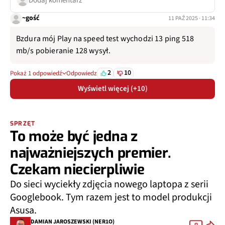
Dodaj komentarz
~gość
11 PAŹ 2025 · 11:34
Bzdura mój Play na speed test wychodzi 13 ping 518
mb/s pobieranie 128 wysył.
2
10
Pokaż 1 odpowiedź
Odpowiedz
Wyświetl więcej (+10)
SPRZĘT
To może być jedna z
najważniejszych premier.
Czekam niecierpliwie
Do sieci wyciekły zdjęcia nowego laptopa z serii
Googlebook. Tym razem jest to model produkcji
Asusa.
DAMIAN JAROSZEWSKI (NER1O)