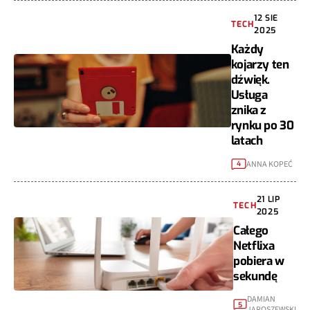
12 SIE
TECH
2025
Każdy
kojarzy ten
dźwięk.
Usługa
znika z
rynku po 30
latach
ANNA KOPEĆ
4
21 LIP
TECH
2025
Całego
Netflixa
pobiera w
sekundę
DAMIAN
5
JAROSZEWSKI