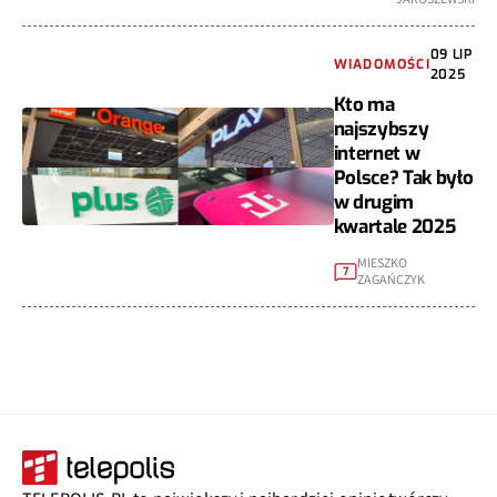
09 LIP
WIADOMOŚCI
2025
Kto ma
najszybszy
internet w
Polsce? Tak było
w drugim
kwartale 2025
MIESZKO
7
ZAGAŃCZYK