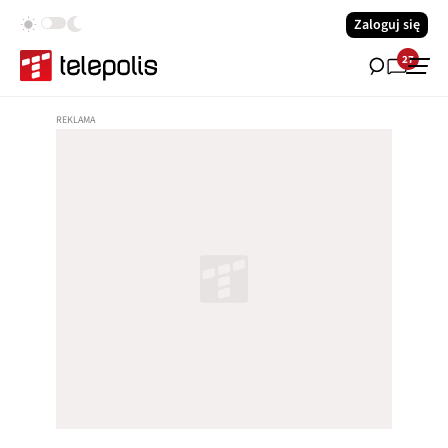
Zaloguj się
27