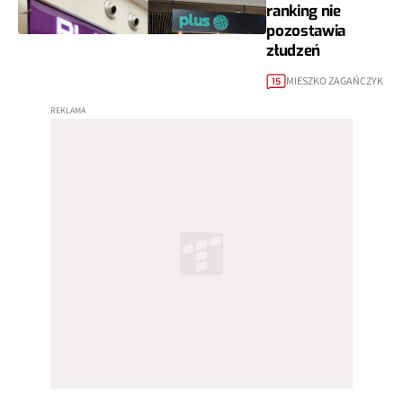
ranking nie
pozostawia
złudzeń
MIESZKO ZAGAŃCZYK
15