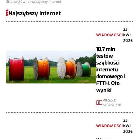
Strona główna
najszybszy internet
Najszybszy internet
23
WIADOMOŚCI
KWI
2026
10,7 mln
testów
szybkości
internetu
domowego i
FTTH. Oto
wyniki
MIESZKO
0
ZAGAŃCZYK
23
WIADOMOŚCI
KWI
2026