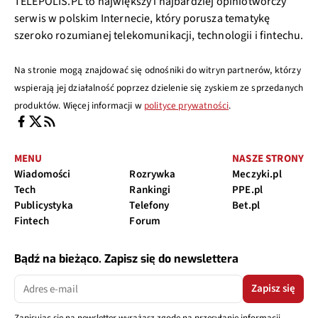
TELEPOLIS.PL to największy i najbardziej opiniotwórczy
serwis w polskim Internecie, który porusza tematykę
szeroko rozumianej telekomunikacji, technologii i fintechu.
Na stronie mogą znajdować się odnośniki do witryn partnerów, którzy
wspierają jej działalność poprzez dzielenie się zyskiem ze sprzedanych
produktów. Więcej informacji w
polityce prywatności
.
MENU
NASZE STRONY
Wiadomości
Rozrywka
Meczyki.pl
Tech
Rankingi
PPE.pl
Publicystyka
Telefony
Bet.pl
Fintech
Forum
Bądź na bieżąco. Zapisz się do newslettera
Zapisz się