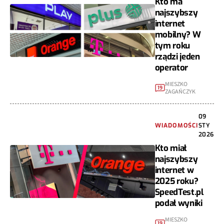
Kto ma
najszybszy
internet
mobilny? W
tym roku
rządzi jeden
operator
MIESZKO
19
ZAGAŃCZYK
09
WIADOMOŚCI
STY
2026
Kto miał
najszybszy
internet w
2025 roku?
SpeedTest.pl
podał wyniki
MIESZKO
19