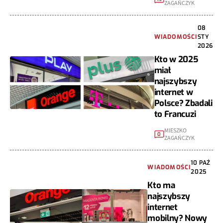
ZAGAŃCZYK
08
WIADOMOŚCI
STY
2026
Kto w 2025
miał
najszybszy
internet w
Polsce? Zbadali
to Francuzi
MIESZKO
0
ZAGAŃCZYK
10 PAŹ
WIADOMOŚCI
2025
Kto ma
najszybszy
internet
mobilny? Nowy