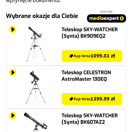
wpłynięcie dokumentu.
REKLAMA
Wybrane okazje dla Ciebie
Teleskop SKY-WATCHER
(Synta) BK909EQ2
1099.01 zł
Kup teraz
Teleskop CELESTRON
AstroMaster 130EQ
1399.99 zł
Kup teraz
Teleskop SKY-WATCHER
(Synta) BK607AZ2