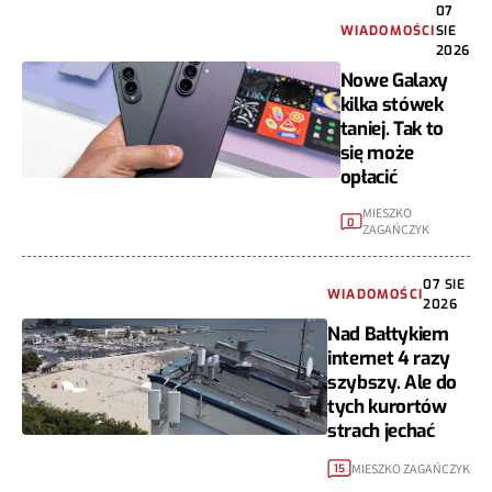
07
WIADOMOŚCI
SIE
2026
Nowe Galaxy
kilka stówek
taniej. Tak to
się może
opłacić
MIESZKO
0
ZAGAŃCZYK
07 SIE
WIADOMOŚCI
2026
Nad Bałtykiem
internet 4 razy
szybszy. Ale do
tych kurortów
strach jechać
MIESZKO ZAGAŃCZYK
15