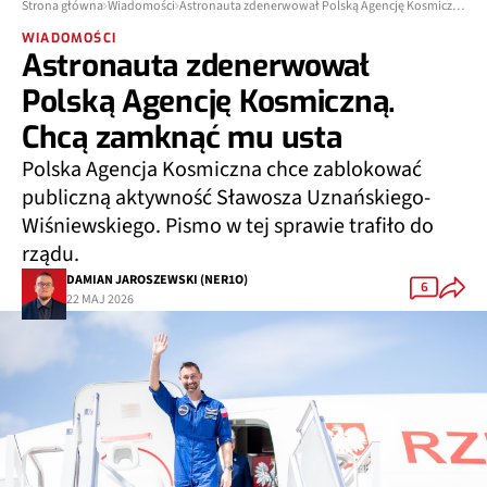
Strona główna
Wiadomości
Astronauta zdenerwował Polską Agencję Kosmiczną. Chcą zamknąć mu usta
WIADOMOŚCI
Astronauta zdenerwował
Polską Agencję Kosmiczną.
Chcą zamknąć mu usta
Polska Agencja Kosmiczna chce zablokować
publiczną aktywność Sławosza Uznańskiego-
Wiśniewskiego. Pismo w tej sprawie trafiło do
rządu.
DAMIAN JAROSZEWSKI (NER1O)
6
22 MAJ 2026