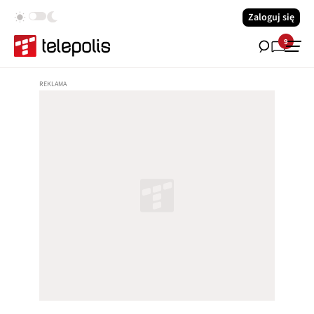
Zaloguj się
9