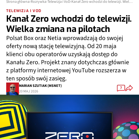
Strona główna
Rozrywka
Telewizja i VoD
Kanał Zero wchodzi do telewizji. Wielka zmiana na pilotach
TELEWIZJA I VOD
Kanał Zero wchodzi do telewizji.
Wielka zmiana na pilotach
Polsat Box oraz Netia wprowadzają do swojej
oferty nową stację telewizyjną. Od 20 maja
klienci obu operatorów uzyskają dostęp do
Kanału Zero. Projekt znany dotychczas głównie
z platformy internetowej YouTube rozszerza w
ten sposób swój zasięg.
MARIAN SZUTIAK (MSNET)
7
20 MAJ 2026