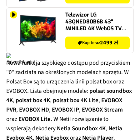
Telewizor LG
43QNED80B6B 43"
MINILED 4K WebOS TV
HDMI 2.1
2499 zł
Kup teraz
Nowa funkcja szybkiego dostępu pod przyciskiem
"0" zadziała na określonych modelach sprzętu. W
Polsat Box są to urządzenia linii polsat box oraz
EVOBOX. Lista obejmuje modele:
polsat soundbox
4K
,
polsat box 4K
,
polsat box 4K Lite
,
EVOBOX
PVR
,
EVOBOX HD
,
EVOBOX IP
,
EVOBOX Stream
oraz
EVOBOX Lite
. W Netii rozwiązanie to
wspierają dekodery
Netia Soundbox 4K
,
Netia
Evobox 4K
,
Netia Evobox
oraz
Netia Player
.