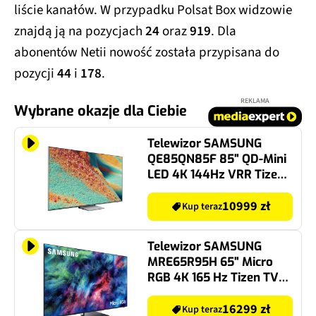
liście kanałów. W przypadku Polsat Box widzowie
znajdą ją na pozycjach
24
oraz
919
. Dla
abonentów Netii nowość została przypisana do
pozycji
44
i
178
.
REKLAMA
Wybrane okazje dla Ciebie
Telewizor SAMSUNG
QE85QN85F 85" QD-Mini
LED 4K 144Hz VRR Tizen
TV Dolby Atmos HDMI 2.1
10999 zł
Kup teraz
Telewizor SAMSUNG
MRE65R95H 65" Micro
RGB 4K 165 Hz Tizen TV
Dolby Atmos HDMI 2.1
16299 zł
Kup teraz