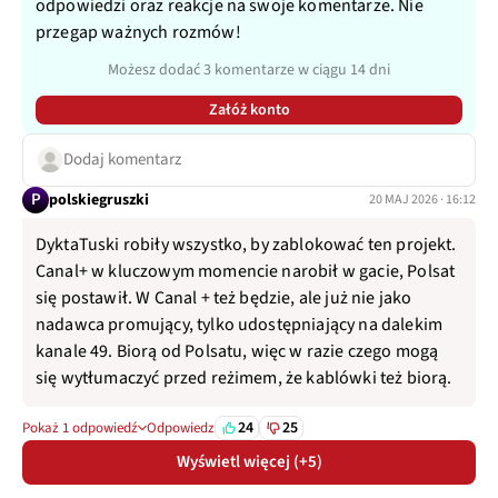
odpowiedzi oraz reakcje na swoje komentarze. Nie
przegap ważnych rozmów!
Możesz dodać 3 komentarze w ciągu 14 dni
Załóż konto
Dodaj komentarz
P
polskiegruszki
20 MAJ 2026 · 16:12
DyktaTuski robiły wszystko, by zablokować ten projekt.
Canal+ w kluczowym momencie narobił w gacie, Polsat
się postawił. W Canal + też będzie, ale już nie jako
nadawca promujący, tylko udostępniający na dalekim
kanale 49. Biorą od Polsatu, więc w razie czego mogą
się wytłumaczyć przed reżimem, że kablówki też biorą.
24
25
Pokaż 1 odpowiedź
Odpowiedz
Wyświetl więcej (+5)