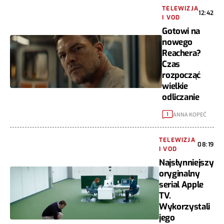
TELEWIZJA
12:42
I VOD
Gotowi na
nowego
Reachera?
Czas
rozpocząć
wielkie
odliczanie
ANNA KOPEĆ
1
TELEWIZJA
08:19
I VOD
Najsłynniejszy
oryginalny
serial Apple
TV.
Wykorzystali
jego