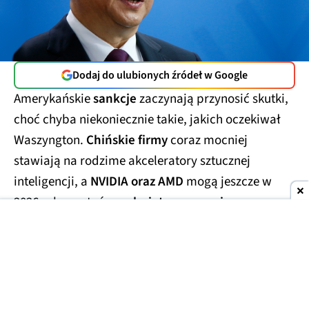
Dodaj do ulubionych źródeł w Google
Amerykańskie
sankcje
zaczynają przynosić skutki,
choć chyba niekoniecznie takie, jakich oczekiwał
Waszyngton.
Chińskie firmy
coraz mocniej
stawiają na rodzime akceleratory sztucznej
inteligencji, a
NVIDIA oraz AMD
mogą jeszcze w
2026 roku zostać
zepchnięte na margines
tamtejszego rynku.