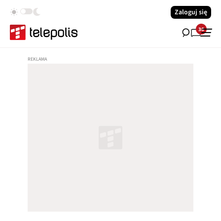
Zaloguj się
38