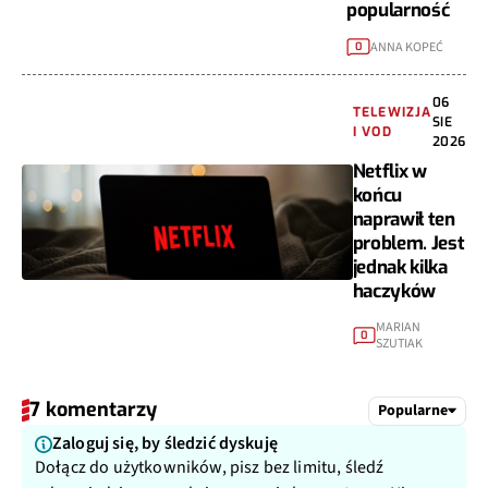
popularność
ANNA KOPEĆ
0
06
TELEWIZJA
SIE
I VOD
2026
Netflix w
końcu
naprawił ten
problem. Jest
jednak kilka
haczyków
MARIAN
0
SZUTIAK
7 komentarzy
Popularne
Zaloguj się, by śledzić dyskuję
Dołącz do użytkowników, pisz bez limitu, śledź