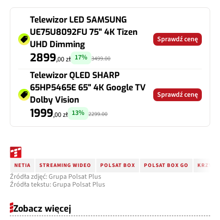
Telewizor LED SAMSUNG
UE75U8092FU 75" 4K Tizen
Sprawdź cenę
UHD Dimming
2899
17%
3499.00
,00 zł
Telewizor QLED SHARP
65HP5465E 65" 4K Google TV
Sprawdź cenę
Dolby Vision
1999
13%
2299.00
,00 zł
NETIA
STREAMING WIDEO
POLSAT BOX
POLSAT BOX GO
KRZYSZ
Źródła zdjęć: Grupa Polsat Plus
Źródła tekstu: Grupa Polsat Plus
Zobacz więcej