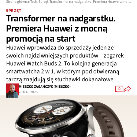
Strona główna
Tech
Sprzęt
Transformer na nadgarstku. Premiera Huawei z mocną promocją na start
SPRZĘT
Transformer na nadgarstku.
Premiera Huawei z mocną
promocją na start
Huawei wprowadza do sprzedaży jeden ze
swoich najdziwniejszych produktów – zegarek
Huawei Watch Buds 2. To kolejna generacja
smartwatcha 2 w 1, w którym pod otwieraną
tarczą znajdują się słuchawki dokanałowe.
MIESZKO ZAGAŃCZYK (MIESZKO)
0
20 MAJ 2026