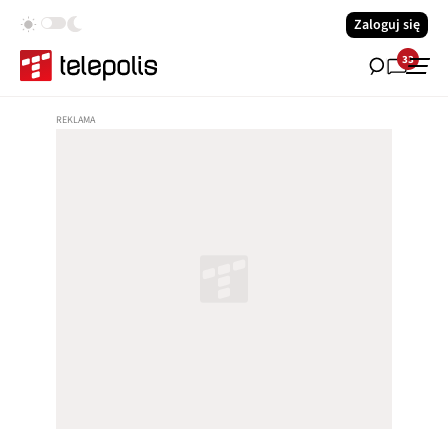
Zaloguj się
33