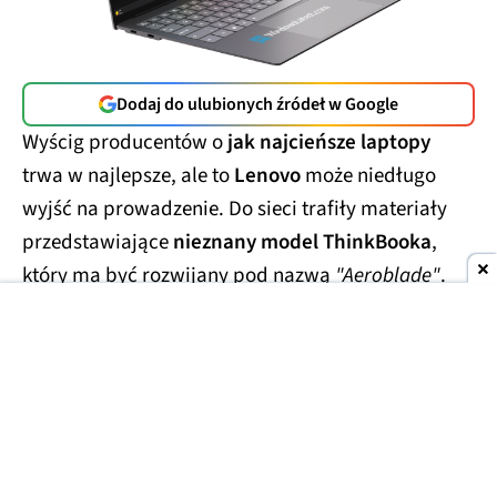
Dodaj do ulubionych źródeł w Google
Wyścig producentów o
jak najcieńsze laptopy
trwa w najlepsze, ale to
Lenovo
może niedługo
wyjść na prowadzenie. Do sieci trafiły materiały
przedstawiające
nieznany model ThinkBooka
,
który ma być rozwijany pod nazwą
"Aeroblade"
.
Jego obudowa wygląda
wręcz absurdalnie
smukło.