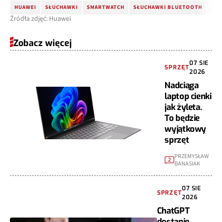
HUAWEI
SŁUCHAWKI
SMARTWATCH
SŁUCHAWKI BLUETOOTH
HUA
Źródła zdjęć: Huawei
Zobacz więcej
07 SIE
SPRZĘT
2026
Nadciąga
laptop cienki
jak żyleta.
To będzie
wyjątkowy
sprzęt
PRZEMYSŁAW
2
BANASIAK
07 SIE
SPRZĘT
2026
ChatGPT
dostanie