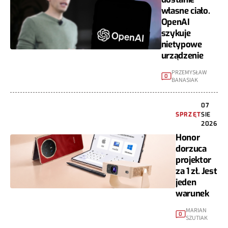
własne ciało.
OpenAI
szykuje
nietypowe
urządzenie
PRZEMYSŁAW
0
BANASIAK
07
SPRZĘT
SIE
2026
Honor
dorzuca
projektor
za 1 zł. Jest
jeden
warunek
MARIAN
0
SZUTIAK