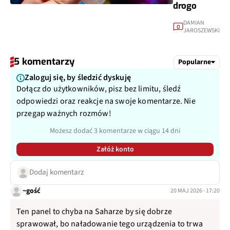
drogo
DAMIAN
0
JAROSZEWSKI
5 komentarzy
Popularne
Zaloguj się, by śledzić dyskuję
Dołącz do użytkowników, pisz bez limitu, śledź
odpowiedzi oraz reakcje na swoje komentarze. Nie
przegap ważnych rozmów!
Możesz dodać 3 komentarze w ciągu 14 dni
Załóż konto
Dodaj komentarz
~gość
20 MAJ 2026 · 17:20
Ten panel to chyba na Saharze by się dobrze
sprawował, bo naładowanie tego urządzenia to trwa