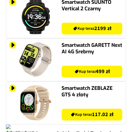
Smartwatch SUUNTO
Vertical 2 Czarny
2199 zł
Kup teraz
Smartwatch GARETT Next
AI 4G Srebrny
499 zł
Kup teraz
Smartwatch ZEBLAZE
GTS 4 złoty
117.02 zł
Kup teraz