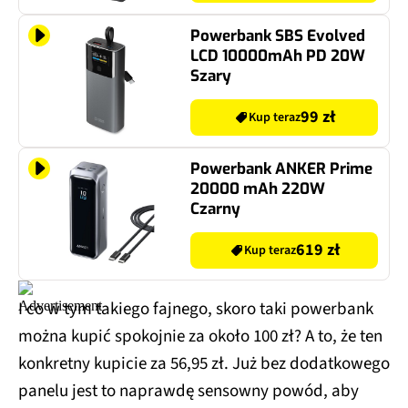
Powerbank SBS Evolved
LCD 10000mAh PD 20W
Szary
99 zł
Kup teraz
Powerbank ANKER Prime
20000 mAh 220W
Czarny
619 zł
Kup teraz
I co w tym takiego fajnego, skoro taki powerbank
można kupić spokojnie za około 100 zł? A to, że ten
konkretny kupicie za 56,95 zł. Już bez dodatkowego
panelu jest to naprawdę sensowny powód, aby