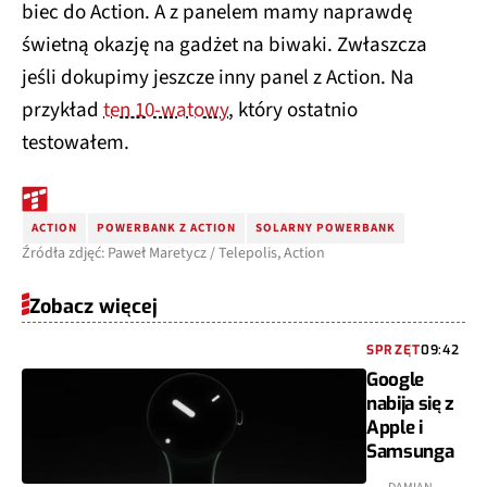
biec do Action. A z panelem mamy naprawdę
świetną okazję na gadżet na biwaki. Zwłaszcza
jeśli dokupimy jeszcze inny panel z Action. Na
przykład
ten 10-watowy
, który ostatnio
testowałem.
ACTION
POWERBANK Z ACTION
SOLARNY POWERBANK
Źródła zdjęć: Paweł Maretycz / Telepolis, Action
Zobacz więcej
SPRZĘT
09:42
Google
nabija się z
Apple i
Samsunga