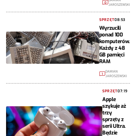
DAMIAN
0
JAROSZEWSKI
SPRZĘT
08:53
Wyrzucili
ponad 100
komputerów.
Każdy z 48
GB pamięci
RAM
DAMIAN
1
JAROSZEWSKI
SPRZĘT
07:19
Apple
szykuje aż
trzy
sprzęty z
serii Ultra.
Będzie