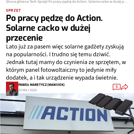
Strona główna
Tech
Sprzęt
Po pracy pędzę do Action. Solarne cacko w dużej przecenie
SPRZĘT
Po pracy pędzę do Action.
Solarne cacko w dużej
przecenie
Lato już za pasem więc solarne gadżety zyskują
na popularności. I trudno się temu dziwić.
Jednak tutaj mamy do czynienia ze sprzętem, w
którym panel fotowoltaiczny to jedynie miły
dodatek, a i tak urządzenie wypada świetnie.
PAWEŁ MARETYCZ (MANIIIEK)
5
20 MAJ 2026