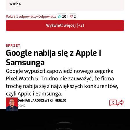
wieki.
10
2
Pokaż 1 odpowiedź
Odpowiedz
Wyświetl więcej (+2)
SPRZĘT
Google nabija się z Apple i
Samsunga
Google wypuścił zapowiedź nowego zegarka
Pixel Watch 5. Trudno nie zauważyć, że firma
trochę nabija się z największych konkurentów,
czyli Apple i Samsunga.
DAMIAN JAROSZEWSKI (NER1O)
0
09:42