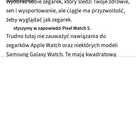
Wyobraź sobie zegarek, który śledzi Twoje zdrowie,
sen i wysportowanie, ale ciągle ma przyzwoitość,
żeby wyglądać jak zegarek.
słyszymy w zapowiedzi Pixel Watch 5.
Trudno tutaj nie zauważyć nawiązania do
zegarków Apple Watch oraz niektórych modeli
Samsung Galaxy Watch. Te mają kwadratową
budowę (z zaokrąglonymi rogami) i już na
pierwszy rzut oka widać, że nie są tradycyjnymi
zegarkami.