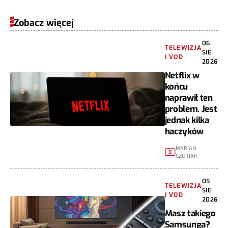
Zobacz więcej
06
TELEWIZJA
SIE
I VOD
2026
Netflix w
końcu
naprawił ten
problem. Jest
jednak kilka
haczyków
MARIAN
0
SZUTIAK
05
TELEWIZJA
SIE
I VOD
2026
Masz takiego
Samsunga?