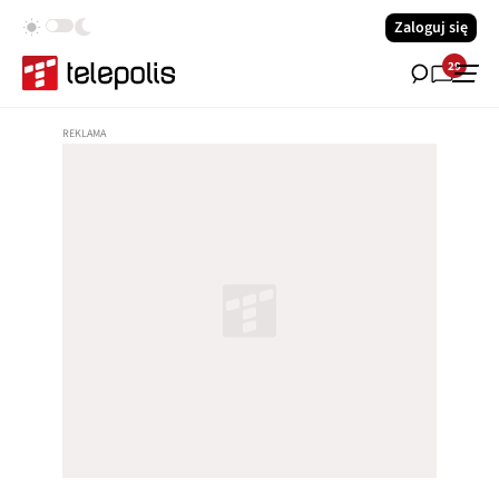
Zaloguj się
29