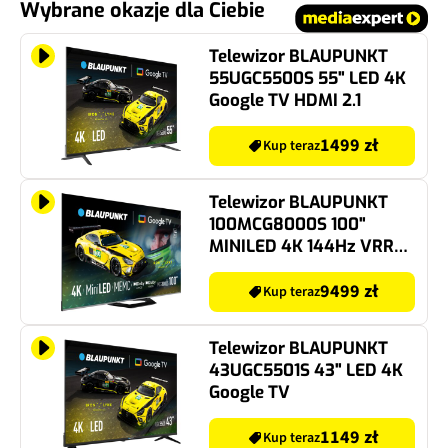
Wybrane okazje dla Ciebie
Telewizor BLAUPUNKT
55UGC5500S 55" LED 4K
Google TV HDMI 2.1
1499 zł
Kup teraz
Telewizor BLAUPUNKT
100MCG8000S 100"
MINILED 4K 144Hz VRR
Google TV Dolby Atmos
Dolby Vision HDMI 2.1
9499 zł
Kup teraz
Telewizor BLAUPUNKT
43UGC5501S 43" LED 4K
Google TV
1149 zł
Kup teraz