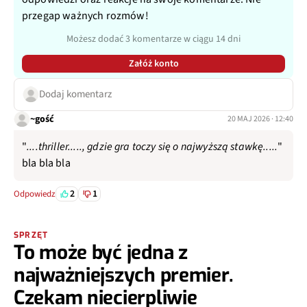
przegap ważnych rozmów!
Możesz dodać 3 komentarze w ciągu 14 dni
Załóż konto
Dodaj komentarz
~gość
20 MAJ 2026 · 12:40
"
....thriller....., gdzie gra toczy się o najwyższą stawkę.....
"
bla bla bla
2
1
Odpowiedz
SPRZĘT
To może być jedna z
najważniejszych premier.
Czekam niecierpliwie