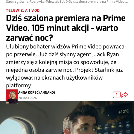
Strona główna
Rozrywka
Telewizja i VoD
Dziś szalona premiera na Prime Video. 105 minut akcji - warto zarwać noc?
TELEWIZJA I VOD
Dziś szalona premiera na Prime
Video. 105 minut akcji - warto
zarwać noc?
Ulubiony bohater widzów Prime Video powraca
po przerwie. Już dziś słynny agent, Jack Ryan,
zmierzy się z kolejną misją co spowoduje, że
niejedna osoba zarwie noc. Projekt Starlink już
wylądował na ekranach użytkowników
platformy.
ANNA KOPEĆ (ANNAKO)
1
20 MAJ 2026