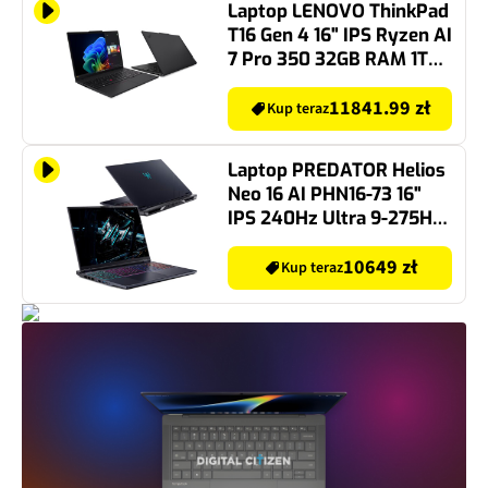
Laptop LENOVO ThinkPad
T16 Gen 4 16" IPS Ryzen AI
7 Pro 350 32GB RAM 1TB
SSD Windows 11
Professional, Funkcje AI
11841.99 zł
Kup teraz
Laptop PREDATOR Helios
Neo 16 AI PHN16-73 16"
IPS 240Hz Ultra 9-275HX
64GB RAM 1TB SSD
GeForce RTX5070 DLSS 4
10649 zł
Kup teraz
Windows 11 Home,
Funkcje AI