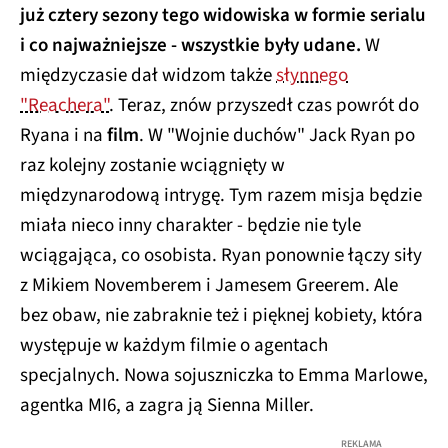
już cztery sezony tego widowiska w formie serialu
i co najważniejsze - wszystkie były udane.
W
międzyczasie dał widzom także
słynnego
"Reachera"
.
Teraz, znów przyszedł czas powrót do
Ryana i na
film
. W "Wojnie duchów" Jack Ryan po
raz kolejny zostanie wciągnięty w
międzynarodową intrygę. Tym razem misja będzie
miała nieco inny charakter - będzie nie tyle
wciągająca, co osobista. Ryan ponownie łączy siły
z Mikiem Novemberem i Jamesem Greerem. Ale
bez obaw, nie zabraknie też i pięknej kobiety, która
występuje w każdym filmie o agentach
specjalnych. Nowa sojuszniczka to Emma Marlowe,
agentka MI6, a zagra ją Sienna Miller.
REKLAMA