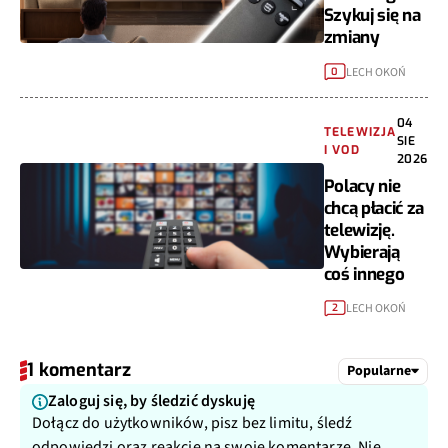
Szykuj się na
zmiany
LECH OKOŃ
0
04
TELEWIZJA
SIE
I VOD
2026
Polacy nie
chcą płacić za
telewizję.
Wybierają
coś innego
LECH OKOŃ
2
1 komentarz
Popularne
Zaloguj się, by śledzić dyskuję
Dołącz do użytkowników, pisz bez limitu, śledź
odpowiedzi oraz reakcje na swoje komentarze. Nie