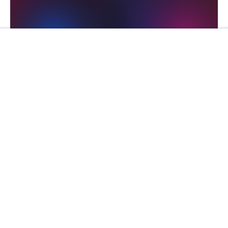
Googlebooki mają być laptopami z wyższej półki,
które zaoferują wysoką wydajność, wsparcie dla
Gemini oraz system operacyjny Android,
dostosowany do komputerów przenośnych.
Możliwe, że więcej szczegółów na ich temat
poznamy na nadchodzących targach IFA w