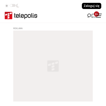
Zaloguj się
11