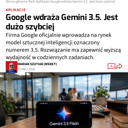
Strona główna
Tech
Aplikacje
Google wdraża Gemini 3.5. Jest dużo szybciej
APLIKACJE
Google wdraża Gemini 3.5. Jest
dużo szybciej
Firma Google oficjalnie wprowadza na rynek
model sztucznej inteligencji oznaczony
numerem 3.5. Rozwiązanie ma zapewnić wyższą
wydajność w codziennych zadaniach.
MARIAN SZUTIAK (MSNET)
4
20 MAJ 2026