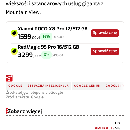
większości sztandarowych usług giganta z
Mountain View.
Xiaomi POCO X8 Pro 12/512 GB
Sprawdź cenę
1599
16%
1899.00
,00 zł
RedMagic 9S Pro 16/512 GB
Sprawdź cenę
3299
6%
3499.00
,00 zł
GOOGLE
SZTUCZNA INTELIGENCJA
GOOGLE GEMINI
GOOGLE I/O 2
Źródła zdjęć: Telepolis.pl, Google
Źródła tekstu: Google
Zobacz więcej
08
APLIKACJE
SIE