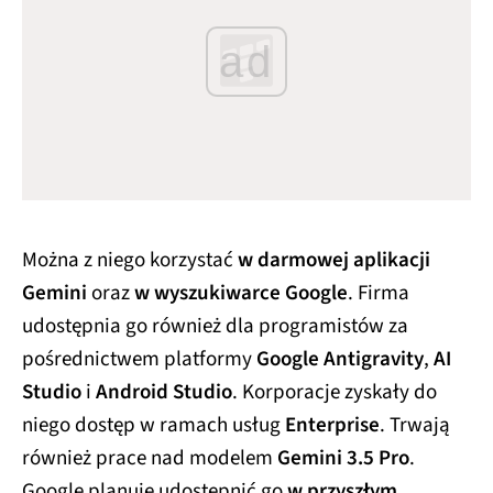
ad
Można z niego korzystać
w darmowej aplikacji
Gemini
oraz
w wyszukiwarce Google
. Firma
udostępnia go również dla programistów za
pośrednictwem platformy
Google Antigravity
,
AI
Studio
i
Android Studio
. Korporacje zyskały do
niego dostęp w ramach usług
Enterprise
. Trwają
również prace nad modelem
Gemini 3.5 Pro
.
Google planuje udostępnić go
w przyszłym