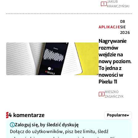
JAKUB
1
KRAWCZYŃSKI
08
APLIKACJE
SIE
2026
Nagrywanie
rozmów
wejdzie na
nowy poziom.
To jedna z
nowości w
Pixelu 11
MIESZKO
3
ZAGAŃCZYK
4 komentarze
Popularne
Zaloguj się, by śledzić dyskuję
Dołącz do użytkowników, pisz bez limitu, śledź