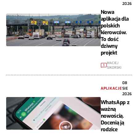
2026
Nowa
aplikacja dla
polskich
kierowców.
To dość
dziwny
projekt
MACIEJ
1
SIKORSKI
08
APLIKACJE
SIE
2026
WhatsApp z
ważną
nowością.
Docenią ją
rodzice