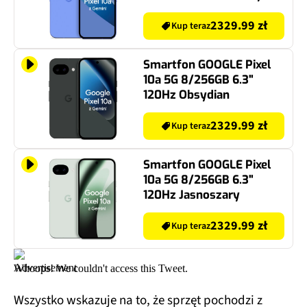
2329.99 zł
Kup teraz
Smartfon GOOGLE Pixel
10a 5G 8/256GB 6.3"
120Hz Obsydian
2329.99 zł
Kup teraz
Smartfon GOOGLE Pixel
10a 5G 8/256GB 6.3"
120Hz Jasnoszary
2329.99 zł
Kup teraz
Whoops! We couldn't access this Tweet.
Wszystko wskazuje na to, że sprzęt pochodzi z