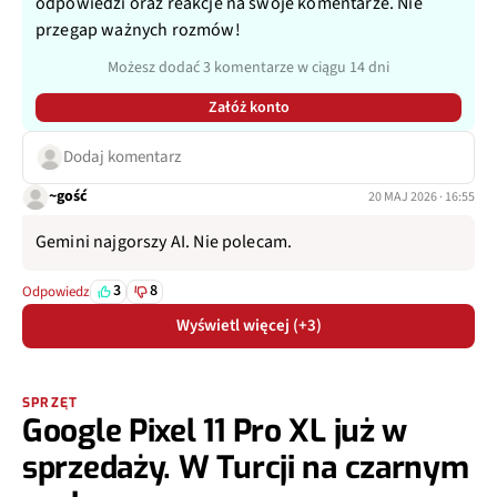
odpowiedzi oraz reakcje na swoje komentarze. Nie
przegap ważnych rozmów!
Możesz dodać 3 komentarze w ciągu 14 dni
Załóż konto
Dodaj komentarz
~gość
20 MAJ 2026 · 16:55
Gemini najgorszy AI. Nie polecam.
3
8
Odpowiedz
Wyświetl więcej (+3)
SPRZĘT
Google Pixel 11 Pro XL już w
sprzedaży. W Turcji na czarnym