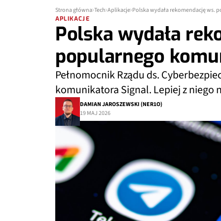
Strona główna
Tech
Aplikacje
Polska wydała rekomendację ws. p
APLIKACJE
Polska wydała rek
popularnego komuni
Pełnomocnik Rządu ds. Cyberbezpie
komunikatora Signal. Lepiej z niego n
DAMIAN JAROSZEWSKI (NER1O)
19 MAJ 2026