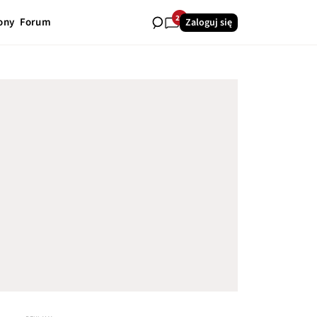
28
ony
Forum
Zaloguj się