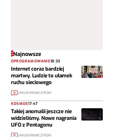
Najnowsze
OPROGRAMOWANIE
18:33
Internet coraz bardziej
martwy. Ludzie to ułamek
ruchu sieciowego
JAKUB KRAWCZYŃSKI
0
KOSMOS
17:47
Takiej anomalii jeszcze nie
widzieliśmy. Nowe nagrania
UFO z Pentagonu
JAKUB KRAWCZYŃSKI
0