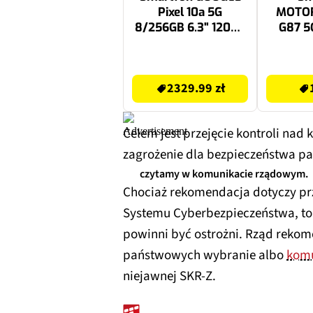
Pixel 10a 5G
MOTOR
8/256GB 6.3" 120Hz
G87 5
Jasnofioletowy
6.78" 1
2329.99 zł
1699 zł
2329.99 zł
Celem jest przejęcie kontroli nad
zagrożenie dla bezpieczeństwa pa
czytamy w komunikacie rządowym.
Chociaż rekomendacja dotyczy p
Systemu Cyberbezpieczeństwa, to 
powinni być ostrożni. Rząd rekom
państwowych wybranie albo
komu
niejawnej SKR-Z.