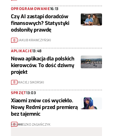
OPROGRAMOWANIE
16:13
Czy AI zastąpi doradców
finansowych? Statystyki
odsłoniły prawdę
JAKUB KRAWCZYŃSKI
0
APLIKACJE
13:48
Nowa aplikacja dla polskich
kierowców. To dość dziwny
projekt
MACIEJ SIKORSKI
0
SPRZĘT
13:03
Xiaomi znów coś wyciekło.
Nowy Redmi przed premierą
bez tajemnic
MIESZKO ZAGAŃCZYK
0