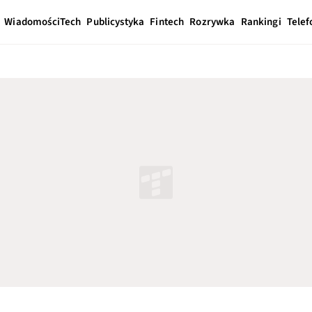
Wiadomości
Tech
Publicystyka
Fintech
Rozrywka
Rankingi
Telef