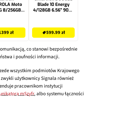
OLA Moto
Blade 10 Energy
G 8/256GB
4/128GB 6.56" 90Hz
20Hz Stalowy
Zielony
599.99 zł
1399 zł
599.99 zł
 komunikacją, co stanowi bezpośrednie
ństwa i poufności informacji.
rzede wszystkim podmiotów Krajowego
zwykli użytkownicy Signala również
enduje pracownikom instytucji
nikatora mSzyfr
, albo systemu łączności