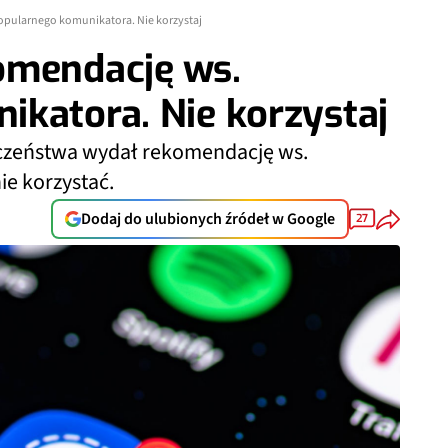
opularnego komunikatora. Nie korzystaj
omendację ws.
katora. Nie korzystaj
czeństwa wydał rekomendację ws.
ie korzystać.
Dodaj do ulubionych źródeł w Google
27