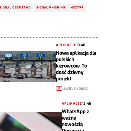
SIGNAL OSZUSTWO
SIGNAL PHISHING
MSZYFR
APLIKACJE
13:48
Nowa aplikacja dla
polskich
kierowców. To
dość dziwny
projekt
MACIEJ SIKORSKI
0
APLIKACJE
12:46
WhatsApp z
ważną
nowością.
Docenią ją