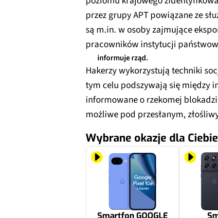
poziomu krajowego zidentyfikow
przez grupy APT powiązane ze sł
są m.in. w osoby zajmujące eksp
pracowników instytucji państwow
informuje rząd.
Hakerzy wykorzystują techniki soc
tym celu podszywają się między i
informowane o rzekomej blokadzi
możliwe pod przesłanym, złośliw
Wybrane okazje dla Ciebie
Smartfon GOOGLE
Sm