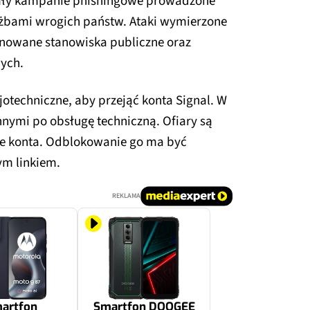
ały kampanie phishingowe prowadzone
użbami wrogich państw. Ataki wymierzone
onowane stanowiska publiczne oraz
ych.
jotechniczne, aby przejąć konta Signal. W
nnymi po obsługę techniczną. Ofiary są
e konta. Odblokowanie go ma być
ym linkiem.
REKLAMA
artfon
Smartfon DOOGEE