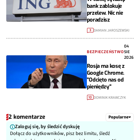
bank zablokuje
przelew. Nic nie
poradzisz
DAMIAN JAROSZEWSKI
3
04
BEZPIECZEŃSTWO
SIE
2026
Rosja ma kosę z
Google Chrome.
"Odcięto nas od
pieniędzy"
DOMINIK KRAWCZYK
10
2 komentarze
Popularne
Zaloguj się, by śledzić dyskuję
Dołącz do użytkowników, pisz bez limitu, śledź