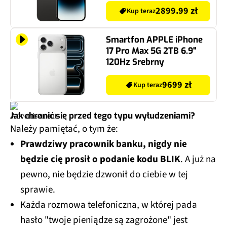
2899.99 zł
Kup teraz
Smartfon APPLE iPhone
17 Pro Max 5G 2TB 6.9"
120Hz Srebrny
9699 zł
Kup teraz
Jak chronić się przed tego typu wyłudzeniami?
Należy pamiętać, o tym że:
Prawdziwy pracownik banku, nigdy nie
będzie cię prosił o podanie kodu BLIK
. A już na
pewno, nie będzie dzwonił do ciebie w tej
sprawie.
Każda rozmowa telefoniczna, w której pada
hasło "twoje pieniądze są zagrożone" jest