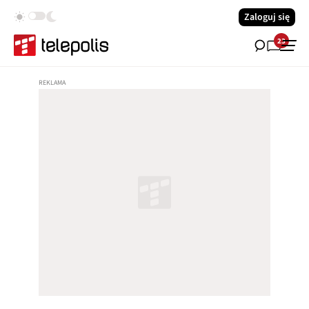
Zaloguj się
23