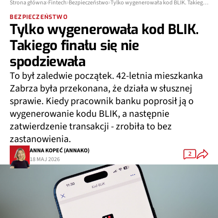
Strona główna
Fintech
Bezpieczeństwo
Tylko wygenerowała kod BLIK. Takiego finału się nie spodziewała
BEZPIECZEŃSTWO
Tylko wygenerowała kod BLIK.
Takiego finału się nie
spodziewała
To był zaledwie początek. 42-letnia mieszkanka
Zabrza była przekonana, że działa w słusznej
sprawie. Kiedy pracownik banku poprosił ją o
wygenerowanie kodu BLIK, a następnie
zatwierdzenie transakcji - zrobiła to bez
zastanowienia.
ANNA KOPEĆ (ANNAKO)
2
18 MAJ 2026