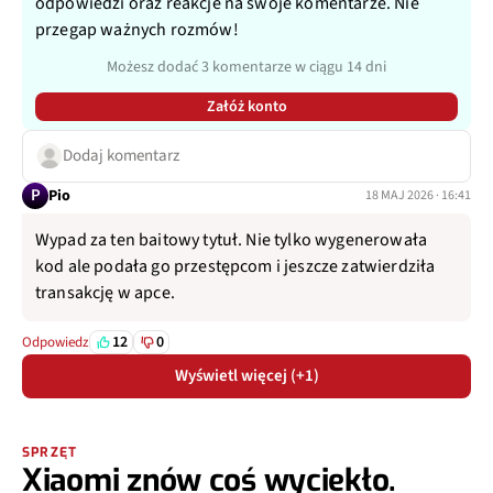
odpowiedzi oraz reakcje na swoje komentarze. Nie
przegap ważnych rozmów!
Możesz dodać 3 komentarze w ciągu 14 dni
Załóż konto
Dodaj komentarz
P
Pio
18 MAJ 2026 · 16:41
Wypad za ten baitowy tytuł. Nie tylko wygenerowała
kod ale podała go przestępcom i jeszcze zatwierdziła
transakcję w apce.
12
0
Odpowiedz
Wyświetl więcej (+1)
SPRZĘT
Xiaomi znów coś wyciekło.