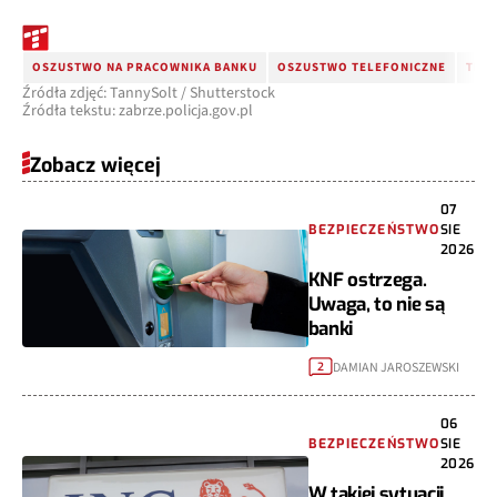
OSZUSTWO NA PRACOWNIKA BANKU
OSZUSTWO TELEFONICZNE
TEL
Źródła zdjęć: TannySolt / Shutterstock
Źródła tekstu: zabrze.policja.gov.pl
Zobacz więcej
07
BEZPIECZEŃSTWO
SIE
2026
KNF ostrzega.
Uwaga, to nie są
banki
DAMIAN JAROSZEWSKI
2
06
BEZPIECZEŃSTWO
SIE
2026
W takiej sytuacji