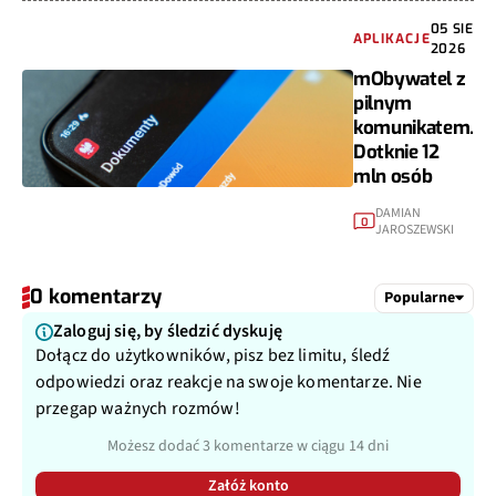
05 SIE
APLIKACJE
2026
mObywatel z
pilnym
komunikatem.
Dotknie 12
mln osób
DAMIAN
0
JAROSZEWSKI
0 komentarzy
Popularne
Zaloguj się, by śledzić dyskuję
Dołącz do użytkowników, pisz bez limitu, śledź
odpowiedzi oraz reakcje na swoje komentarze. Nie
przegap ważnych rozmów!
Możesz dodać 3 komentarze w ciągu 14 dni
Załóż konto