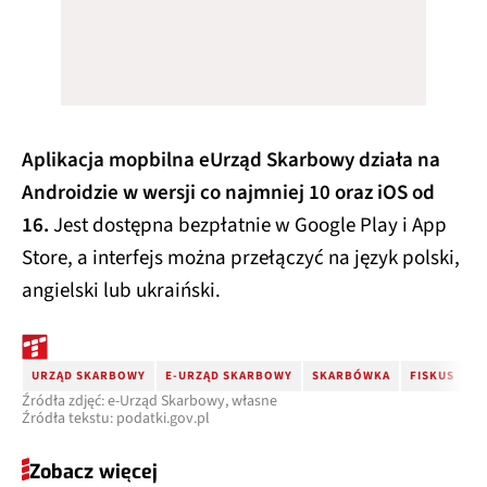
Aplikacja mopbilna eUrząd Skarbowy działa na
Androidzie w wersji co najmniej 10 oraz iOS od
16.
Jest dostępna bezpłatnie w Google Play i App
Store, a interfejs można przełączyć na język polski,
angielski lub ukraiński.
URZĄD SKARBOWY
E-URZĄD SKARBOWY
SKARBÓWKA
FISKUS
E
Źródła zdjęć: e-Urząd Skarbowy, własne
Źródła tekstu: podatki.gov.pl
Zobacz więcej