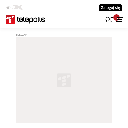
Zaloguj się
42