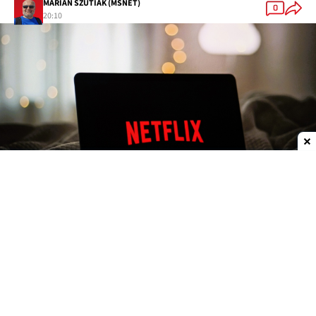
MARIAN SZUTIAK (MSNET)
0
20:10
Dodaj do ulubionych źródeł w Google
Netflix 4K w Chrome. Wreszcie, ale nie dla
wszystkich
Do tej pory użytkownicy
Google Chrome
byli w
gorszej sytuacji niż osoby korzystające z innych