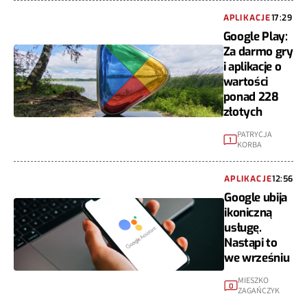
APLIKACJE
17:29
Google Play:
Za darmo gry
i aplikacje o
wartości
ponad 228
złotych
PATRYCJA
1
KORBA
APLIKACJE
12:56
Google ubija
ikoniczną
usługę.
Nastąpi to
we wrześniu
MIESZKO
0
ZAGAŃCZYK