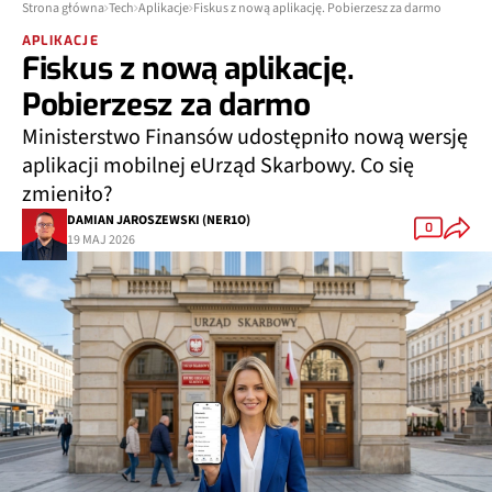
Strona główna
Tech
Aplikacje
Fiskus z nową aplikację. Pobierzesz za darmo
APLIKACJE
Fiskus z nową aplikację.
Pobierzesz za darmo
Ministerstwo Finansów udostępniło nową wersję
aplikacji mobilnej eUrząd Skarbowy. Co się
zmieniło?
DAMIAN JAROSZEWSKI (NER1O)
0
19 MAJ 2026